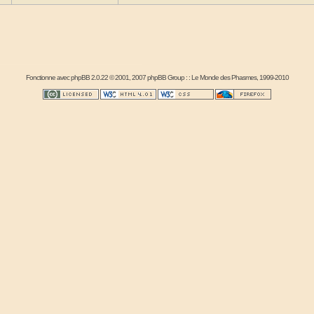
Fonctionne avec
phpBB
2.0.22 © 2001, 2007 phpBB Group : :
Le Monde des Phasmes
, 1999-2010