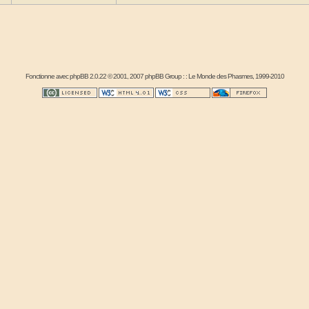
Fonctionne avec
phpBB
2.0.22 © 2001, 2007 phpBB Group : :
Le Monde des Phasmes
, 1999-2010