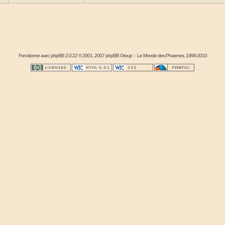
Fonctionne avec
phpBB
2.0.22 © 2001, 2007 phpBB Group : :
Le Monde des Phasmes
, 1999-2010