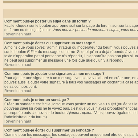
Comment puis-je poster un sujet dans un forum ?
Facile, cliquez sur le bouton approprié soit sur la page du forum, soit sur la pa
du forum ou du sujet (la liste
Vous pouvez poster de nouveaux sujets, vous pouve
Revenir en haut
Comment puis-je éditer ou supprimer un message ?
A moins que vous soyez l'administrateur ou modérateur du forum, vous pouvez s
sur le bouton
Editer
du message concerné. Si quelqu'un a déjà répondu à votre me
texte n'apparaîtra pas si personne n'a répondu, il n'apparaîtra pas non plus si u
ne peut pas supprimer un message une fois que quelqu'un y a répondu.
Revenir en haut
Comment puis-je ajouter une signature à mon message ?
Pour ajouter une signature à un message, vous devez d'abord en créer une, en a
pouvez aussi ajouter votre signature à tous vos messages en cochant la case app
de sa composition).
Revenir en haut
Comment puis-je créer un sondage ?
Créer un sondage est facile, lorsque vous postez un nouveau sujet (ou éditez le
nouveau sujet
(si vous ne le voyez pas, c'est que vous n'avez probablement pas 
appropriée puis cliquez sur le bouton
Ajouter l'option
. Vous pouvez également défi
l'administrateur du forum).
Revenir en haut
Comment puis-je éditer ou supprimer un sondage ?
Comme pour les messages, les sondages peuvent uniquement être édités par le pos