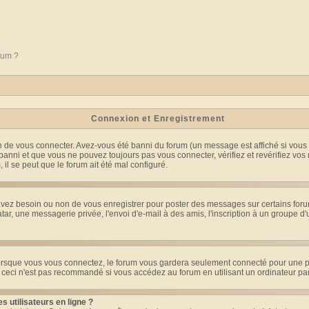
orum ?
Connexion et Enregistrement
 de vous connecter. Avez-vous été banni du forum (un message est affiché si vous l'
banni et que vous ne pouvez toujours pas vous connecter, vérifiez et revérifiez vos 
 il se peut que le forum ait été mal configuré.
 avez besoin ou non de vous enregistrer pour poster des messages sur certains foru
ar, une messagerie privée, l'envoi d'e-mail à des amis, l'inscription à un groupe d'
rsque vous vous connectez, le forum vous gardera seulement connecté pour une pér
ceci n'est pas recommandé si vous accédez au forum en utilisant un ordinateur parta
 utilisateurs en ligne ?