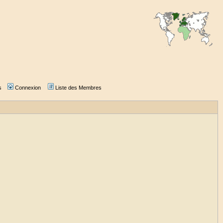
s
Connexion
Liste des Membres