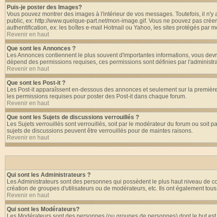
Puis-je poster des Images?
Vous pouvez montrer des images à l'intérieur de vos messages. Toutefois, il n'
public, ex: http://www.quelque-part.net/mon-image.gif. Vous ne pouvez pas créer
authentification, ex: les boîtes e-mail Hotmail ou Yahoo, les sites protégés par m
Revenir en haut
Que sont les Annonces ?
Les Annonces contiennent le plus souvent d'importantes informations, vous dev
dépend des permissions requises, ces permissions sont définies par l'administra
Revenir en haut
Que sont les Post-it ?
Les Post-it apparaîssent en-dessous des annonces et seulement sur la première 
les permissions requises pour poster des Post-it dans chaque forum.
Revenir en haut
Que sont les Sujets de discussions verrouillés ?
Les Sujets verrouillés sont verrouillés, soit par le modérateur du forum ou soit
sujets de discussions peuvent être verrouillés pour de maintes raisons.
Revenir en haut
Qui sont les Administrateurs ?
Les Administrateurs sont des personnes qui possèdent le plus haut niveau de cont
création de groupes d'utilisateurs ou de modérateurs, etc. Ils ont également tou
Revenir en haut
Qui sont les Modérateurs?
Les Modérateurs sont des personnes (ou groupes de personnes) dont le but est de 