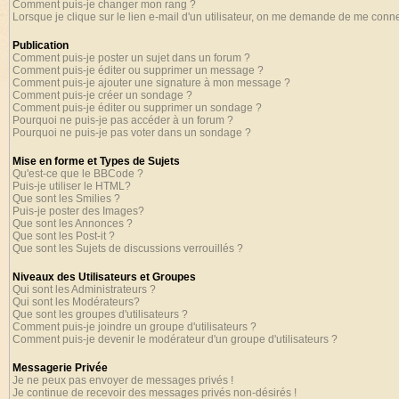
Comment puis-je changer mon rang ?
Lorsque je clique sur le lien e-mail d'un utilisateur, on me demande de me conne
Publication
Comment puis-je poster un sujet dans un forum ?
Comment puis-je éditer ou supprimer un message ?
Comment puis-je ajouter une signature à mon message ?
Comment puis-je créer un sondage ?
Comment puis-je éditer ou supprimer un sondage ?
Pourquoi ne puis-je pas accéder à un forum ?
Pourquoi ne puis-je pas voter dans un sondage ?
Mise en forme et Types de Sujets
Qu'est-ce que le BBCode ?
Puis-je utiliser le HTML?
Que sont les Smilies ?
Puis-je poster des Images?
Que sont les Annonces ?
Que sont les Post-it ?
Que sont les Sujets de discussions verrouillés ?
Niveaux des Utilisateurs et Groupes
Qui sont les Administrateurs ?
Qui sont les Modérateurs?
Que sont les groupes d'utilisateurs ?
Comment puis-je joindre un groupe d'utilisateurs ?
Comment puis-je devenir le modérateur d'un groupe d'utilisateurs ?
Messagerie Privée
Je ne peux pas envoyer de messages privés !
Je continue de recevoir des messages privés non-désirés !