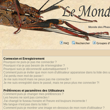
Monde des Phas
FAQ
Rechercher
Groupes d'u
Connexion et Enregistrement
Pourquoi ne puis-je pas me connecter ?
Pourquoi n'ai-je pas besoin de m'enregistrer ?
Pourquoi suis-je déconnecté automatiquement ?
Comment puis-je éviter que mon nom d'utilisateur apparaisse dans la liste des ut
J'ai perdu mon mot de passe !
Je me suis inscrit mais ne peux pas me connecter !
Je me suis enregistré dans le passé, mais ne peux plus me connecter ?!
Préférences et paramètres des Utilisateurs
Comment puis-je changer mes préférences ?
Les heures ne sont pas correctes !
J'ai changé le fuseau horaire et l'heure est toujours incorrecte !
Ma langue n'est pas dans la liste !
Comment puis-je montrer une image en-dessous de mon nom d'utilisateur ?