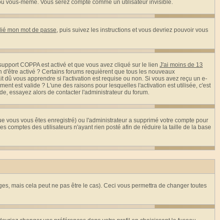
ou vous-même. Vous serez compté comme un utilisateur invisible.
blié mon mot de passe
, puis suivez les instructions et vous devriez pouvoir vous
e support COPPA est activé et que vous avez cliqué sur le lien
J'ai moins de 13
n d'être activé ? Certains forums requièrent que tous les nouveaux
 dû vous apprendre si l'activation est requise ou non. Si vous avez reçu un e-
ment est valide ? L'une des raisons pour lesquelles l'activation est utilisée, c'est
e, essayez alors de contacter l'administrateur du forum.
que vous vous êtes enregistré) ou l'administrateur a supprimé votre compte pour
 comptes des utilisateurs n'ayant rien posté afin de réduire la taille de la base
s, mais cela peut ne pas être le cas). Ceci vous permettra de changer toutes