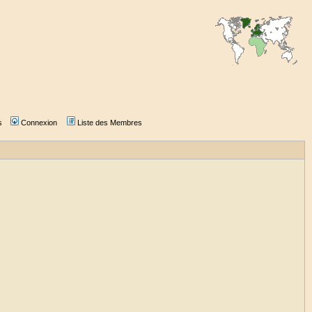
s
Connexion
Liste des Membres