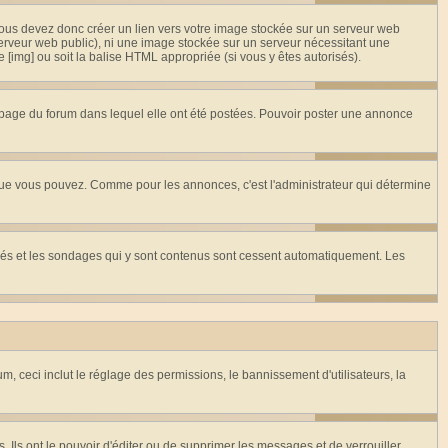
Vous devez donc créer un lien vers votre image stockée sur un serveur web
serveur web public), ni une image stockée sur un serveur nécessitant une
e [img] ou soit la balise HTML appropriée (si vous y êtes autorisés).
page du forum dans lequel elle ont été postées. Pouvoir poster une annonce
que vous pouvez. Comme pour les annonces, c'est l'administrateur qui détermine
illés et les sondages qui y sont contenus sont cessent automatiquement. Les
, ceci inclut le réglage des permissions, le bannissement d'utilisateurs, la
Ils ont le pouvoir d'éditer ou de supprimer les messages et de verrouiller,