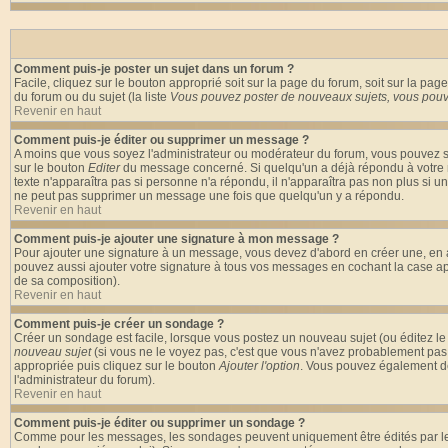
Comment puis-je poster un sujet dans un forum ?
Facile, cliquez sur le bouton approprié soit sur la page du forum, soit sur la pa
du forum ou du sujet (la liste
Vous pouvez poster de nouveaux sujets, vous pouve
Revenir en haut
Comment puis-je éditer ou supprimer un message ?
A moins que vous soyez l'administrateur ou modérateur du forum, vous pouvez s
sur le bouton
Editer
du message concerné. Si quelqu'un a déjà répondu à votre me
texte n'apparaîtra pas si personne n'a répondu, il n'apparaîtra pas non plus si u
ne peut pas supprimer un message une fois que quelqu'un y a répondu.
Revenir en haut
Comment puis-je ajouter une signature à mon message ?
Pour ajouter une signature à un message, vous devez d'abord en créer une, en a
pouvez aussi ajouter votre signature à tous vos messages en cochant la case app
de sa composition).
Revenir en haut
Comment puis-je créer un sondage ?
Créer un sondage est facile, lorsque vous postez un nouveau sujet (ou éditez le
nouveau sujet
(si vous ne le voyez pas, c'est que vous n'avez probablement pas 
appropriée puis cliquez sur le bouton
Ajouter l'option
. Vous pouvez également défi
l'administrateur du forum).
Revenir en haut
Comment puis-je éditer ou supprimer un sondage ?
Comme pour les messages, les sondages peuvent uniquement être édités par le pos