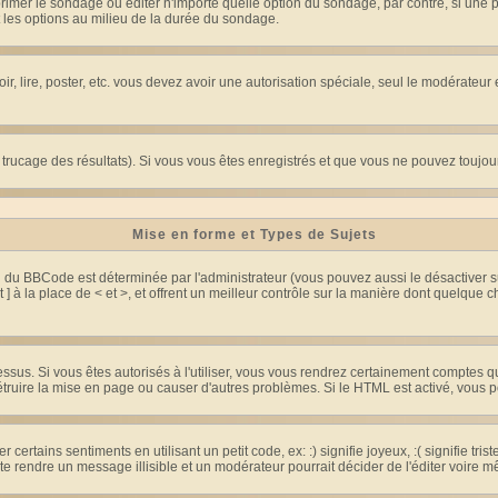
imer le sondage ou éditer n'importe quelle option du sondage, par contre, si une pe
 les options au milieu de la durée du sondage.
oir, lire, poster, etc. vous devez avoir une autorisation spéciale, seul le modérateu
e trucage des résultats). Si vous vous êtes enregistrés et que vous ne pouvez toujo
Mise en forme et Types de Sujets
on du BBCode est déterminée par l'administrateur (vous pouvez aussi le désactiver
] à la place de < et >, et offrent un meilleur contrôle sur la manière dont quelque c
dessus. Si vous êtes autorisés à l'utiliser, vous vous rendrez certainement comptes
détruire la mise en page ou causer d'autres problèmes. Si le HTML est activé, vous
ertains sentiments en utilisant un petit code, ex: :) signifie joyeux, :( signifie tri
te rendre un message illisible et un modérateur pourrait décider de l'éditer voire 