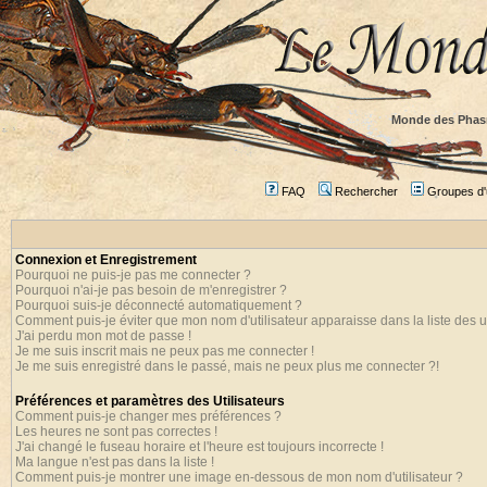
Monde des Phas
FAQ
Rechercher
Groupes d'u
Connexion et Enregistrement
Pourquoi ne puis-je pas me connecter ?
Pourquoi n'ai-je pas besoin de m'enregistrer ?
Pourquoi suis-je déconnecté automatiquement ?
Comment puis-je éviter que mon nom d'utilisateur apparaisse dans la liste des ut
J'ai perdu mon mot de passe !
Je me suis inscrit mais ne peux pas me connecter !
Je me suis enregistré dans le passé, mais ne peux plus me connecter ?!
Préférences et paramètres des Utilisateurs
Comment puis-je changer mes préférences ?
Les heures ne sont pas correctes !
J'ai changé le fuseau horaire et l'heure est toujours incorrecte !
Ma langue n'est pas dans la liste !
Comment puis-je montrer une image en-dessous de mon nom d'utilisateur ?