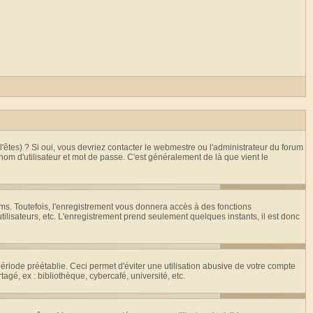
êtes) ? Si oui, vous devriez contacter le webmestre ou l'administrateur du forum
nom d'utilisateur et mot de passe. C'est généralement de là que vient le
ms. Toutefois, l'enregistrement vous donnera accès à des fonctions
utilisateurs, etc. L'enregistrement prend seulement quelques instants, il est donc
iode préétablie. Ceci permet d'éviter une utilisation abusive de votre compte
gé, ex : bibliothèque, cybercafé, université, etc.