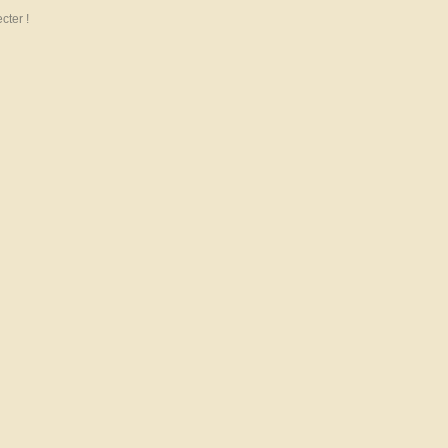
cter !