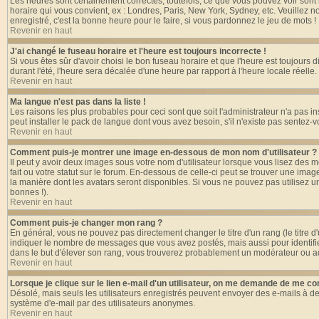
Les heures sont certainement correctes, toutefois, ce que vous pouvez voir sont l
horaire qui vous convient, ex : Londres, Paris, New York, Sydney, etc. Veuillez n
enregistré, c'est la bonne heure pour le faire, si vous pardonnez le jeu de mots !
Revenir en haut
J'ai changé le fuseau horaire et l'heure est toujours incorrecte !
Si vous êtes sûr d'avoir choisi le bon fuseau horaire et que l'heure est toujours 
durant l'été, l'heure sera décalée d'une heure par rapport à l'heure locale réelle.
Revenir en haut
Ma langue n'est pas dans la liste !
Les raisons les plus probables pour ceci sont que soit l'administrateur n'a pas i
peut installer le pack de langue dont vous avez besoin, s'il n'existe pas sentez-
Revenir en haut
Comment puis-je montrer une image en-dessous de mon nom d'utilisateur ?
Il peut y avoir deux images sous votre nom d'utilisateur lorsque vous lisez de
fait ou votre statut sur le forum. En-dessous de celle-ci peut se trouver une ima
la manière dont les avatars seront disponibles. Si vous ne pouvez pas utilisez u
bonnes !).
Revenir en haut
Comment puis-je changer mon rang ?
En général, vous ne pouvez pas directement changer le titre d'un rang (le titre d'
indiquer le nombre de messages que vous avez postés, mais aussi pour identifier c
dans le but d'élever son rang, vous trouverez probablement un modérateur ou a
Revenir en haut
Lorsque je clique sur le lien e-mail d'un utilisateur, on me demande de me co
Désolé, mais seuls les utilisateurs enregistrés peuvent envoyer des e-mails à des g
système d'e-mail par des utilisateurs anonymes.
Revenir en haut