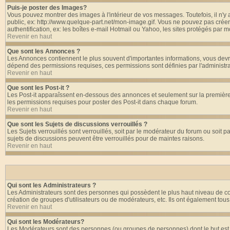
Puis-je poster des Images?
Vous pouvez montrer des images à l'intérieur de vos messages. Toutefois, il n'
public, ex: http://www.quelque-part.net/mon-image.gif. Vous ne pouvez pas créer
authentification, ex: les boîtes e-mail Hotmail ou Yahoo, les sites protégés par m
Revenir en haut
Que sont les Annonces ?
Les Annonces contiennent le plus souvent d'importantes informations, vous dev
dépend des permissions requises, ces permissions sont définies par l'administra
Revenir en haut
Que sont les Post-it ?
Les Post-it apparaîssent en-dessous des annonces et seulement sur la première 
les permissions requises pour poster des Post-it dans chaque forum.
Revenir en haut
Que sont les Sujets de discussions verrouillés ?
Les Sujets verrouillés sont verrouillés, soit par le modérateur du forum ou soit
sujets de discussions peuvent être verrouillés pour de maintes raisons.
Revenir en haut
Qui sont les Administrateurs ?
Les Administrateurs sont des personnes qui possèdent le plus haut niveau de cont
création de groupes d'utilisateurs ou de modérateurs, etc. Ils ont également tou
Revenir en haut
Qui sont les Modérateurs?
Les Modérateurs sont des personnes (ou groupes de personnes) dont le but est de 