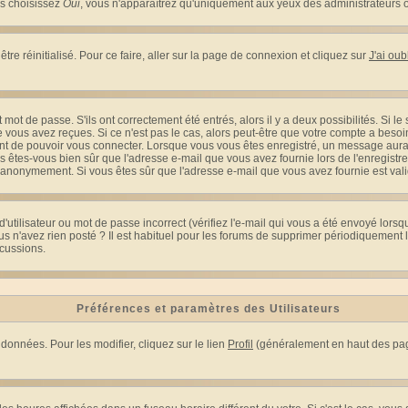
us choisissez
Oui
, vous n'apparaîtrez qu'uniquement aux yeux des administrateurs 
tre réinitialisé. Pour ce faire, aller sur la page de connexion et cliquez sur
J'ai ou
mot de passe. S'ils ont correctement été entrés, alors il y a deux possibilités. Si l
 vous avez reçues. Si ce n'est pas le cas, alors peut-être que votre compte a besoi
ant de pouvoir vous connecter. Lorsque vous vous êtes enregistré, un message aurait
ors êtes-vous bien sûr que l'adresse e-mail que vous avez fournie lors de l'enregistre
 anonymement. Si vous êtes sûr que l'adresse e-mail que vous avez fournie est valid
utilisateur ou mot de passe incorrect (vérifiez l'e-mail qui vous a été envoyé lors
s n'avez rien posté ? Il est habituel pour les forums de supprimer périodiquement les
cussions.
Préférences et paramètres des Utilisateurs
données. Pour les modifier, cliquez sur le lien
Profil
(généralement en haut des page