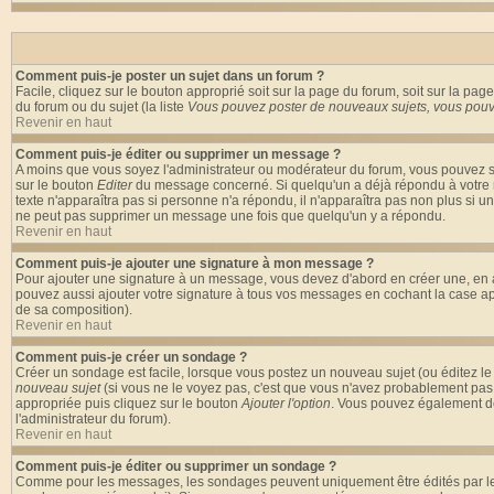
Comment puis-je poster un sujet dans un forum ?
Facile, cliquez sur le bouton approprié soit sur la page du forum, soit sur la pa
du forum ou du sujet (la liste
Vous pouvez poster de nouveaux sujets, vous pouve
Revenir en haut
Comment puis-je éditer ou supprimer un message ?
A moins que vous soyez l'administrateur ou modérateur du forum, vous pouvez s
sur le bouton
Editer
du message concerné. Si quelqu'un a déjà répondu à votre me
texte n'apparaîtra pas si personne n'a répondu, il n'apparaîtra pas non plus si u
ne peut pas supprimer un message une fois que quelqu'un y a répondu.
Revenir en haut
Comment puis-je ajouter une signature à mon message ?
Pour ajouter une signature à un message, vous devez d'abord en créer une, en a
pouvez aussi ajouter votre signature à tous vos messages en cochant la case app
de sa composition).
Revenir en haut
Comment puis-je créer un sondage ?
Créer un sondage est facile, lorsque vous postez un nouveau sujet (ou éditez le
nouveau sujet
(si vous ne le voyez pas, c'est que vous n'avez probablement pas 
appropriée puis cliquez sur le bouton
Ajouter l'option
. Vous pouvez également défi
l'administrateur du forum).
Revenir en haut
Comment puis-je éditer ou supprimer un sondage ?
Comme pour les messages, les sondages peuvent uniquement être édités par le pos