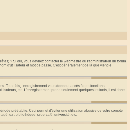
êtes) ? Si oui, vous devriez contacter le webmestre ou l'administrateur du forum
nom d'utilisateur et mot de passe. C'est généralement de là que vient le
ms. Toutefois, l'enregistrement vous donnera accès à des fonctions
utilisateurs, etc. L'enregistrement prend seulement quelques instants, il est donc
iode préétablie. Ceci permet d'éviter une utilisation abusive de votre compte
gé, ex : bibliothèque, cybercafé, université, etc.