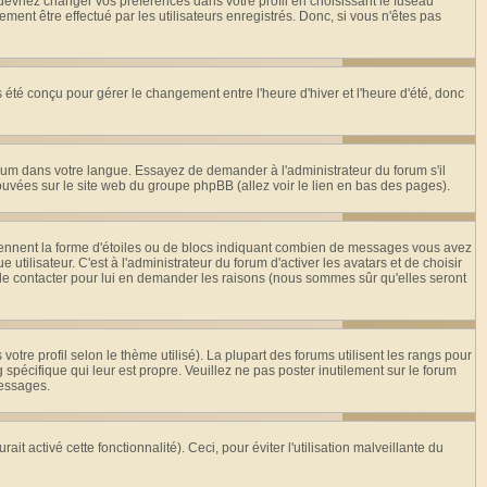
 devriez changer vos préférences dans votre profil en choisissant le fuseau
ent être effectué par les utilisateurs enregistrés. Donc, si vous n'êtes pas
as été conçu pour gérer le changement entre l'heure d'hiver et l'heure d'été, donc
forum dans votre langue. Essayez de demander à l'administrateur du forum s'il
rouvées sur le site web du groupe phpBB (allez voir le lien en bas des pages).
prennent la forme d'étoiles ou de blocs indiquant combien de messages vous avez
ilisateur. C'est à l'administrateur du forum d'activer les avatars et de choisir
z le contacter pour lui en demander les raisons (nous sommes sûr qu'elles seront
otre profil selon le thème utilisé). La plupart des forums utilisent les rangs pour
spécifique qui leur est propre. Veuillez ne pas poster inutilement sur le forum
messages.
t activé cette fonctionnalité). Ceci, pour éviter l'utilisation malveillante du