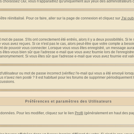
us choisissez
Oui
, vous n'apparaîtrez qu'uniquement aux yeux des administrateurs 
tre réinitialisé. Pour ce faire, aller sur la page de connexion et cliquez sur
J'ai ou
mot de passe. S'ils ont correctement été entrés, alors il y a deux possibilités. Si l
 vous avez reçues. Si ce n'est pas le cas, alors peut-être que votre compte a besoi
ant de pouvoir vous connecter. Lorsque vous vous êtes enregistré, un message aurait
ors êtes-vous bien sûr que l'adresse e-mail que vous avez fournie lors de l'enregistre
 anonymement. Si vous êtes sûr que l'adresse e-mail que vous avez fournie est valid
utilisateur ou mot de passe incorrect (vérifiez l'e-mail qui vous a été envoyé lors
s n'avez rien posté ? Il est habituel pour les forums de supprimer périodiquement les
cussions.
Préférences et paramètres des Utilisateurs
données. Pour les modifier, cliquez sur le lien
Profil
(généralement en haut des page