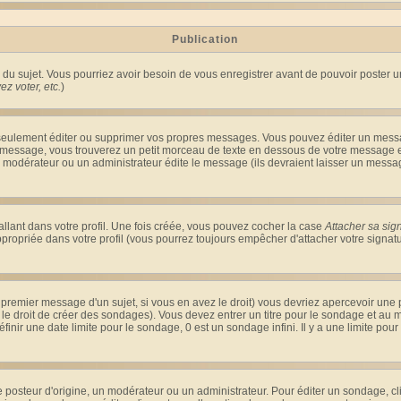
Publication
ge du sujet. Vous pourriez avoir besoin de vous enregistrer avant de pouvoir poster u
z voter, etc.
)
eulement éditer ou supprimer vos propres messages. Vous pouvez éditer un message
ssage, vous trouverez un petit morceau de texte en dessous de votre message en re
n modérateur ou un administrateur édite le message (ils devraient laisser un message 
llant dans votre profil. Une fois créée, vous pouvez cocher la case
Attacher sa sig
ropriée dans votre profil (vous pourrez toujours empêcher d'attacher votre signatu
 premier message d'un sujet, si vous en avez le droit) vous devriez apercevoir une 
le droit de créer des sondages). Vous devez entrer un titre pour le sondage et au
nir une date limite pour le sondage, 0 est un sondage infini. Il y a une limite pour 
teur d'origine, un modérateur ou un administrateur. Pour éditer un sondage, cliqu