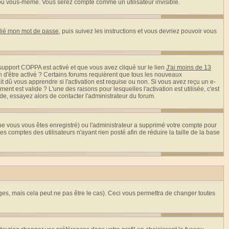
ou vous-même. Vous serez compté comme un utilisateur invisible.
blié mon mot de passe
, puis suivez les instructions et vous devriez pouvoir vous
e support COPPA est activé et que vous avez cliqué sur le lien
J'ai moins de 13
n d'être activé ? Certains forums requièrent que tous les nouveaux
 dû vous apprendre si l'activation est requise ou non. Si vous avez reçu un e-
ment est valide ? L'une des raisons pour lesquelles l'activation est utilisée, c'est
e, essayez alors de contacter l'administrateur du forum.
que vous vous êtes enregistré) ou l'administrateur a supprimé votre compte pour
 comptes des utilisateurs n'ayant rien posté afin de réduire la taille de la base
s, mais cela peut ne pas être le cas). Ceci vous permettra de changer toutes