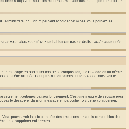
rsonne a déjà voté, seuls les modérateurs et administrateurs pourront l'éditer
r et l'administrateur du forum peuvent accorder cet accès, vous pouvez les
urs pas voter, alors vous n'avez probablement pas les droits d'accès appropriés.
 sur un message en particulier lors de sa composition). Le BBCode en lui-même
hose doit être affichée. Pour plus d'informations sur le BBCode, allez voir le
 que seulement certaines balises fonctionnent. C'est une mesure de
sécurité
pour
 pouvez le désactiver dans un message en particulier lors de sa composition.
ste. Vous pouvez voir la liste complète des emoticons lors de la composition d'un
même de le supprimer entièrement.