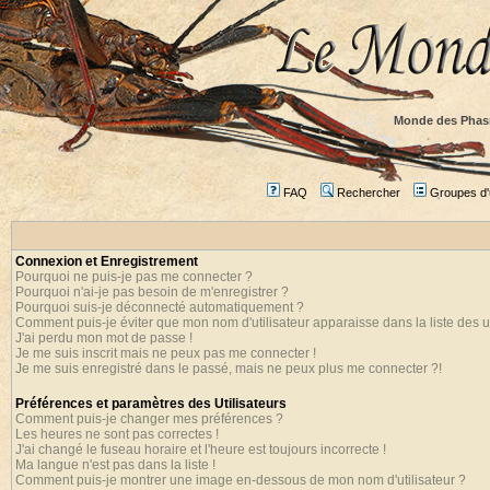
Monde des Phas
FAQ
Rechercher
Groupes d'u
Connexion et Enregistrement
Pourquoi ne puis-je pas me connecter ?
Pourquoi n'ai-je pas besoin de m'enregistrer ?
Pourquoi suis-je déconnecté automatiquement ?
Comment puis-je éviter que mon nom d'utilisateur apparaisse dans la liste des ut
J'ai perdu mon mot de passe !
Je me suis inscrit mais ne peux pas me connecter !
Je me suis enregistré dans le passé, mais ne peux plus me connecter ?!
Préférences et paramètres des Utilisateurs
Comment puis-je changer mes préférences ?
Les heures ne sont pas correctes !
J'ai changé le fuseau horaire et l'heure est toujours incorrecte !
Ma langue n'est pas dans la liste !
Comment puis-je montrer une image en-dessous de mon nom d'utilisateur ?