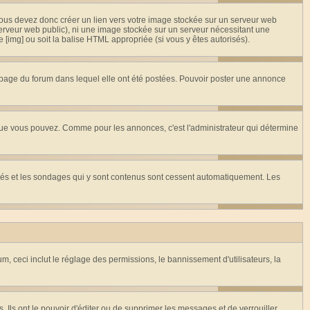
Vous devez donc créer un lien vers votre image stockée sur un serveur web
serveur web public), ni une image stockée sur un serveur nécessitant une
e [img] ou soit la balise HTML appropriée (si vous y êtes autorisés).
page du forum dans lequel elle ont été postées. Pouvoir poster une annonce
que vous pouvez. Comme pour les annonces, c'est l'administrateur qui détermine
illés et les sondages qui y sont contenus sont cessent automatiquement. Les
, ceci inclut le réglage des permissions, le bannissement d'utilisateurs, la
Ils ont le pouvoir d'éditer ou de supprimer les messages et de verrouiller,