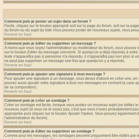
Comment puis-je poster un sujet dans un forum ?
Facile, cliquez sur le bouton approprié soit sur la page du forum, soit sur la pa
du forum ou du sujet (la liste
Vous pouvez poster de nouveaux sujets, vous pouve
Revenir en haut
Comment puis-je éditer ou supprimer un message ?
A moins que vous soyez l'administrateur ou modérateur du forum, vous pouvez s
sur le bouton
Editer
du message concerné. Si quelqu'un a déjà répondu à votre me
texte n'apparaîtra pas si personne n'a répondu, il n'apparaîtra pas non plus si u
ne peut pas supprimer un message une fois que quelqu'un y a répondu.
Revenir en haut
Comment puis-je ajouter une signature à mon message ?
Pour ajouter une signature à un message, vous devez d'abord en créer une, en a
pouvez aussi ajouter votre signature à tous vos messages en cochant la case app
de sa composition).
Revenir en haut
Comment puis-je créer un sondage ?
Créer un sondage est facile, lorsque vous postez un nouveau sujet (ou éditez le
nouveau sujet
(si vous ne le voyez pas, c'est que vous n'avez probablement pas 
appropriée puis cliquez sur le bouton
Ajouter l'option
. Vous pouvez également défi
l'administrateur du forum).
Revenir en haut
Comment puis-je éditer ou supprimer un sondage ?
Comme pour les messages, les sondages peuvent uniquement être édités par le pos