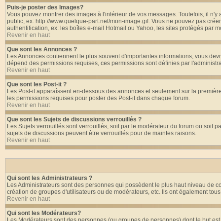
Puis-je poster des Images?
Vous pouvez montrer des images à l'intérieur de vos messages. Toutefois, il n'
public, ex: http://www.quelque-part.net/mon-image.gif. Vous ne pouvez pas créer
authentification, ex: les boîtes e-mail Hotmail ou Yahoo, les sites protégés par m
Revenir en haut
Que sont les Annonces ?
Les Annonces contiennent le plus souvent d'importantes informations, vous dev
dépend des permissions requises, ces permissions sont définies par l'administra
Revenir en haut
Que sont les Post-it ?
Les Post-it apparaîssent en-dessous des annonces et seulement sur la première 
les permissions requises pour poster des Post-it dans chaque forum.
Revenir en haut
Que sont les Sujets de discussions verrouillés ?
Les Sujets verrouillés sont verrouillés, soit par le modérateur du forum ou soit
sujets de discussions peuvent être verrouillés pour de maintes raisons.
Revenir en haut
Qui sont les Administrateurs ?
Les Administrateurs sont des personnes qui possèdent le plus haut niveau de cont
création de groupes d'utilisateurs ou de modérateurs, etc. Ils ont également tou
Revenir en haut
Qui sont les Modérateurs?
Les Modérateurs sont des personnes (ou groupes de personnes) dont le but est de 