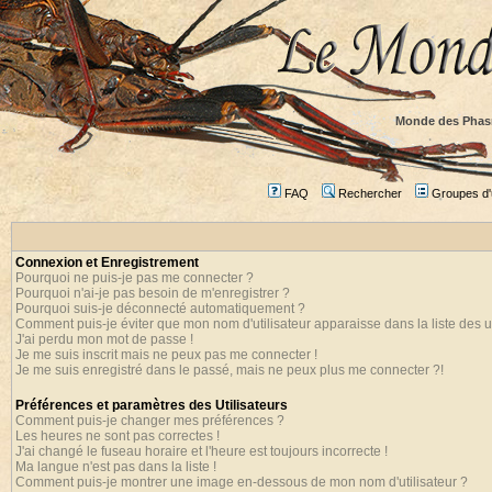
Monde des Phas
FAQ
Rechercher
Groupes d'u
Connexion et Enregistrement
Pourquoi ne puis-je pas me connecter ?
Pourquoi n'ai-je pas besoin de m'enregistrer ?
Pourquoi suis-je déconnecté automatiquement ?
Comment puis-je éviter que mon nom d'utilisateur apparaisse dans la liste des ut
J'ai perdu mon mot de passe !
Je me suis inscrit mais ne peux pas me connecter !
Je me suis enregistré dans le passé, mais ne peux plus me connecter ?!
Préférences et paramètres des Utilisateurs
Comment puis-je changer mes préférences ?
Les heures ne sont pas correctes !
J'ai changé le fuseau horaire et l'heure est toujours incorrecte !
Ma langue n'est pas dans la liste !
Comment puis-je montrer une image en-dessous de mon nom d'utilisateur ?