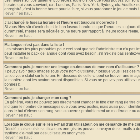
Les heures sont certainement correctes, toutefois, ce que vous pouvez voir sont l
horaire qui vous convient, ex : Londres, Paris, New York, Sydney, etc. Veuillez n
enregistré, c'est la bonne heure pour le faire, si vous pardonnez le jeu de mots !
Revenir en haut
J'ai changé le fuseau horaire et l'heure est toujours incorrecte !
Si vous êtes sûr d'avoir choisi le bon fuseau horaire et que l'heure est toujours 
durant l'été, l'heure sera décalée d'une heure par rapport à l'heure locale réelle.
Revenir en haut
Ma langue n'est pas dans la liste !
Les raisons les plus probables pour ceci sont que soit l'administrateur n'a pas i
peut installer le pack de langue dont vous avez besoin, s'il n'existe pas sentez-
Revenir en haut
Comment puis-je montrer une image en-dessous de mon nom d'utilisateur ?
Il peut y avoir deux images sous votre nom d'utilisateur lorsque vous lisez de
fait ou votre statut sur le forum. En-dessous de celle-ci peut se trouver une ima
la manière dont les avatars seront disponibles. Si vous ne pouvez pas utilisez u
bonnes !).
Revenir en haut
Comment puis-je changer mon rang ?
En général, vous ne pouvez pas directement changer le titre d'un rang (le titre d'
indiquer le nombre de messages que vous avez postés, mais aussi pour identifier c
dans le but d'élever son rang, vous trouverez probablement un modérateur ou a
Revenir en haut
Lorsque je clique sur le lien e-mail d'un utilisateur, on me demande de me co
Désolé, mais seuls les utilisateurs enregistrés peuvent envoyer des e-mails à des g
système d'e-mail par des utilisateurs anonymes.
Revenir en haut