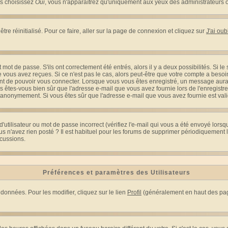
us choisissez
Oui
, vous n'apparaîtrez qu'uniquement aux yeux des administrateurs 
tre réinitialisé. Pour ce faire, aller sur la page de connexion et cliquez sur
J'ai ou
mot de passe. S'ils ont correctement été entrés, alors il y a deux possibilités. Si l
 vous avez reçues. Si ce n'est pas le cas, alors peut-être que votre compte a besoi
ant de pouvoir vous connecter. Lorsque vous vous êtes enregistré, un message aurait
ors êtes-vous bien sûr que l'adresse e-mail que vous avez fournie lors de l'enregistre
 anonymement. Si vous êtes sûr que l'adresse e-mail que vous avez fournie est valid
utilisateur ou mot de passe incorrect (vérifiez l'e-mail qui vous a été envoyé lors
s n'avez rien posté ? Il est habituel pour les forums de supprimer périodiquement les
cussions.
Préférences et paramètres des Utilisateurs
données. Pour les modifier, cliquez sur le lien
Profil
(généralement en haut des page