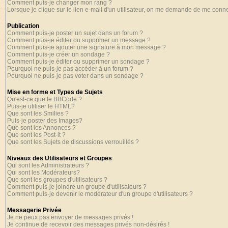
Comment puis-je changer mon rang ?
Lorsque je clique sur le lien e-mail d'un utilisateur, on me demande de me conne
Publication
Comment puis-je poster un sujet dans un forum ?
Comment puis-je éditer ou supprimer un message ?
Comment puis-je ajouter une signature à mon message ?
Comment puis-je créer un sondage ?
Comment puis-je éditer ou supprimer un sondage ?
Pourquoi ne puis-je pas accéder à un forum ?
Pourquoi ne puis-je pas voter dans un sondage ?
Mise en forme et Types de Sujets
Qu'est-ce que le BBCode ?
Puis-je utiliser le HTML?
Que sont les Smilies ?
Puis-je poster des Images?
Que sont les Annonces ?
Que sont les Post-it ?
Que sont les Sujets de discussions verrouillés ?
Niveaux des Utilisateurs et Groupes
Qui sont les Administrateurs ?
Qui sont les Modérateurs?
Que sont les groupes d'utilisateurs ?
Comment puis-je joindre un groupe d'utilisateurs ?
Comment puis-je devenir le modérateur d'un groupe d'utilisateurs ?
Messagerie Privée
Je ne peux pas envoyer de messages privés !
Je continue de recevoir des messages privés non-désirés !