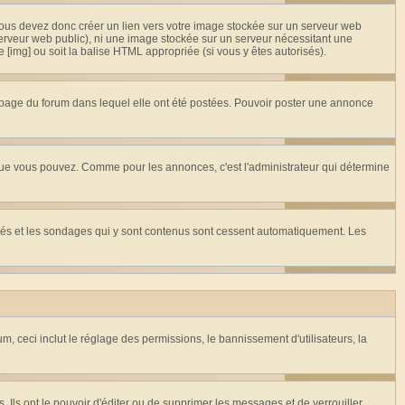
Vous devez donc créer un lien vers votre image stockée sur un serveur web
serveur web public), ni une image stockée sur un serveur nécessitant une
e [img] ou soit la balise HTML appropriée (si vous y êtes autorisés).
page du forum dans lequel elle ont été postées. Pouvoir poster une annonce
que vous pouvez. Comme pour les annonces, c'est l'administrateur qui détermine
illés et les sondages qui y sont contenus sont cessent automatiquement. Les
, ceci inclut le réglage des permissions, le bannissement d'utilisateurs, la
Ils ont le pouvoir d'éditer ou de supprimer les messages et de verrouiller,