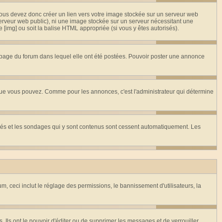
Vous devez donc créer un lien vers votre image stockée sur un serveur web
serveur web public), ni une image stockée sur un serveur nécessitant une
e [img] ou soit la balise HTML appropriée (si vous y êtes autorisés).
page du forum dans lequel elle ont été postées. Pouvoir poster une annonce
que vous pouvez. Comme pour les annonces, c'est l'administrateur qui détermine
illés et les sondages qui y sont contenus sont cessent automatiquement. Les
, ceci inclut le réglage des permissions, le bannissement d'utilisateurs, la
Ils ont le pouvoir d'éditer ou de supprimer les messages et de verrouiller,