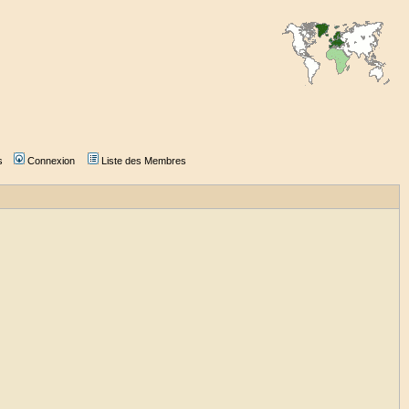
s
Connexion
Liste des Membres