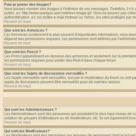
Puis-je poster des Images?
Vous pouvez montrer des images à l'intérieur de vos messages. Toutefois, il n'
public, ex: http://www.quelque-part.net/mon-image.gif. Vous ne pouvez pas créer
authentification, ex: les boîtes e-mail Hotmail ou Yahoo, les sites protégés par m
Revenir en haut
Que sont les Annonces ?
Les Annonces contiennent le plus souvent d'importantes informations, vous dev
dépend des permissions requises, ces permissions sont définies par l'administra
Revenir en haut
Que sont les Post-it ?
Les Post-it apparaîssent en-dessous des annonces et seulement sur la première 
les permissions requises pour poster des Post-it dans chaque forum.
Revenir en haut
Que sont les Sujets de discussions verrouillés ?
Les Sujets verrouillés sont verrouillés, soit par le modérateur du forum ou soit
sujets de discussions peuvent être verrouillés pour de maintes raisons.
Revenir en haut
Qui sont les Administrateurs ?
Les Administrateurs sont des personnes qui possèdent le plus haut niveau de cont
création de groupes d'utilisateurs ou de modérateurs, etc. Ils ont également tou
Revenir en haut
Qui sont les Modérateurs?
Les Modérateurs sont des personnes (ou groupes de personnes) dont le but est de 