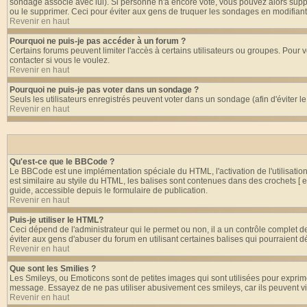
sondage associé avec lui). Si personne n'a encore voté, vous pouvez alors suppr
ou le supprimer. Ceci pour éviter aux gens de truquer les sondages en modifiant
Revenir en haut
Pourquoi ne puis-je pas accéder à un forum ?
Certains forums peuvent limiter l'accès à certains utilisateurs ou groupes. Pour v
contacter si vous le voulez.
Revenir en haut
Pourquoi ne puis-je pas voter dans un sondage ?
Seuls les utilisateurs enregistrés peuvent voter dans un sondage (afin d'éviter l
Revenir en haut
Qu'est-ce que le BBCode ?
Le BBCode est une implémentation spéciale du HTML, l'activation de l'utilisati
est similaire au styile du HTML, les balises sont contenues dans des crochets [ et 
guide, accessible depuis le formulaire de publication.
Revenir en haut
Puis-je utiliser le HTML?
Ceci dépend de l'administrateur qui le permet ou non, il a un contrôle complet 
éviter aux gens d'abuser du forum en utilisant certaines balises qui pourraient 
Revenir en haut
Que sont les Smilies ?
Les Smileys, ou Emoticons sont de petites images qui sont utilisées pour exprimer c
message. Essayez de ne pas utiliser abusivement ces smileys, car ils peuvent vi
Revenir en haut