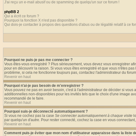
J'ai reçu un e-mail abusif ou de spamming de quelqu'un sur ce forum !
phpBB 2
Qui a écrit ce forum ?
Pourquoi la fonction X n'est pas disponible ?
Qui dois-je contacter à propos des questions d'abus ou de légalité relatif à ce f
Pourquoi ne puis-je pas me connecter ?
Vous êtes-vous enregistré ? Plus sérieusement, vous devez vous enregistrer afin
pour en découvrir la raison. Si vous vous êtes enregistré et que vous n'êtes pas 
problème, si cela ne fonctionne toujours pas, contactez l'administrateur du forum,
Revenir en haut
Pourquoi n'ai-je pas besoin de m'enregistrer ?
Vous pouvez ne pas en avoir besoin, c'est à l'administrateur de décider si vous
additionnelles non-disponibles pour les invités tels que le choix d'une image avat
recommandé de le faire.
Revenir en haut
Pourquoi suis-je déconnecté automatiquement ?
Si vous ne cochez pas la case
Se connecter automatiquement à chaque visite
lo
par quelqu'un d'autre. Pour rester connecté, cochez la case en vous connectant, 
Revenir en haut
Comment puis-je éviter que mon nom d'utilisateur apparaisse dans la liste des