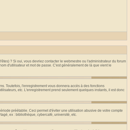
êtes) ? Si oui, vous devriez contacter le webmestre ou l'administrateur du forum
nom d'utilisateur et mot de passe. C'est généralement de là que vient le
ms. Toutefois, l'enregistrement vous donnera accès à des fonctions
utilisateurs, etc. L'enregistrement prend seulement quelques instants, il est donc
iode préétablie. Ceci permet d'éviter une utilisation abusive de votre compte
gé, ex : bibliothèque, cybercafé, université, etc.