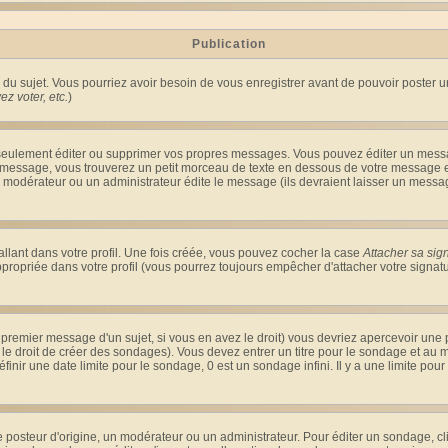
Publication
ge du sujet. Vous pourriez avoir besoin de vous enregistrer avant de pouvoir poster u
z voter, etc.
)
eulement éditer ou supprimer vos propres messages. Vous pouvez éditer un message
ssage, vous trouverez un petit morceau de texte en dessous de votre message en re
n modérateur ou un administrateur édite le message (ils devraient laisser un message 
llant dans votre profil. Une fois créée, vous pouvez cocher la case
Attacher sa sig
ropriée dans votre profil (vous pourrez toujours empêcher d'attacher votre signatu
 premier message d'un sujet, si vous en avez le droit) vous devriez apercevoir une 
le droit de créer des sondages). Vous devez entrer un titre pour le sondage et au
nir une date limite pour le sondage, 0 est un sondage infini. Il y a une limite pour 
teur d'origine, un modérateur ou un administrateur. Pour éditer un sondage, cliqu