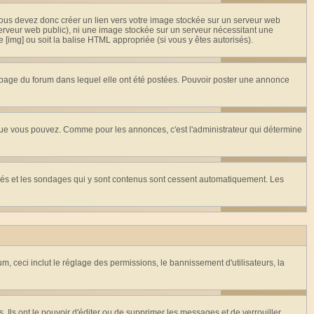
Vous devez donc créer un lien vers votre image stockée sur un serveur web
serveur web public), ni une image stockée sur un serveur nécessitant une
e [img] ou soit la balise HTML appropriée (si vous y êtes autorisés).
page du forum dans lequel elle ont été postées. Pouvoir poster une annonce
que vous pouvez. Comme pour les annonces, c'est l'administrateur qui détermine
illés et les sondages qui y sont contenus sont cessent automatiquement. Les
, ceci inclut le réglage des permissions, le bannissement d'utilisateurs, la
Ils ont le pouvoir d'éditer ou de supprimer les messages et de verrouiller,