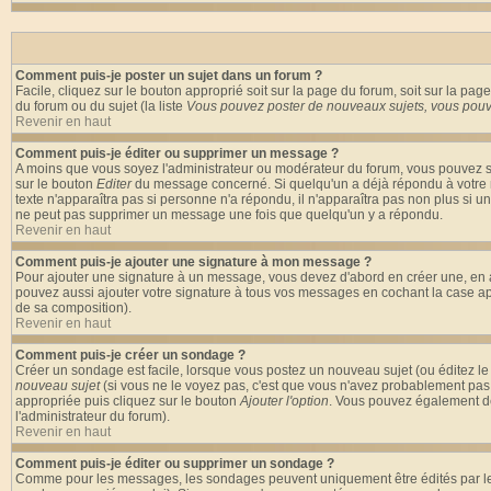
Comment puis-je poster un sujet dans un forum ?
Facile, cliquez sur le bouton approprié soit sur la page du forum, soit sur la pa
du forum ou du sujet (la liste
Vous pouvez poster de nouveaux sujets, vous pouve
Revenir en haut
Comment puis-je éditer ou supprimer un message ?
A moins que vous soyez l'administrateur ou modérateur du forum, vous pouvez s
sur le bouton
Editer
du message concerné. Si quelqu'un a déjà répondu à votre me
texte n'apparaîtra pas si personne n'a répondu, il n'apparaîtra pas non plus si u
ne peut pas supprimer un message une fois que quelqu'un y a répondu.
Revenir en haut
Comment puis-je ajouter une signature à mon message ?
Pour ajouter une signature à un message, vous devez d'abord en créer une, en a
pouvez aussi ajouter votre signature à tous vos messages en cochant la case app
de sa composition).
Revenir en haut
Comment puis-je créer un sondage ?
Créer un sondage est facile, lorsque vous postez un nouveau sujet (ou éditez le
nouveau sujet
(si vous ne le voyez pas, c'est que vous n'avez probablement pas 
appropriée puis cliquez sur le bouton
Ajouter l'option
. Vous pouvez également défi
l'administrateur du forum).
Revenir en haut
Comment puis-je éditer ou supprimer un sondage ?
Comme pour les messages, les sondages peuvent uniquement être édités par le pos