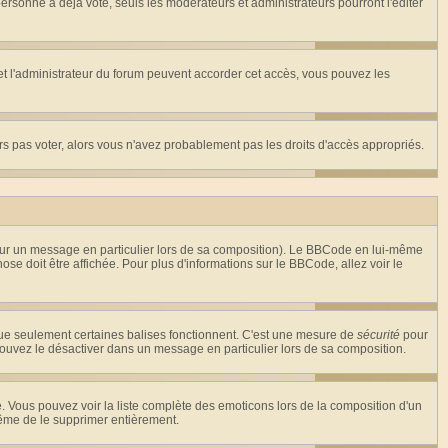
rsonne a déjà voté, seuls les modérateurs et administrateurs pourront l'éditer
r et l'administrateur du forum peuvent accorder cet accès, vous pouvez les
urs pas voter, alors vous n'avez probablement pas les droits d'accès appropriés.
 sur un message en particulier lors de sa composition). Le BBCode en lui-même
hose doit être affichée. Pour plus d'informations sur le BBCode, allez voir le
 que seulement certaines balises fonctionnent. C'est une mesure de
sécurité
pour
 pouvez le désactiver dans un message en particulier lors de sa composition.
ste. Vous pouvez voir la liste complète des emoticons lors de la composition d'un
même de le supprimer entièrement.