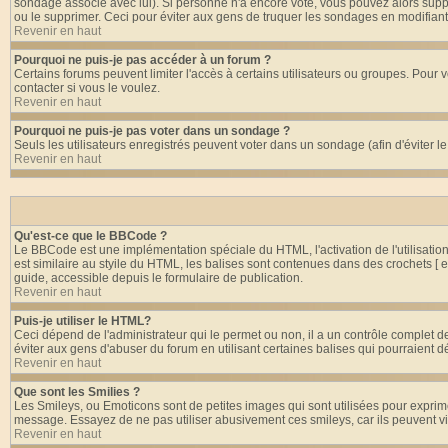
sondage associé avec lui). Si personne n'a encore voté, vous pouvez alors suppr
ou le supprimer. Ceci pour éviter aux gens de truquer les sondages en modifiant
Revenir en haut
Pourquoi ne puis-je pas accéder à un forum ?
Certains forums peuvent limiter l'accès à certains utilisateurs ou groupes. Pour v
contacter si vous le voulez.
Revenir en haut
Pourquoi ne puis-je pas voter dans un sondage ?
Seuls les utilisateurs enregistrés peuvent voter dans un sondage (afin d'éviter l
Revenir en haut
Qu'est-ce que le BBCode ?
Le BBCode est une implémentation spéciale du HTML, l'activation de l'utilisati
est similaire au styile du HTML, les balises sont contenues dans des crochets [ et 
guide, accessible depuis le formulaire de publication.
Revenir en haut
Puis-je utiliser le HTML?
Ceci dépend de l'administrateur qui le permet ou non, il a un contrôle complet 
éviter aux gens d'abuser du forum en utilisant certaines balises qui pourraient 
Revenir en haut
Que sont les Smilies ?
Les Smileys, ou Emoticons sont de petites images qui sont utilisées pour exprimer c
message. Essayez de ne pas utiliser abusivement ces smileys, car ils peuvent vi
Revenir en haut