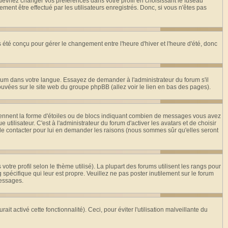
 devriez changer vos préférences dans votre profil en choisissant le fuseau
ent être effectué par les utilisateurs enregistrés. Donc, si vous n'êtes pas
as été conçu pour gérer le changement entre l'heure d'hiver et l'heure d'été, donc
forum dans votre langue. Essayez de demander à l'administrateur du forum s'il
rouvées sur le site web du groupe phpBB (allez voir le lien en bas des pages).
prennent la forme d'étoiles ou de blocs indiquant combien de messages vous avez
ilisateur. C'est à l'administrateur du forum d'activer les avatars et de choisir
z le contacter pour lui en demander les raisons (nous sommes sûr qu'elles seront
otre profil selon le thème utilisé). La plupart des forums utilisent les rangs pour
spécifique qui leur est propre. Veuillez ne pas poster inutilement sur le forum
messages.
t activé cette fonctionnalité). Ceci, pour éviter l'utilisation malveillante du