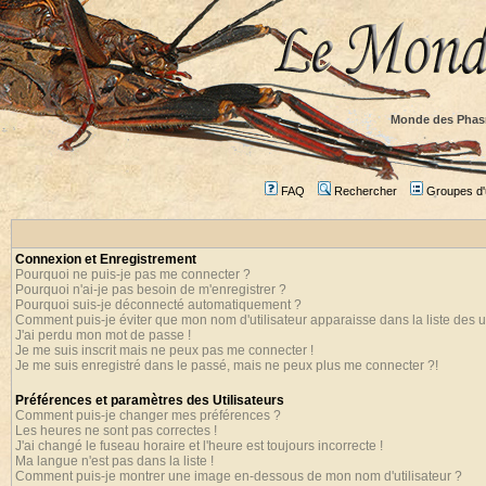
Monde des Phas
FAQ
Rechercher
Groupes d'u
Connexion et Enregistrement
Pourquoi ne puis-je pas me connecter ?
Pourquoi n'ai-je pas besoin de m'enregistrer ?
Pourquoi suis-je déconnecté automatiquement ?
Comment puis-je éviter que mon nom d'utilisateur apparaisse dans la liste des ut
J'ai perdu mon mot de passe !
Je me suis inscrit mais ne peux pas me connecter !
Je me suis enregistré dans le passé, mais ne peux plus me connecter ?!
Préférences et paramètres des Utilisateurs
Comment puis-je changer mes préférences ?
Les heures ne sont pas correctes !
J'ai changé le fuseau horaire et l'heure est toujours incorrecte !
Ma langue n'est pas dans la liste !
Comment puis-je montrer une image en-dessous de mon nom d'utilisateur ?