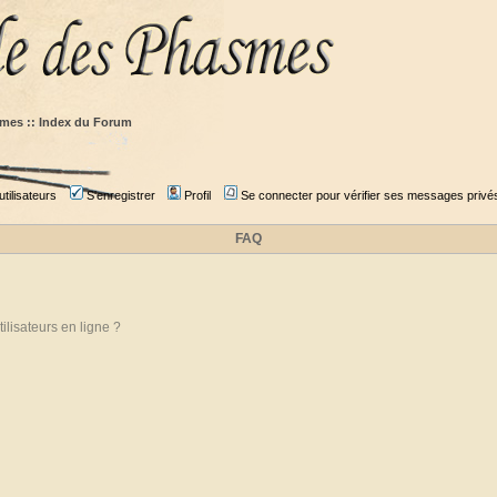
mes :: Index du Forum
tilisateurs
S'enregistrer
Profil
Se connecter pour vérifier ses messages privé
FAQ
ilisateurs en ligne ?