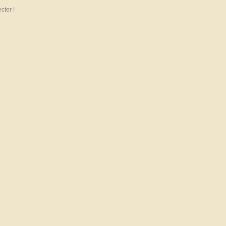
cter !