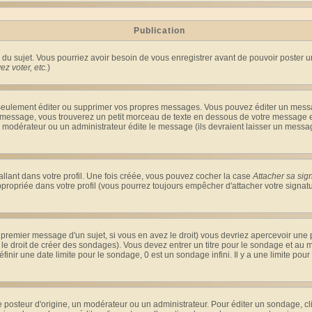
Publication
ge du sujet. Vous pourriez avoir besoin de vous enregistrer avant de pouvoir poster u
z voter, etc.
)
eulement éditer ou supprimer vos propres messages. Vous pouvez éditer un message
ssage, vous trouverez un petit morceau de texte en dessous de votre message en re
n modérateur ou un administrateur édite le message (ils devraient laisser un message 
llant dans votre profil. Une fois créée, vous pouvez cocher la case
Attacher sa sig
ropriée dans votre profil (vous pourrez toujours empêcher d'attacher votre signatu
 premier message d'un sujet, si vous en avez le droit) vous devriez apercevoir une 
le droit de créer des sondages). Vous devez entrer un titre pour le sondage et au
nir une date limite pour le sondage, 0 est un sondage infini. Il y a une limite pour 
teur d'origine, un modérateur ou un administrateur. Pour éditer un sondage, cliqu