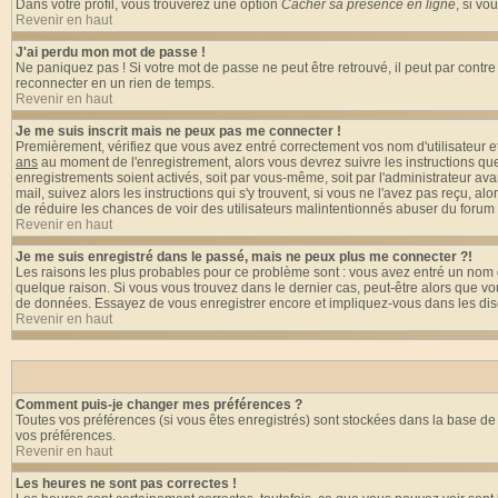
Dans votre profil, vous trouverez une option
Cacher sa présence en ligne
, si vo
Revenir en haut
J'ai perdu mon mot de passe !
Ne paniquez pas ! Si votre mot de passe ne peut être retrouvé, il peut par contre ê
reconnecter en un rien de temps.
Revenir en haut
Je me suis inscrit mais ne peux pas me connecter !
Premièrement, vérifiez que vous avez entré correctement vos nom d'utilisateur et 
ans
au moment de l'enregistrement, alors vous devrez suivre les instructions que
enregistrements soient activés, soit par vous-même, soit par l'administrateur av
mail, suivez alors les instructions qui s'y trouvent, si vous ne l'avez pas reçu, al
de réduire les chances de voir des utilisateurs malintentionnés abuser du forum
Revenir en haut
Je me suis enregistré dans le passé, mais ne peux plus me connecter ?!
Les raisons les plus probables pour ce problème sont : vous avez entré un nom d'
quelque raison. Si vous vous trouvez dans le dernier cas, peut-être alors que vou
de données. Essayez de vous enregistrer encore et impliquez-vous dans les dis
Revenir en haut
Comment puis-je changer mes préférences ?
Toutes vos préférences (si vous êtes enregistrés) sont stockées dans la base de 
vos préférences.
Revenir en haut
Les heures ne sont pas correctes !