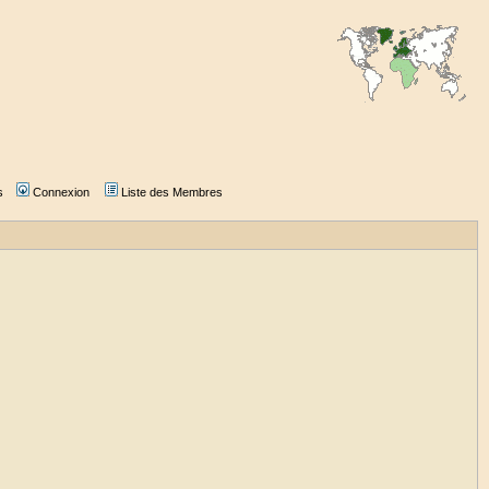
s
Connexion
Liste des Membres