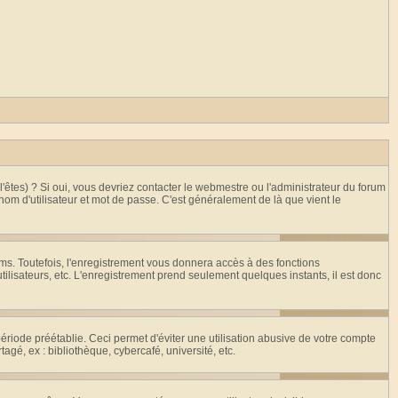
êtes) ? Si oui, vous devriez contacter le webmestre ou l'administrateur du forum
nom d'utilisateur et mot de passe. C'est généralement de là que vient le
ms. Toutefois, l'enregistrement vous donnera accès à des fonctions
utilisateurs, etc. L'enregistrement prend seulement quelques instants, il est donc
iode préétablie. Ceci permet d'éviter une utilisation abusive de votre compte
gé, ex : bibliothèque, cybercafé, université, etc.