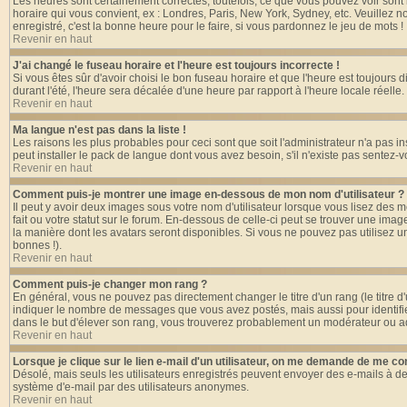
Les heures sont certainement correctes, toutefois, ce que vous pouvez voir sont l
horaire qui vous convient, ex : Londres, Paris, New York, Sydney, etc. Veuillez n
enregistré, c'est la bonne heure pour le faire, si vous pardonnez le jeu de mots !
Revenir en haut
J'ai changé le fuseau horaire et l'heure est toujours incorrecte !
Si vous êtes sûr d'avoir choisi le bon fuseau horaire et que l'heure est toujours 
durant l'été, l'heure sera décalée d'une heure par rapport à l'heure locale réelle.
Revenir en haut
Ma langue n'est pas dans la liste !
Les raisons les plus probables pour ceci sont que soit l'administrateur n'a pas i
peut installer le pack de langue dont vous avez besoin, s'il n'existe pas sentez-
Revenir en haut
Comment puis-je montrer une image en-dessous de mon nom d'utilisateur ?
Il peut y avoir deux images sous votre nom d'utilisateur lorsque vous lisez de
fait ou votre statut sur le forum. En-dessous de celle-ci peut se trouver une ima
la manière dont les avatars seront disponibles. Si vous ne pouvez pas utilisez u
bonnes !).
Revenir en haut
Comment puis-je changer mon rang ?
En général, vous ne pouvez pas directement changer le titre d'un rang (le titre d'
indiquer le nombre de messages que vous avez postés, mais aussi pour identifier c
dans le but d'élever son rang, vous trouverez probablement un modérateur ou a
Revenir en haut
Lorsque je clique sur le lien e-mail d'un utilisateur, on me demande de me co
Désolé, mais seuls les utilisateurs enregistrés peuvent envoyer des e-mails à des g
système d'e-mail par des utilisateurs anonymes.
Revenir en haut