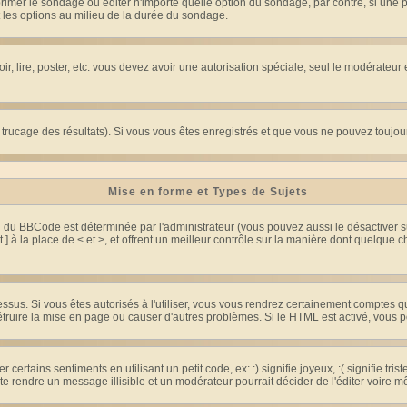
imer le sondage ou éditer n'importe quelle option du sondage, par contre, si une pe
 les options au milieu de la durée du sondage.
oir, lire, poster, etc. vous devez avoir une autorisation spéciale, seul le modérateu
e trucage des résultats). Si vous vous êtes enregistrés et que vous ne pouvez toujo
Mise en forme et Types de Sujets
on du BBCode est déterminée par l'administrateur (vous pouvez aussi le désactiver
] à la place de < et >, et offrent un meilleur contrôle sur la manière dont quelque c
dessus. Si vous êtes autorisés à l'utiliser, vous vous rendrez certainement comptes
détruire la mise en page ou causer d'autres problèmes. Si le HTML est activé, vous
ertains sentiments en utilisant un petit code, ex: :) signifie joyeux, :( signifie tri
te rendre un message illisible et un modérateur pourrait décider de l'éditer voire 