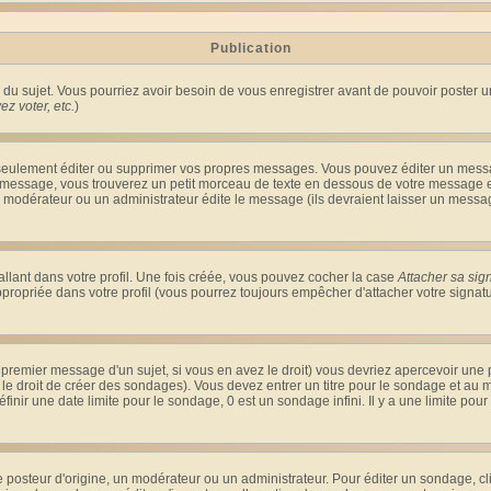
Publication
ge du sujet. Vous pourriez avoir besoin de vous enregistrer avant de pouvoir poster u
z voter, etc.
)
eulement éditer ou supprimer vos propres messages. Vous pouvez éditer un message
ssage, vous trouverez un petit morceau de texte en dessous de votre message en re
n modérateur ou un administrateur édite le message (ils devraient laisser un message 
llant dans votre profil. Une fois créée, vous pouvez cocher la case
Attacher sa sig
ropriée dans votre profil (vous pourrez toujours empêcher d'attacher votre signatu
 premier message d'un sujet, si vous en avez le droit) vous devriez apercevoir une 
le droit de créer des sondages). Vous devez entrer un titre pour le sondage et au
nir une date limite pour le sondage, 0 est un sondage infini. Il y a une limite pour 
teur d'origine, un modérateur ou un administrateur. Pour éditer un sondage, cliqu