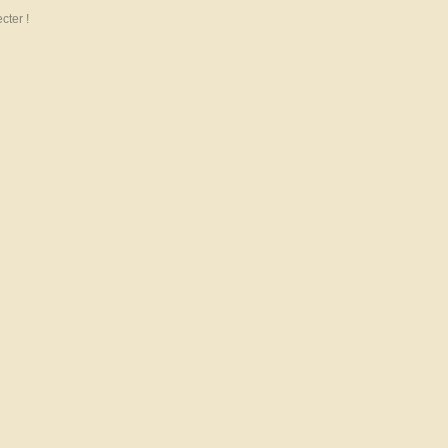
cter !