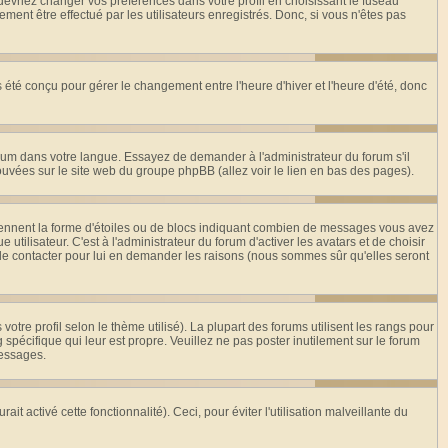
 devriez changer vos préférences dans votre profil en choisissant le fuseau
ent être effectué par les utilisateurs enregistrés. Donc, si vous n'êtes pas
as été conçu pour gérer le changement entre l'heure d'hiver et l'heure d'été, donc
forum dans votre langue. Essayez de demander à l'administrateur du forum s'il
rouvées sur le site web du groupe phpBB (allez voir le lien en bas des pages).
prennent la forme d'étoiles ou de blocs indiquant combien de messages vous avez
ilisateur. C'est à l'administrateur du forum d'activer les avatars et de choisir
z le contacter pour lui en demander les raisons (nous sommes sûr qu'elles seront
otre profil selon le thème utilisé). La plupart des forums utilisent les rangs pour
spécifique qui leur est propre. Veuillez ne pas poster inutilement sur le forum
messages.
t activé cette fonctionnalité). Ceci, pour éviter l'utilisation malveillante du