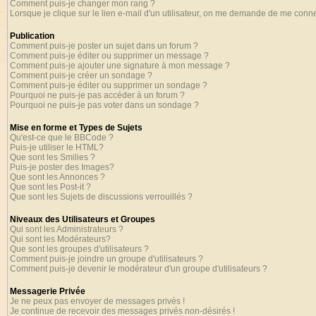
Comment puis-je changer mon rang ?
Lorsque je clique sur le lien e-mail d'un utilisateur, on me demande de me conne
Publication
Comment puis-je poster un sujet dans un forum ?
Comment puis-je éditer ou supprimer un message ?
Comment puis-je ajouter une signature à mon message ?
Comment puis-je créer un sondage ?
Comment puis-je éditer ou supprimer un sondage ?
Pourquoi ne puis-je pas accéder à un forum ?
Pourquoi ne puis-je pas voter dans un sondage ?
Mise en forme et Types de Sujets
Qu'est-ce que le BBCode ?
Puis-je utiliser le HTML?
Que sont les Smilies ?
Puis-je poster des Images?
Que sont les Annonces ?
Que sont les Post-it ?
Que sont les Sujets de discussions verrouillés ?
Niveaux des Utilisateurs et Groupes
Qui sont les Administrateurs ?
Qui sont les Modérateurs?
Que sont les groupes d'utilisateurs ?
Comment puis-je joindre un groupe d'utilisateurs ?
Comment puis-je devenir le modérateur d'un groupe d'utilisateurs ?
Messagerie Privée
Je ne peux pas envoyer de messages privés !
Je continue de recevoir des messages privés non-désirés !