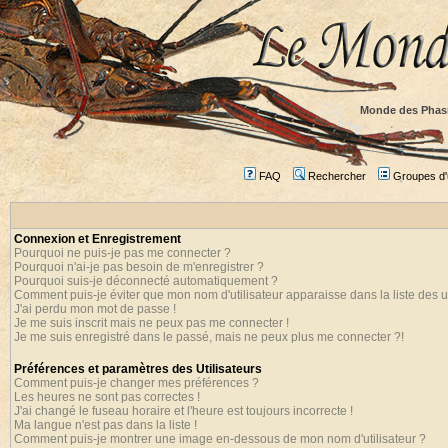
Monde des Phas
FAQ
Rechercher
Groupes d'u
Connexion et Enregistrement
Pourquoi ne puis-je pas me connecter ?
Pourquoi n'ai-je pas besoin de m'enregistrer ?
Pourquoi suis-je déconnecté automatiquement ?
Comment puis-je éviter que mon nom d'utilisateur apparaisse dans la liste des ut
J'ai perdu mon mot de passe !
Je me suis inscrit mais ne peux pas me connecter !
Je me suis enregistré dans le passé, mais ne peux plus me connecter ?!
Préférences et paramètres des Utilisateurs
Comment puis-je changer mes préférences ?
Les heures ne sont pas correctes !
J'ai changé le fuseau horaire et l'heure est toujours incorrecte !
Ma langue n'est pas dans la liste !
Comment puis-je montrer une image en-dessous de mon nom d'utilisateur ?