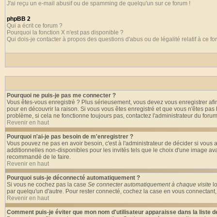
J'ai reçu un e-mail abusif ou de spamming de quelqu'un sur ce forum !
phpBB 2
Qui a écrit ce forum ?
Pourquoi la fonction X n'est pas disponible ?
Qui dois-je contacter à propos des questions d'abus ou de légalité relatif à ce f
Pourquoi ne puis-je pas me connecter ?
Vous êtes-vous enregistré ? Plus sérieusement, vous devez vous enregistrer afin
pour en découvrir la raison. Si vous vous êtes enregistré et que vous n'êtes pas 
problème, si cela ne fonctionne toujours pas, contactez l'administrateur du forum,
Revenir en haut
Pourquoi n'ai-je pas besoin de m'enregistrer ?
Vous pouvez ne pas en avoir besoin, c'est à l'administrateur de décider si vous
additionnelles non-disponibles pour les invités tels que le choix d'une image avat
recommandé de le faire.
Revenir en haut
Pourquoi suis-je déconnecté automatiquement ?
Si vous ne cochez pas la case
Se connecter automatiquement à chaque visite
lo
par quelqu'un d'autre. Pour rester connecté, cochez la case en vous connectant, 
Revenir en haut
Comment puis-je éviter que mon nom d'utilisateur apparaisse dans la liste des