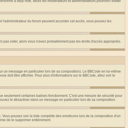
rsonne a déjà voté, seuls les modérateurs et administrateurs pourront l'éditer
r et l'administrateur du forum peuvent accorder cet accès, vous pouvez les
urs pas voter, alors vous n'avez probablement pas les droits d'accès appropriés.
 sur un message en particulier lors de sa composition). Le BBCode en lui-même
hose doit être affichée. Pour plus d'informations sur le BBCode, allez voir le
 que seulement certaines balises fonctionnent. C'est une mesure de
sécurité
pour
 pouvez le désactiver dans un message en particulier lors de sa composition.
ste. Vous pouvez voir la liste complète des emoticons lors de la composition d'un
même de le supprimer entièrement.