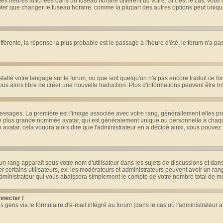
es heures affichées dans un fuseau horaire différent du votre. Si c'est le cas, vous
oter que changer le fuseau horaire, comme la plupart des autres options peut uniquem
différente, la réponse la plus probable est le passage à l'heure d'été. le forum n'a p
nstallé votre langage sur le forum, ou que soit quelqu'un n'a pas encore traduit ce 
vous alors libre de créer une nouvelle traduction. Plus d'informations peuvent être t
s messages. La première est l'image associée avec votre rang, générallement elles 
ge plus grande nommée avatar, qui est généralement unique ou personnelle à chaque ut
n avatar, cela voudra alors dire que l'administrateur en a décidé ainsi, vous pouve
un rang apparaît sous votre nom d'utilisateur dans les sujets de discussions et dans v
ertains utilisateurs, ex: les modérateurs et administrateurs peuvent avoir un rang 
dministrateur qui vous abaissera simplement le compte de votre nombre total de 
nnecter !
ens via le formulaire d'e-mail intégré au forum (dans le cas où l'administrateur aurai