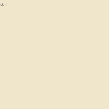
cter !