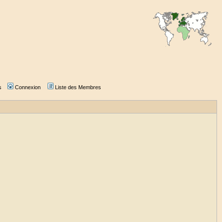
s
Connexion
Liste des Membres