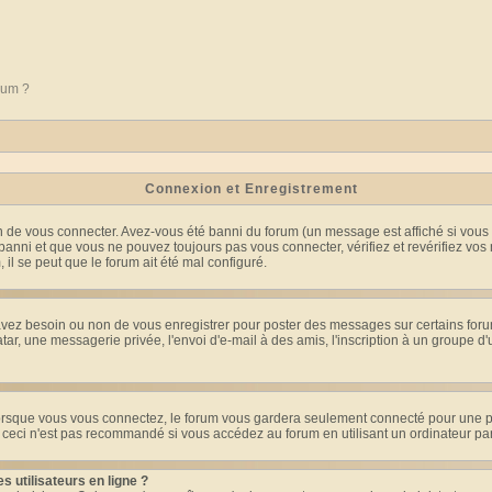
orum ?
Connexion et Enregistrement
 de vous connecter. Avez-vous été banni du forum (un message est affiché si vous l'
banni et que vous ne pouvez toujours pas vous connecter, vérifiez et revérifiez vos 
 il se peut que le forum ait été mal configuré.
 avez besoin ou non de vous enregistrer pour poster des messages sur certains foru
ar, une messagerie privée, l'envoi d'e-mail à des amis, l'inscription à un groupe d'
rsque vous vous connectez, le forum vous gardera seulement connecté pour une pér
ceci n'est pas recommandé si vous accédez au forum en utilisant un ordinateur parta
 utilisateurs en ligne ?