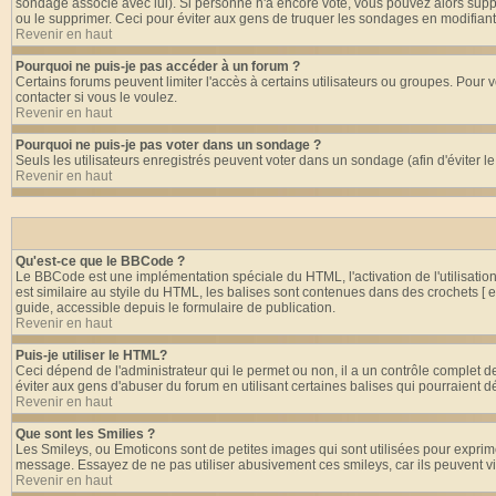
sondage associé avec lui). Si personne n'a encore voté, vous pouvez alors suppr
ou le supprimer. Ceci pour éviter aux gens de truquer les sondages en modifiant
Revenir en haut
Pourquoi ne puis-je pas accéder à un forum ?
Certains forums peuvent limiter l'accès à certains utilisateurs ou groupes. Pour v
contacter si vous le voulez.
Revenir en haut
Pourquoi ne puis-je pas voter dans un sondage ?
Seuls les utilisateurs enregistrés peuvent voter dans un sondage (afin d'éviter l
Revenir en haut
Qu'est-ce que le BBCode ?
Le BBCode est une implémentation spéciale du HTML, l'activation de l'utilisati
est similaire au styile du HTML, les balises sont contenues dans des crochets [ et 
guide, accessible depuis le formulaire de publication.
Revenir en haut
Puis-je utiliser le HTML?
Ceci dépend de l'administrateur qui le permet ou non, il a un contrôle complet 
éviter aux gens d'abuser du forum en utilisant certaines balises qui pourraient 
Revenir en haut
Que sont les Smilies ?
Les Smileys, ou Emoticons sont de petites images qui sont utilisées pour exprimer c
message. Essayez de ne pas utiliser abusivement ces smileys, car ils peuvent vi
Revenir en haut