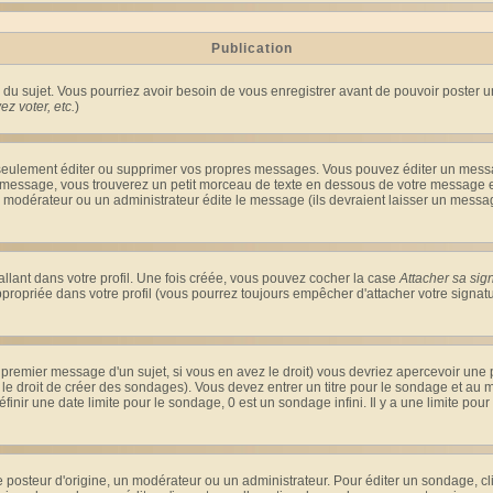
Publication
ge du sujet. Vous pourriez avoir besoin de vous enregistrer avant de pouvoir poster u
z voter, etc.
)
eulement éditer ou supprimer vos propres messages. Vous pouvez éditer un message
ssage, vous trouverez un petit morceau de texte en dessous de votre message en re
n modérateur ou un administrateur édite le message (ils devraient laisser un message 
llant dans votre profil. Une fois créée, vous pouvez cocher la case
Attacher sa sig
ropriée dans votre profil (vous pourrez toujours empêcher d'attacher votre signatu
 premier message d'un sujet, si vous en avez le droit) vous devriez apercevoir une 
le droit de créer des sondages). Vous devez entrer un titre pour le sondage et au
nir une date limite pour le sondage, 0 est un sondage infini. Il y a une limite pour 
teur d'origine, un modérateur ou un administrateur. Pour éditer un sondage, cliqu