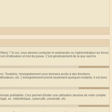
êtes) ? Si oui, vous devriez contacter le webmestre ou l'administrateur du forum
nom d'utilisateur et mot de passe. C'est généralement de là que vient le
ms. Toutefois, l'enregistrement vous donnera accès à des fonctions
utilisateurs, etc. L'enregistrement prend seulement quelques instants, il est donc
iode préétablie. Ceci permet d'éviter une utilisation abusive de votre compte
gé, ex : bibliothèque, cybercafé, université, etc.