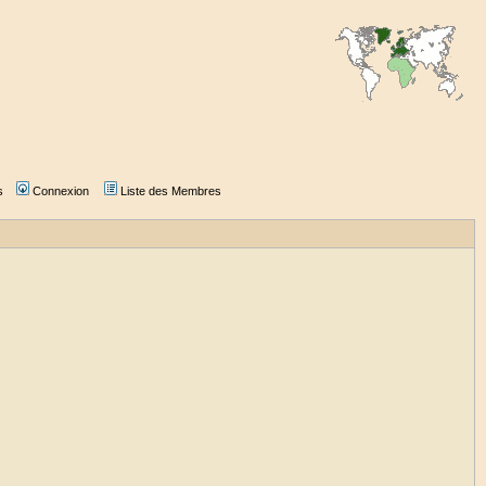
s
Connexion
Liste des Membres