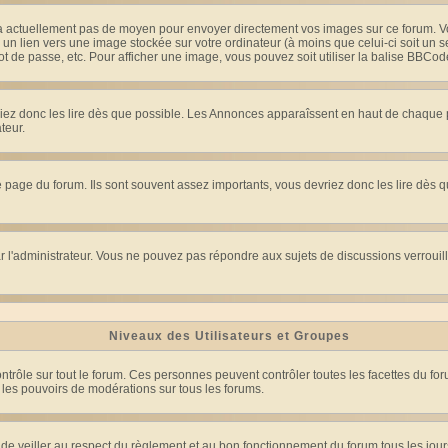
y a actuellement pas de moyen pour envoyer directement vos images sur ce forum. 
 un lien vers une image stockée sur votre ordinateur (à moins que celui-ci soit un 
ot de passe, etc. Pour afficher une image, vous pouvez soit utiliser la balise BBCod
riez donc les lire dès que possible. Les Annonces apparaîssent en haut de chaque 
teur.
page du forum. Ils sont souvent assez importants, vous devriez donc les lire dès 
 par l'administrateur. Vous ne pouvez pas répondre aux sujets de discussions verrou
Niveaux des Utilisateurs et Groupes
rôle sur tout le forum. Ces personnes peuvent contrôler toutes les facettes du forum
s les pouvoirs de modérations sur tous les forums.
veiller au respect du règlement et au bon fonctionnement du forum tous les jours. 