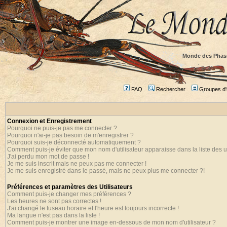
Monde des Phas
FAQ
Rechercher
Groupes d'u
Connexion et Enregistrement
Pourquoi ne puis-je pas me connecter ?
Pourquoi n'ai-je pas besoin de m'enregistrer ?
Pourquoi suis-je déconnecté automatiquement ?
Comment puis-je éviter que mon nom d'utilisateur apparaisse dans la liste des ut
J'ai perdu mon mot de passe !
Je me suis inscrit mais ne peux pas me connecter !
Je me suis enregistré dans le passé, mais ne peux plus me connecter ?!
Préférences et paramètres des Utilisateurs
Comment puis-je changer mes préférences ?
Les heures ne sont pas correctes !
J'ai changé le fuseau horaire et l'heure est toujours incorrecte !
Ma langue n'est pas dans la liste !
Comment puis-je montrer une image en-dessous de mon nom d'utilisateur ?