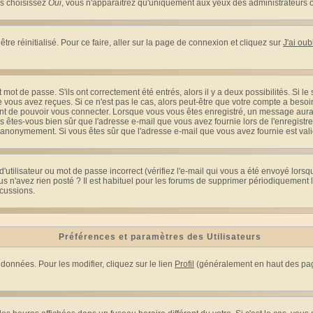
us choisissez
Oui
, vous n'apparaîtrez qu'uniquement aux yeux des administrateurs 
tre réinitialisé. Pour ce faire, aller sur la page de connexion et cliquez sur
J'ai ou
mot de passe. S'ils ont correctement été entrés, alors il y a deux possibilités. Si l
 vous avez reçues. Si ce n'est pas le cas, alors peut-être que votre compte a besoi
ant de pouvoir vous connecter. Lorsque vous vous êtes enregistré, un message aurait
ors êtes-vous bien sûr que l'adresse e-mail que vous avez fournie lors de l'enregistre
 anonymement. Si vous êtes sûr que l'adresse e-mail que vous avez fournie est valid
utilisateur ou mot de passe incorrect (vérifiez l'e-mail qui vous a été envoyé lors
s n'avez rien posté ? Il est habituel pour les forums de supprimer périodiquement les
cussions.
Préférences et paramètres des Utilisateurs
données. Pour les modifier, cliquez sur le lien
Profil
(généralement en haut des page