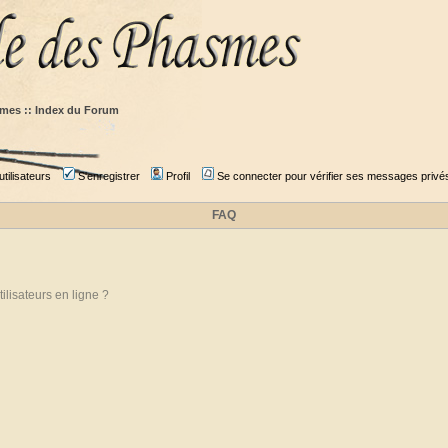
mes :: Index du Forum
tilisateurs
S'enregistrer
Profil
Se connecter pour vérifier ses messages privé
FAQ
ilisateurs en ligne ?