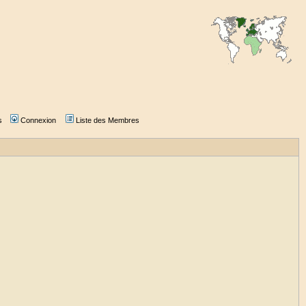
s
Connexion
Liste des Membres