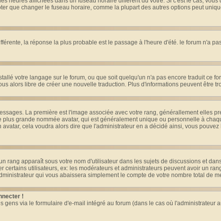
es heures affichées dans un fuseau horaire différent du votre. Si c'est le cas, vous
oter que changer le fuseau horaire, comme la plupart des autres options peut uniquem
différente, la réponse la plus probable est le passage à l'heure d'été. le forum n'a p
nstallé votre langage sur le forum, ou que soit quelqu'un n'a pas encore traduit ce 
vous alors libre de créer une nouvelle traduction. Plus d'informations peuvent être t
s messages. La première est l'image associée avec votre rang, générallement elles 
ge plus grande nommée avatar, qui est généralement unique ou personnelle à chaque ut
n avatar, cela voudra alors dire que l'administrateur en a décidé ainsi, vous pouve
un rang apparaît sous votre nom d'utilisateur dans les sujets de discussions et dans v
ertains utilisateurs, ex: les modérateurs et administrateurs peuvent avoir un rang 
dministrateur qui vous abaissera simplement le compte de votre nombre total de 
nnecter !
ens via le formulaire d'e-mail intégré au forum (dans le cas où l'administrateur aurai