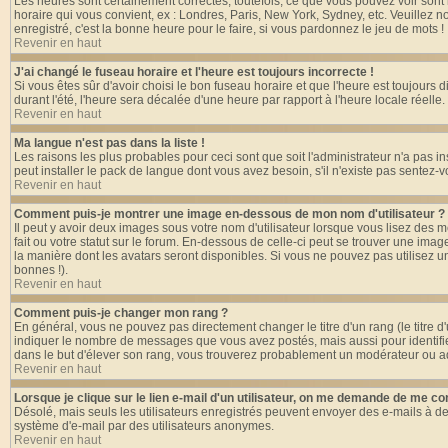
Les heures sont certainement correctes, toutefois, ce que vous pouvez voir sont l
horaire qui vous convient, ex : Londres, Paris, New York, Sydney, etc. Veuillez n
enregistré, c'est la bonne heure pour le faire, si vous pardonnez le jeu de mots !
Revenir en haut
J'ai changé le fuseau horaire et l'heure est toujours incorrecte !
Si vous êtes sûr d'avoir choisi le bon fuseau horaire et que l'heure est toujours 
durant l'été, l'heure sera décalée d'une heure par rapport à l'heure locale réelle.
Revenir en haut
Ma langue n'est pas dans la liste !
Les raisons les plus probables pour ceci sont que soit l'administrateur n'a pas i
peut installer le pack de langue dont vous avez besoin, s'il n'existe pas sentez-
Revenir en haut
Comment puis-je montrer une image en-dessous de mon nom d'utilisateur ?
Il peut y avoir deux images sous votre nom d'utilisateur lorsque vous lisez de
fait ou votre statut sur le forum. En-dessous de celle-ci peut se trouver une ima
la manière dont les avatars seront disponibles. Si vous ne pouvez pas utilisez u
bonnes !).
Revenir en haut
Comment puis-je changer mon rang ?
En général, vous ne pouvez pas directement changer le titre d'un rang (le titre d'
indiquer le nombre de messages que vous avez postés, mais aussi pour identifier c
dans le but d'élever son rang, vous trouverez probablement un modérateur ou a
Revenir en haut
Lorsque je clique sur le lien e-mail d'un utilisateur, on me demande de me co
Désolé, mais seuls les utilisateurs enregistrés peuvent envoyer des e-mails à des g
système d'e-mail par des utilisateurs anonymes.
Revenir en haut