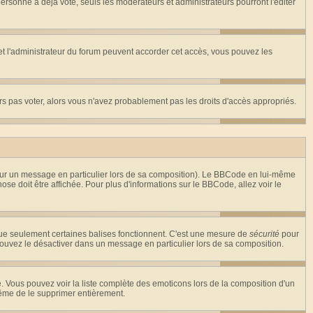
rsonne a déjà voté, seuls les modérateurs et administrateurs pourront l'éditer
r et l'administrateur du forum peuvent accorder cet accès, vous pouvez les
urs pas voter, alors vous n'avez probablement pas les droits d'accès appropriés.
 sur un message en particulier lors de sa composition). Le BBCode en lui-même
hose doit être affichée. Pour plus d'informations sur le BBCode, allez voir le
 que seulement certaines balises fonctionnent. C'est une mesure de
sécurité
pour
 pouvez le désactiver dans un message en particulier lors de sa composition.
ste. Vous pouvez voir la liste complète des emoticons lors de la composition d'un
même de le supprimer entièrement.