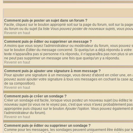
Comment puis-je poster un sujet dans un forum ?
Facile, cliquez sur le bouton approprié soit sur la page du forum, soit sur la pa
du forum ou du sujet (la liste
Vous pouvez poster de nouveaux sujets, vous pouve
Revenir en haut
Comment puis-je éditer ou supprimer un message ?
A moins que vous soyez l'administrateur ou modérateur du forum, vous pouvez s
sur le bouton
Editer
du message concerné. Si quelqu'un a déjà répondu à votre me
texte n'apparaîtra pas si personne n'a répondu, il n'apparaîtra pas non plus si u
ne peut pas supprimer un message une fois que quelqu'un y a répondu.
Revenir en haut
Comment puis-je ajouter une signature à mon message ?
Pour ajouter une signature à un message, vous devez d'abord en créer une, en a
pouvez aussi ajouter votre signature à tous vos messages en cochant la case app
de sa composition).
Revenir en haut
Comment puis-je créer un sondage ?
Créer un sondage est facile, lorsque vous postez un nouveau sujet (ou éditez le
nouveau sujet
(si vous ne le voyez pas, c'est que vous n'avez probablement pas 
appropriée puis cliquez sur le bouton
Ajouter l'option
. Vous pouvez également défi
l'administrateur du forum).
Revenir en haut
Comment puis-je éditer ou supprimer un sondage ?
Comme pour les messages, les sondages peuvent uniquement être édités par le pos