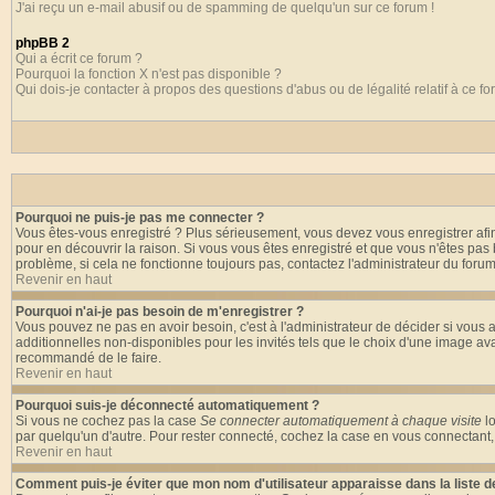
J'ai reçu un e-mail abusif ou de spamming de quelqu'un sur ce forum !
phpBB 2
Qui a écrit ce forum ?
Pourquoi la fonction X n'est pas disponible ?
Qui dois-je contacter à propos des questions d'abus ou de légalité relatif à ce f
Pourquoi ne puis-je pas me connecter ?
Vous êtes-vous enregistré ? Plus sérieusement, vous devez vous enregistrer afin
pour en découvrir la raison. Si vous vous êtes enregistré et que vous n'êtes pas 
problème, si cela ne fonctionne toujours pas, contactez l'administrateur du forum,
Revenir en haut
Pourquoi n'ai-je pas besoin de m'enregistrer ?
Vous pouvez ne pas en avoir besoin, c'est à l'administrateur de décider si vous
additionnelles non-disponibles pour les invités tels que le choix d'une image avat
recommandé de le faire.
Revenir en haut
Pourquoi suis-je déconnecté automatiquement ?
Si vous ne cochez pas la case
Se connecter automatiquement à chaque visite
lo
par quelqu'un d'autre. Pour rester connecté, cochez la case en vous connectant, 
Revenir en haut
Comment puis-je éviter que mon nom d'utilisateur apparaisse dans la liste des