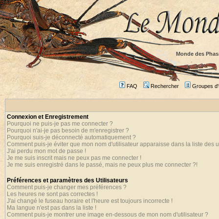
Monde des Phas
FAQ
Rechercher
Groupes d'u
Connexion et Enregistrement
Pourquoi ne puis-je pas me connecter ?
Pourquoi n'ai-je pas besoin de m'enregistrer ?
Pourquoi suis-je déconnecté automatiquement ?
Comment puis-je éviter que mon nom d'utilisateur apparaisse dans la liste des ut
J'ai perdu mon mot de passe !
Je me suis inscrit mais ne peux pas me connecter !
Je me suis enregistré dans le passé, mais ne peux plus me connecter ?!
Préférences et paramètres des Utilisateurs
Comment puis-je changer mes préférences ?
Les heures ne sont pas correctes !
J'ai changé le fuseau horaire et l'heure est toujours incorrecte !
Ma langue n'est pas dans la liste !
Comment puis-je montrer une image en-dessous de mon nom d'utilisateur ?