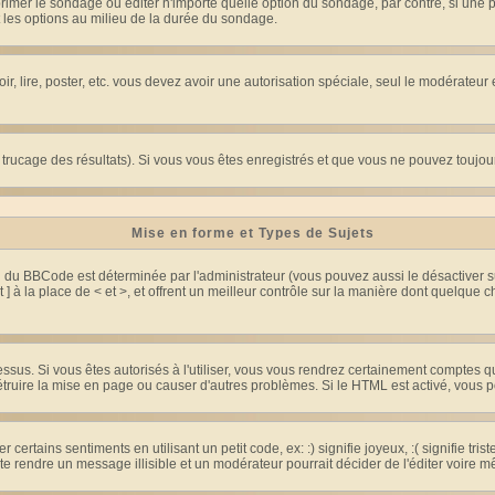
imer le sondage ou éditer n'importe quelle option du sondage, par contre, si une pe
 les options au milieu de la durée du sondage.
oir, lire, poster, etc. vous devez avoir une autorisation spéciale, seul le modérateu
e trucage des résultats). Si vous vous êtes enregistrés et que vous ne pouvez toujo
Mise en forme et Types de Sujets
on du BBCode est déterminée par l'administrateur (vous pouvez aussi le désactiver
] à la place de < et >, et offrent un meilleur contrôle sur la manière dont quelque c
dessus. Si vous êtes autorisés à l'utiliser, vous vous rendrez certainement comptes
détruire la mise en page ou causer d'autres problèmes. Si le HTML est activé, vous
ertains sentiments en utilisant un petit code, ex: :) signifie joyeux, :( signifie tri
te rendre un message illisible et un modérateur pourrait décider de l'éditer voire 