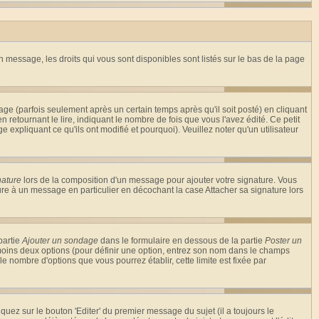
n message, les droits qui vous sont disponibles sont listés sur le bas de la page
 (parfois seulement après un certain temps après qu'il soit posté) en cliquant
tournant le lire, indiquant le nombre de fois que vous l'avez édité. Ce petit
expliquant ce qu'ils ont modifié et pourquoi). Veuillez noter qu'un utilisateur
nature
lors de la composition d'un message pour ajouter votre signature. Vous
re à un message en particulier en décochant la case Attacher sa signature lors
partie
Ajouter un sondage
dans le formulaire en dessous de la partie
Poster un
 moins deux options (pour définir une option, entrez son nom dans le champs
le nombre d'options que vous pourrez établir, cette limite est fixée par
ez sur le bouton 'Editer' du premier message du sujet (il a toujours le