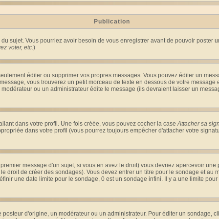
Publication
ge du sujet. Vous pourriez avoir besoin de vous enregistrer avant de pouvoir poster u
z voter, etc.
)
eulement éditer ou supprimer vos propres messages. Vous pouvez éditer un message
ssage, vous trouverez un petit morceau de texte en dessous de votre message en re
n modérateur ou un administrateur édite le message (ils devraient laisser un message 
llant dans votre profil. Une fois créée, vous pouvez cocher la case
Attacher sa sig
ropriée dans votre profil (vous pourrez toujours empêcher d'attacher votre signatu
 premier message d'un sujet, si vous en avez le droit) vous devriez apercevoir une 
le droit de créer des sondages). Vous devez entrer un titre pour le sondage et au
nir une date limite pour le sondage, 0 est un sondage infini. Il y a une limite pour 
teur d'origine, un modérateur ou un administrateur. Pour éditer un sondage, cliqu