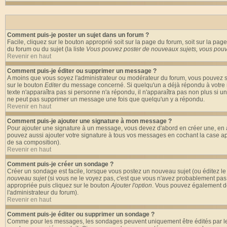
Comment puis-je poster un sujet dans un forum ?
Facile, cliquez sur le bouton approprié soit sur la page du forum, soit sur la pa
du forum ou du sujet (la liste
Vous pouvez poster de nouveaux sujets, vous pouve
Revenir en haut
Comment puis-je éditer ou supprimer un message ?
A moins que vous soyez l'administrateur ou modérateur du forum, vous pouvez s
sur le bouton
Editer
du message concerné. Si quelqu'un a déjà répondu à votre me
texte n'apparaîtra pas si personne n'a répondu, il n'apparaîtra pas non plus si u
ne peut pas supprimer un message une fois que quelqu'un y a répondu.
Revenir en haut
Comment puis-je ajouter une signature à mon message ?
Pour ajouter une signature à un message, vous devez d'abord en créer une, en a
pouvez aussi ajouter votre signature à tous vos messages en cochant la case app
de sa composition).
Revenir en haut
Comment puis-je créer un sondage ?
Créer un sondage est facile, lorsque vous postez un nouveau sujet (ou éditez le
nouveau sujet
(si vous ne le voyez pas, c'est que vous n'avez probablement pas 
appropriée puis cliquez sur le bouton
Ajouter l'option
. Vous pouvez également défi
l'administrateur du forum).
Revenir en haut
Comment puis-je éditer ou supprimer un sondage ?
Comme pour les messages, les sondages peuvent uniquement être édités par le pos