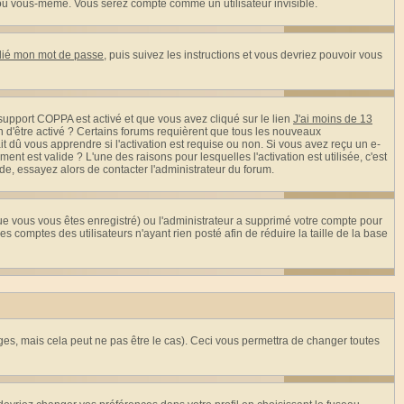
ou vous-même. Vous serez compté comme un utilisateur invisible.
blié mon mot de passe
, puis suivez les instructions et vous devriez pouvoir vous
e support COPPA est activé et que vous avez cliqué sur le lien
J'ai moins de 13
n d'être activé ? Certains forums requièrent que tous les nouveaux
 dû vous apprendre si l'activation est requise ou non. Si vous avez reçu un e-
ment est valide ? L'une des raisons pour lesquelles l'activation est utilisée, c'est
e, essayez alors de contacter l'administrateur du forum.
que vous vous êtes enregistré) ou l'administrateur a supprimé votre compte pour
 comptes des utilisateurs n'ayant rien posté afin de réduire la taille de la base
s, mais cela peut ne pas être le cas). Ceci vous permettra de changer toutes