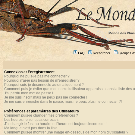
Monde des Phas
FAQ
Rechercher
Groupes d'u
Connexion et Enregistrement
Pourquoi ne puis-je pas me connecter ?
Pourquoi n'ai-je pas besoin de m'enregistrer ?
Pourquoi suis-je déconnecté automatiquement ?
Comment puis-je éviter que mon nom d'utilisateur apparaisse dans la liste des ut
J'ai perdu mon mot de passe !
Je me suis inscrit mais ne peux pas me connecter !
Je me suis enregistré dans le passé, mais ne peux plus me connecter ?!
Préférences et paramètres des Utilisateurs
Comment puis-je changer mes préférences ?
Les heures ne sont pas correctes !
J'ai changé le fuseau horaire et l'heure est toujours incorrecte !
Ma langue n'est pas dans la liste !
Comment puis-je montrer une image en-dessous de mon nom d'utilisateur ?