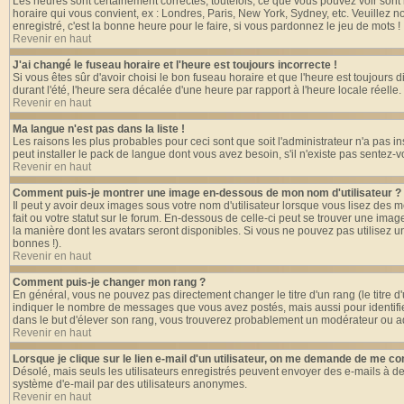
Les heures sont certainement correctes, toutefois, ce que vous pouvez voir sont l
horaire qui vous convient, ex : Londres, Paris, New York, Sydney, etc. Veuillez n
enregistré, c'est la bonne heure pour le faire, si vous pardonnez le jeu de mots !
Revenir en haut
J'ai changé le fuseau horaire et l'heure est toujours incorrecte !
Si vous êtes sûr d'avoir choisi le bon fuseau horaire et que l'heure est toujours 
durant l'été, l'heure sera décalée d'une heure par rapport à l'heure locale réelle.
Revenir en haut
Ma langue n'est pas dans la liste !
Les raisons les plus probables pour ceci sont que soit l'administrateur n'a pas i
peut installer le pack de langue dont vous avez besoin, s'il n'existe pas sentez-
Revenir en haut
Comment puis-je montrer une image en-dessous de mon nom d'utilisateur ?
Il peut y avoir deux images sous votre nom d'utilisateur lorsque vous lisez de
fait ou votre statut sur le forum. En-dessous de celle-ci peut se trouver une ima
la manière dont les avatars seront disponibles. Si vous ne pouvez pas utilisez u
bonnes !).
Revenir en haut
Comment puis-je changer mon rang ?
En général, vous ne pouvez pas directement changer le titre d'un rang (le titre d'
indiquer le nombre de messages que vous avez postés, mais aussi pour identifier c
dans le but d'élever son rang, vous trouverez probablement un modérateur ou a
Revenir en haut
Lorsque je clique sur le lien e-mail d'un utilisateur, on me demande de me co
Désolé, mais seuls les utilisateurs enregistrés peuvent envoyer des e-mails à des g
système d'e-mail par des utilisateurs anonymes.
Revenir en haut