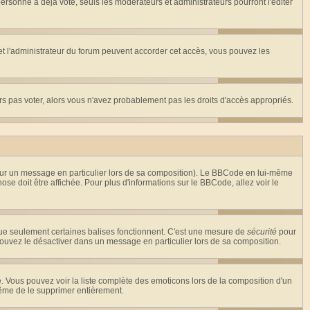
rsonne a déjà voté, seuls les modérateurs et administrateurs pourront l'éditer
r et l'administrateur du forum peuvent accorder cet accès, vous pouvez les
urs pas voter, alors vous n'avez probablement pas les droits d'accès appropriés.
 sur un message en particulier lors de sa composition). Le BBCode en lui-même
hose doit être affichée. Pour plus d'informations sur le BBCode, allez voir le
 que seulement certaines balises fonctionnent. C'est une mesure de
sécurité
pour
 pouvez le désactiver dans un message en particulier lors de sa composition.
ste. Vous pouvez voir la liste complète des emoticons lors de la composition d'un
même de le supprimer entièrement.