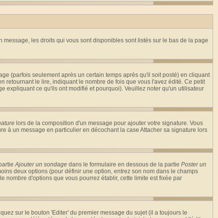
n message, les droits qui vous sont disponibles sont listés sur le bas de la page
 (parfois seulement après un certain temps après qu'il soit posté) en cliquant
tournant le lire, indiquant le nombre de fois que vous l'avez édité. Ce petit
expliquant ce qu'ils ont modifié et pourquoi). Veuillez noter qu'un utilisateur
nature
lors de la composition d'un message pour ajouter votre signature. Vous
re à un message en particulier en décochant la case Attacher sa signature lors
partie
Ajouter un sondage
dans le formulaire en dessous de la partie
Poster un
 moins deux options (pour définir une option, entrez son nom dans le champs
le nombre d'options que vous pourrez établir, cette limite est fixée par
ez sur le bouton 'Editer' du premier message du sujet (il a toujours le