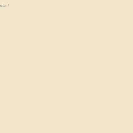
cter !