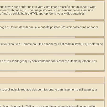
Vous devez donc créer un lien vers votre image stockée sur un serveur web
serveur web public), ni une image stockée sur un serveur nécessitant une
e [img] ou soit la balise HTML appropriée (si vous y êtes autorisés).
page du forum dans lequel elle ont été postées. Pouvoir poster une annonce
que vous pouvez. Comme pour les annonces, c'est l'administrateur qui détermine
illés et les sondages qui y sont contenus sont cessent automatiquement. Les
, ceci inclut le réglage des permissions, le bannissement d'utilisateurs, la
Ils ont le pouvoir d'éditer ou de supprimer les messages et de verrouiller,