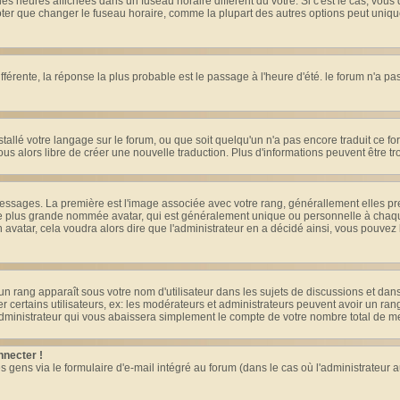
es heures affichées dans un fuseau horaire différent du votre. Si c'est le cas, vous
oter que changer le fuseau horaire, comme la plupart des autres options peut uniquem
différente, la réponse la plus probable est le passage à l'heure d'été. le forum n'a p
nstallé votre langage sur le forum, ou que soit quelqu'un n'a pas encore traduit ce 
vous alors libre de créer une nouvelle traduction. Plus d'informations peuvent être t
s messages. La première est l'image associée avec votre rang, générallement elles 
ge plus grande nommée avatar, qui est généralement unique ou personnelle à chaque ut
n avatar, cela voudra alors dire que l'administrateur en a décidé ainsi, vous pouve
un rang apparaît sous votre nom d'utilisateur dans les sujets de discussions et dans v
ertains utilisateurs, ex: les modérateurs et administrateurs peuvent avoir un rang 
dministrateur qui vous abaissera simplement le compte de votre nombre total de 
nnecter !
ens via le formulaire d'e-mail intégré au forum (dans le cas où l'administrateur aurai