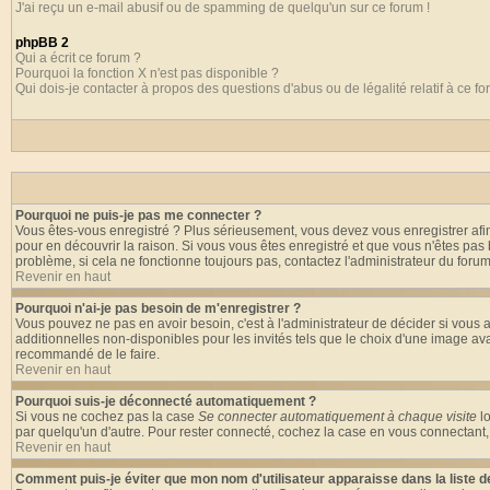
J'ai reçu un e-mail abusif ou de spamming de quelqu'un sur ce forum !
phpBB 2
Qui a écrit ce forum ?
Pourquoi la fonction X n'est pas disponible ?
Qui dois-je contacter à propos des questions d'abus ou de légalité relatif à ce f
Pourquoi ne puis-je pas me connecter ?
Vous êtes-vous enregistré ? Plus sérieusement, vous devez vous enregistrer afin
pour en découvrir la raison. Si vous vous êtes enregistré et que vous n'êtes pas 
problème, si cela ne fonctionne toujours pas, contactez l'administrateur du forum,
Revenir en haut
Pourquoi n'ai-je pas besoin de m'enregistrer ?
Vous pouvez ne pas en avoir besoin, c'est à l'administrateur de décider si vous
additionnelles non-disponibles pour les invités tels que le choix d'une image avat
recommandé de le faire.
Revenir en haut
Pourquoi suis-je déconnecté automatiquement ?
Si vous ne cochez pas la case
Se connecter automatiquement à chaque visite
lo
par quelqu'un d'autre. Pour rester connecté, cochez la case en vous connectant, 
Revenir en haut
Comment puis-je éviter que mon nom d'utilisateur apparaisse dans la liste des