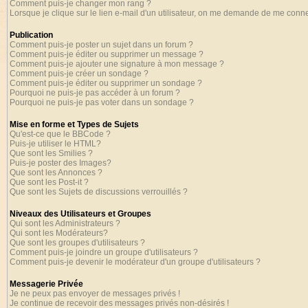
Comment puis-je changer mon rang ?
Lorsque je clique sur le lien e-mail d'un utilisateur, on me demande de me conne
Publication
Comment puis-je poster un sujet dans un forum ?
Comment puis-je éditer ou supprimer un message ?
Comment puis-je ajouter une signature à mon message ?
Comment puis-je créer un sondage ?
Comment puis-je éditer ou supprimer un sondage ?
Pourquoi ne puis-je pas accéder à un forum ?
Pourquoi ne puis-je pas voter dans un sondage ?
Mise en forme et Types de Sujets
Qu'est-ce que le BBCode ?
Puis-je utiliser le HTML?
Que sont les Smilies ?
Puis-je poster des Images?
Que sont les Annonces ?
Que sont les Post-it ?
Que sont les Sujets de discussions verrouillés ?
Niveaux des Utilisateurs et Groupes
Qui sont les Administrateurs ?
Qui sont les Modérateurs?
Que sont les groupes d'utilisateurs ?
Comment puis-je joindre un groupe d'utilisateurs ?
Comment puis-je devenir le modérateur d'un groupe d'utilisateurs ?
Messagerie Privée
Je ne peux pas envoyer de messages privés !
Je continue de recevoir des messages privés non-désirés !