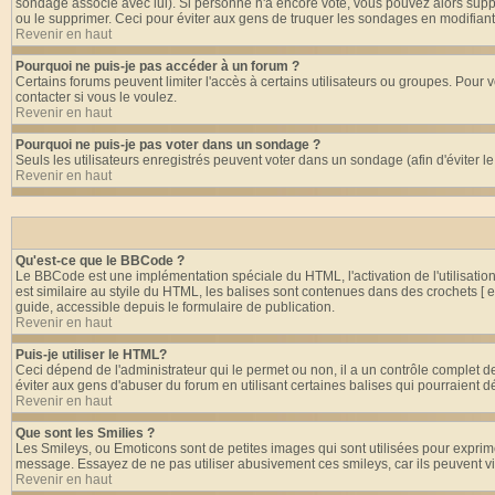
sondage associé avec lui). Si personne n'a encore voté, vous pouvez alors suppr
ou le supprimer. Ceci pour éviter aux gens de truquer les sondages en modifiant
Revenir en haut
Pourquoi ne puis-je pas accéder à un forum ?
Certains forums peuvent limiter l'accès à certains utilisateurs ou groupes. Pour v
contacter si vous le voulez.
Revenir en haut
Pourquoi ne puis-je pas voter dans un sondage ?
Seuls les utilisateurs enregistrés peuvent voter dans un sondage (afin d'éviter l
Revenir en haut
Qu'est-ce que le BBCode ?
Le BBCode est une implémentation spéciale du HTML, l'activation de l'utilisati
est similaire au styile du HTML, les balises sont contenues dans des crochets [ et 
guide, accessible depuis le formulaire de publication.
Revenir en haut
Puis-je utiliser le HTML?
Ceci dépend de l'administrateur qui le permet ou non, il a un contrôle complet 
éviter aux gens d'abuser du forum en utilisant certaines balises qui pourraient 
Revenir en haut
Que sont les Smilies ?
Les Smileys, ou Emoticons sont de petites images qui sont utilisées pour exprimer c
message. Essayez de ne pas utiliser abusivement ces smileys, car ils peuvent vi
Revenir en haut