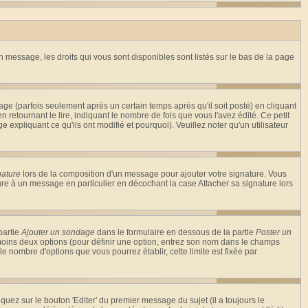
n message, les droits qui vous sont disponibles sont listés sur le bas de la page
 (parfois seulement après un certain temps après qu'il soit posté) en cliquant
tournant le lire, indiquant le nombre de fois que vous l'avez édité. Ce petit
expliquant ce qu'ils ont modifié et pourquoi). Veuillez noter qu'un utilisateur
nature
lors de la composition d'un message pour ajouter votre signature. Vous
re à un message en particulier en décochant la case Attacher sa signature lors
partie
Ajouter un sondage
dans le formulaire en dessous de la partie
Poster un
 moins deux options (pour définir une option, entrez son nom dans le champs
le nombre d'options que vous pourrez établir, cette limite est fixée par
ez sur le bouton 'Editer' du premier message du sujet (il a toujours le