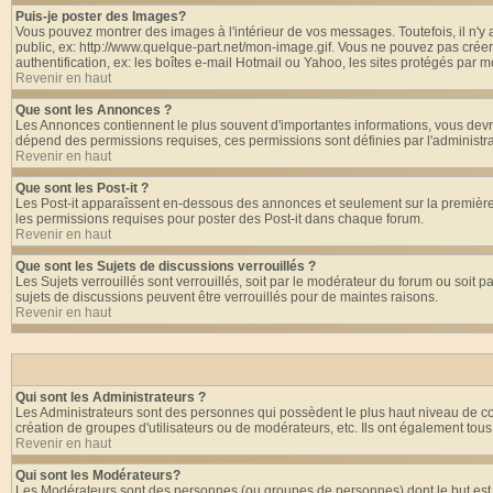
Puis-je poster des Images?
Vous pouvez montrer des images à l'intérieur de vos messages. Toutefois, il n'
public, ex: http://www.quelque-part.net/mon-image.gif. Vous ne pouvez pas créer
authentification, ex: les boîtes e-mail Hotmail ou Yahoo, les sites protégés par m
Revenir en haut
Que sont les Annonces ?
Les Annonces contiennent le plus souvent d'importantes informations, vous dev
dépend des permissions requises, ces permissions sont définies par l'administra
Revenir en haut
Que sont les Post-it ?
Les Post-it apparaîssent en-dessous des annonces et seulement sur la première 
les permissions requises pour poster des Post-it dans chaque forum.
Revenir en haut
Que sont les Sujets de discussions verrouillés ?
Les Sujets verrouillés sont verrouillés, soit par le modérateur du forum ou soit
sujets de discussions peuvent être verrouillés pour de maintes raisons.
Revenir en haut
Qui sont les Administrateurs ?
Les Administrateurs sont des personnes qui possèdent le plus haut niveau de cont
création de groupes d'utilisateurs ou de modérateurs, etc. Ils ont également tou
Revenir en haut
Qui sont les Modérateurs?
Les Modérateurs sont des personnes (ou groupes de personnes) dont le but est de 