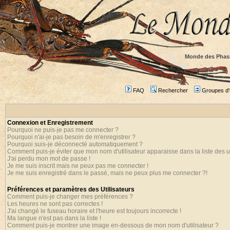
Monde des Phas
FAQ
Rechercher
Groupes d'u
Connexion et Enregistrement
Pourquoi ne puis-je pas me connecter ?
Pourquoi n'ai-je pas besoin de m'enregistrer ?
Pourquoi suis-je déconnecté automatiquement ?
Comment puis-je éviter que mon nom d'utilisateur apparaisse dans la liste des ut
J'ai perdu mon mot de passe !
Je me suis inscrit mais ne peux pas me connecter !
Je me suis enregistré dans le passé, mais ne peux plus me connecter ?!
Préférences et paramètres des Utilisateurs
Comment puis-je changer mes préférences ?
Les heures ne sont pas correctes !
J'ai changé le fuseau horaire et l'heure est toujours incorrecte !
Ma langue n'est pas dans la liste !
Comment puis-je montrer une image en-dessous de mon nom d'utilisateur ?