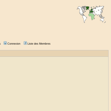
s
Connexion
Liste des Membres