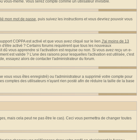
ou vous-même. Vous serez compté comme un utilisateur invisible.
blié mon mot de passe
, puis suivez les instructions et vous devriez pouvoir vous
e support COPPA est activé et que vous avez cliqué sur le lien
J'ai moins de 13
n d'être activé ? Certains forums requièrent que tous les nouveaux
 dû vous apprendre si l'activation est requise ou non. Si vous avez reçu un e-
ment est valide ? L'une des raisons pour lesquelles l'activation est utilisée, c'est
e, essayez alors de contacter l'administrateur du forum.
que vous vous êtes enregistré) ou l'administrateur a supprimé votre compte pour
 comptes des utilisateurs n'ayant rien posté afin de réduire la taille de la base
s, mais cela peut ne pas être le cas). Ceci vous permettra de changer toutes