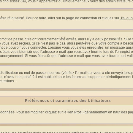
us choisissez
Oui
, vous n'apparaîtrez qu'uniquement aux yeux des administrateurs 
tre réinitialisé. Pour ce faire, aller sur la page de connexion et cliquez sur
J'ai ou
mot de passe. S'ils ont correctement été entrés, alors il y a deux possibilités. Si l
 vous avez reçues. Si ce n'est pas le cas, alors peut-être que votre compte a besoi
ant de pouvoir vous connecter. Lorsque vous vous êtes enregistré, un message aurait
ors êtes-vous bien sûr que l'adresse e-mail que vous avez fournie lors de l'enregistre
 anonymement. Si vous êtes sûr que l'adresse e-mail que vous avez fournie est valid
utilisateur ou mot de passe incorrect (vérifiez l'e-mail qui vous a été envoyé lors
s n'avez rien posté ? Il est habituel pour les forums de supprimer périodiquement les
cussions.
Préférences et paramètres des Utilisateurs
données. Pour les modifier, cliquez sur le lien
Profil
(généralement en haut des page