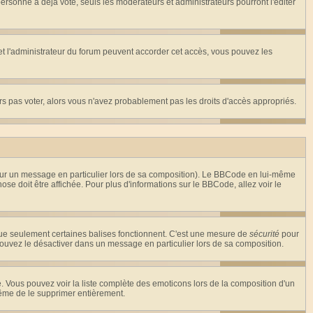
rsonne a déjà voté, seuls les modérateurs et administrateurs pourront l'éditer
r et l'administrateur du forum peuvent accorder cet accès, vous pouvez les
urs pas voter, alors vous n'avez probablement pas les droits d'accès appropriés.
 sur un message en particulier lors de sa composition). Le BBCode en lui-même
hose doit être affichée. Pour plus d'informations sur le BBCode, allez voir le
 que seulement certaines balises fonctionnent. C'est une mesure de
sécurité
pour
 pouvez le désactiver dans un message en particulier lors de sa composition.
ste. Vous pouvez voir la liste complète des emoticons lors de la composition d'un
même de le supprimer entièrement.