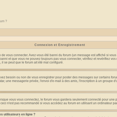
orum ?
Connexion et Enregistrement
 de vous connecter. Avez-vous été banni du forum (un message est affiché si vous l'
banni et que vous ne pouvez toujours pas vous connecter, vérifiez et revérifiez vos 
 il se peut que le forum ait été mal configuré.
 avez besoin ou non de vous enregistrer pour poster des messages sur certains foru
ar, une messagerie privée, l'envoi d'e-mail à des amis, l'inscription à un groupe d'
rsque vous vous connectez, le forum vous gardera seulement connecté pour une pér
ceci n'est pas recommandé si vous accédez au forum en utilisant un ordinateur parta
 utilisateurs en ligne ?