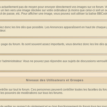
y a actuellement pas de moyen pour envoyer directement vos images sur ce forum. 
 un lien vers une image stockée sur votre ordinateur (à moins que celui-ci soit un 
ot de passe, etc. Pour afficher une image, vous pouvez soit utiliser la balise BBCod
riez donc les lire dès que possible. Les Annonces apparaîssent en haut de chaque 
teur.
page du forum. Ils sont souvent assez importants, vous devriez donc les lire dès 
 par l'administrateur. Vous ne pouvez pas répondre aux sujets de discussions verrou
Niveaux des Utilisateurs et Groupes
rôle sur tout le forum. Ces personnes peuvent contrôler toutes les facettes du forum
s les pouvoirs de modérations sur tous les forums.
veiller au respect du règlement et au bon fonctionnement du forum tous les jours. 