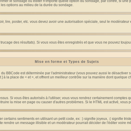
imer le sondage ou éditer n'importe quelle option du sondage, par contre, si une pe
 les options au milieu de la durée du sondage.
oir, lire, poster, etc. vous devez avoir une autorisation spéciale, seul le modérateu
e trucage des résultats). Si vous vous êtes enregistrés et que vous ne pouvez toujo
Mise en forme et Types de Sujets
on du BBCode est déterminée par l'administrateur (vous pouvez aussi le désactiver
] à la place de < et >, et offrent un meilleur contrôle sur la manière dont quelque c
dessus. Si vous êtes autorisés à l'utiliser, vous vous rendrez certainement comptes
détruire la mise en page ou causer d'autres problèmes. Si le HTML est activé, vous
ertains sentiments en utilisant un petit code, ex: :) signifie joyeux, :( signifie tri
te rendre un message illisible et un modérateur pourrait décider de l'éditer voire 