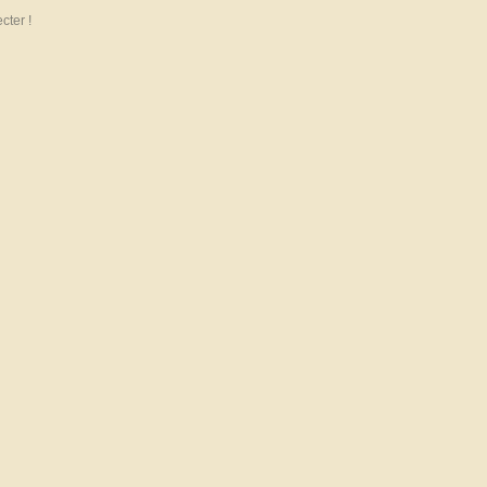
cter !