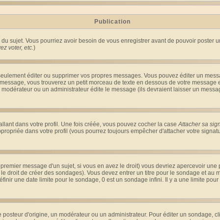
Publication
ge du sujet. Vous pourriez avoir besoin de vous enregistrer avant de pouvoir poster u
z voter, etc.
)
eulement éditer ou supprimer vos propres messages. Vous pouvez éditer un message
ssage, vous trouverez un petit morceau de texte en dessous de votre message en re
n modérateur ou un administrateur édite le message (ils devraient laisser un message 
llant dans votre profil. Une fois créée, vous pouvez cocher la case
Attacher sa sig
ropriée dans votre profil (vous pourrez toujours empêcher d'attacher votre signatu
 premier message d'un sujet, si vous en avez le droit) vous devriez apercevoir une 
le droit de créer des sondages). Vous devez entrer un titre pour le sondage et au
nir une date limite pour le sondage, 0 est un sondage infini. Il y a une limite pour 
teur d'origine, un modérateur ou un administrateur. Pour éditer un sondage, cliqu