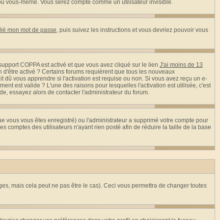
ou vous-même. Vous serez compté comme un utilisateur invisible.
blié mon mot de passe
, puis suivez les instructions et vous devriez pouvoir vous
e support COPPA est activé et que vous avez cliqué sur le lien
J'ai moins de 13
n d'être activé ? Certains forums requièrent que tous les nouveaux
 dû vous apprendre si l'activation est requise ou non. Si vous avez reçu un e-
ment est valide ? L'une des raisons pour lesquelles l'activation est utilisée, c'est
e, essayez alors de contacter l'administrateur du forum.
que vous vous êtes enregistré) ou l'administrateur a supprimé votre compte pour
 comptes des utilisateurs n'ayant rien posté afin de réduire la taille de la base
s, mais cela peut ne pas être le cas). Ceci vous permettra de changer toutes