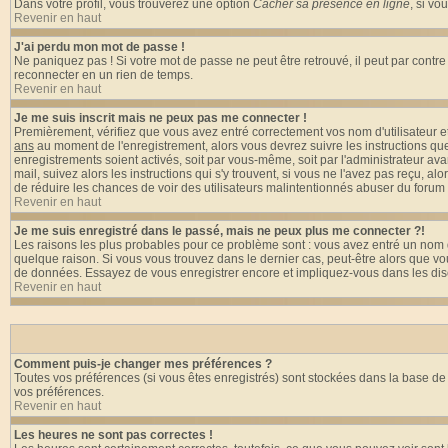
Dans votre profil, vous trouverez une option
Cacher sa présence en ligne
, si vo
Revenir en haut
J'ai perdu mon mot de passe !
Ne paniquez pas ! Si votre mot de passe ne peut être retrouvé, il peut par contre ê
reconnecter en un rien de temps.
Revenir en haut
Je me suis inscrit mais ne peux pas me connecter !
Premièrement, vérifiez que vous avez entré correctement vos nom d'utilisateur et 
ans
au moment de l'enregistrement, alors vous devrez suivre les instructions que
enregistrements soient activés, soit par vous-même, soit par l'administrateur av
mail, suivez alors les instructions qui s'y trouvent, si vous ne l'avez pas reçu, al
de réduire les chances de voir des utilisateurs malintentionnés abuser du forum
Revenir en haut
Je me suis enregistré dans le passé, mais ne peux plus me connecter ?!
Les raisons les plus probables pour ce problème sont : vous avez entré un nom d'
quelque raison. Si vous vous trouvez dans le dernier cas, peut-être alors que vou
de données. Essayez de vous enregistrer encore et impliquez-vous dans les dis
Revenir en haut
Comment puis-je changer mes préférences ?
Toutes vos préférences (si vous êtes enregistrés) sont stockées dans la base de 
vos préférences.
Revenir en haut
Les heures ne sont pas correctes !