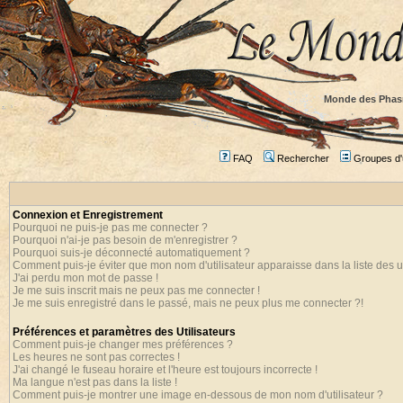
Monde des Phas
FAQ
Rechercher
Groupes d'u
Connexion et Enregistrement
Pourquoi ne puis-je pas me connecter ?
Pourquoi n'ai-je pas besoin de m'enregistrer ?
Pourquoi suis-je déconnecté automatiquement ?
Comment puis-je éviter que mon nom d'utilisateur apparaisse dans la liste des ut
J'ai perdu mon mot de passe !
Je me suis inscrit mais ne peux pas me connecter !
Je me suis enregistré dans le passé, mais ne peux plus me connecter ?!
Préférences et paramètres des Utilisateurs
Comment puis-je changer mes préférences ?
Les heures ne sont pas correctes !
J'ai changé le fuseau horaire et l'heure est toujours incorrecte !
Ma langue n'est pas dans la liste !
Comment puis-je montrer une image en-dessous de mon nom d'utilisateur ?