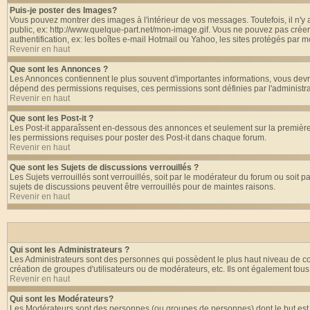
Puis-je poster des Images?
Vous pouvez montrer des images à l'intérieur de vos messages. Toutefois, il n'
public, ex: http://www.quelque-part.net/mon-image.gif. Vous ne pouvez pas créer
authentification, ex: les boîtes e-mail Hotmail ou Yahoo, les sites protégés par m
Revenir en haut
Que sont les Annonces ?
Les Annonces contiennent le plus souvent d'importantes informations, vous dev
dépend des permissions requises, ces permissions sont définies par l'administra
Revenir en haut
Que sont les Post-it ?
Les Post-it apparaîssent en-dessous des annonces et seulement sur la première 
les permissions requises pour poster des Post-it dans chaque forum.
Revenir en haut
Que sont les Sujets de discussions verrouillés ?
Les Sujets verrouillés sont verrouillés, soit par le modérateur du forum ou soit
sujets de discussions peuvent être verrouillés pour de maintes raisons.
Revenir en haut
Qui sont les Administrateurs ?
Les Administrateurs sont des personnes qui possèdent le plus haut niveau de cont
création de groupes d'utilisateurs ou de modérateurs, etc. Ils ont également tou
Revenir en haut
Qui sont les Modérateurs?
Les Modérateurs sont des personnes (ou groupes de personnes) dont le but est de 