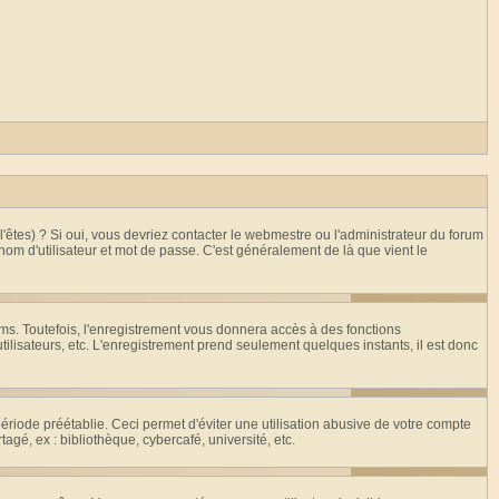
êtes) ? Si oui, vous devriez contacter le webmestre ou l'administrateur du forum
nom d'utilisateur et mot de passe. C'est généralement de là que vient le
ms. Toutefois, l'enregistrement vous donnera accès à des fonctions
utilisateurs, etc. L'enregistrement prend seulement quelques instants, il est donc
iode préétablie. Ceci permet d'éviter une utilisation abusive de votre compte
gé, ex : bibliothèque, cybercafé, université, etc.