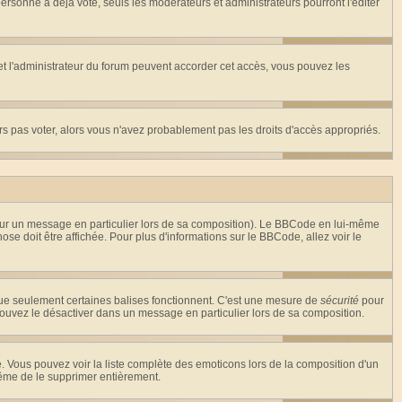
rsonne a déjà voté, seuls les modérateurs et administrateurs pourront l'éditer
r et l'administrateur du forum peuvent accorder cet accès, vous pouvez les
urs pas voter, alors vous n'avez probablement pas les droits d'accès appropriés.
 sur un message en particulier lors de sa composition). Le BBCode en lui-même
hose doit être affichée. Pour plus d'informations sur le BBCode, allez voir le
 que seulement certaines balises fonctionnent. C'est une mesure de
sécurité
pour
 pouvez le désactiver dans un message en particulier lors de sa composition.
ste. Vous pouvez voir la liste complète des emoticons lors de la composition d'un
même de le supprimer entièrement.