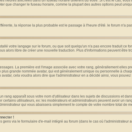
es heures affichées dans un fuseau horaire différent du votre. Si c'est le cas, vous
oter que changer le fuseau horaire, comme la plupart des autres options peut uniquem
différente, la réponse la plus probable est le passage à l'heure d'été. le forum n'a p
nstallé votre langage sur le forum, ou que soit quelqu'un n'a pas encore traduit ce 
vous alors libre de créer une nouvelle traduction. Plus d'informations peuvent être t
s messages. La première est l'image associée avec votre rang, générallement elles 
ge plus grande nommée avatar, qui est généralement unique ou personnelle à chaque ut
n avatar, cela voudra alors dire que l'administrateur en a décidé ainsi, vous pouve
un rang apparaît sous votre nom d'utilisateur dans les sujets de discussions et dans v
ertains utilisateurs, ex: les modérateurs et administrateurs peuvent avoir un rang 
dministrateur qui vous abaissera simplement le compte de votre nombre total de 
nnecter !
ens via le formulaire d'e-mail intégré au forum (dans le cas où l'administrateur aurai