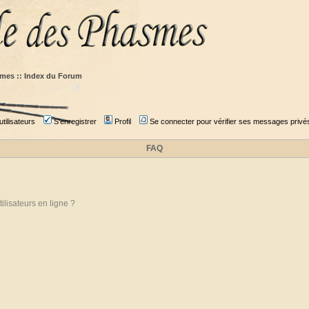
mes :: Index du Forum
tilisateurs
S'enregistrer
Profil
Se connecter pour vérifier ses messages privé
FAQ
ilisateurs en ligne ?