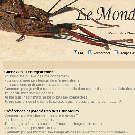
Monde des Phas
FAQ
Rechercher
Groupes d'u
Connexion et Enregistrement
Pourquoi ne puis-je pas me connecter ?
Pourquoi n'ai-je pas besoin de m'enregistrer ?
Pourquoi suis-je déconnecté automatiquement ?
Comment puis-je éviter que mon nom d'utilisateur apparaisse dans la liste des ut
J'ai perdu mon mot de passe !
Je me suis inscrit mais ne peux pas me connecter !
Je me suis enregistré dans le passé, mais ne peux plus me connecter ?!
Préférences et paramètres des Utilisateurs
Comment puis-je changer mes préférences ?
Les heures ne sont pas correctes !
J'ai changé le fuseau horaire et l'heure est toujours incorrecte !
Ma langue n'est pas dans la liste !
Comment puis-je montrer une image en-dessous de mon nom d'utilisateur ?