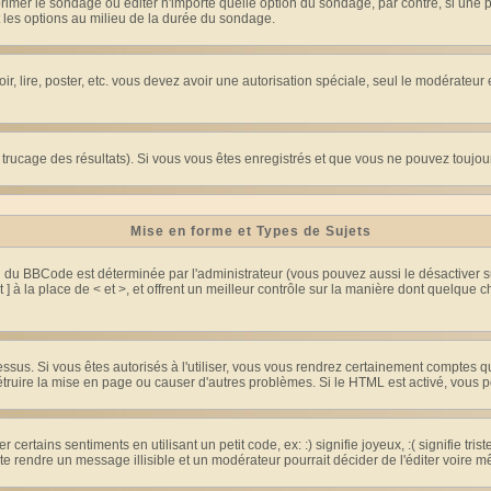
imer le sondage ou éditer n'importe quelle option du sondage, par contre, si une pe
 les options au milieu de la durée du sondage.
oir, lire, poster, etc. vous devez avoir une autorisation spéciale, seul le modérateu
e trucage des résultats). Si vous vous êtes enregistrés et que vous ne pouvez toujo
Mise en forme et Types de Sujets
on du BBCode est déterminée par l'administrateur (vous pouvez aussi le désactiver
] à la place de < et >, et offrent un meilleur contrôle sur la manière dont quelque c
dessus. Si vous êtes autorisés à l'utiliser, vous vous rendrez certainement comptes
détruire la mise en page ou causer d'autres problèmes. Si le HTML est activé, vous
ertains sentiments en utilisant un petit code, ex: :) signifie joyeux, :( signifie tri
te rendre un message illisible et un modérateur pourrait décider de l'éditer voire 