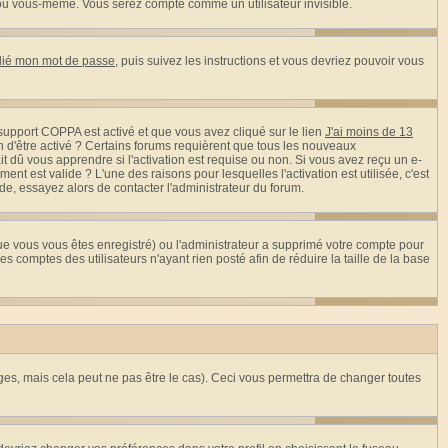
ou vous-même. Vous serez compté comme un utilisateur invisible.
blié mon mot de passe
, puis suivez les instructions et vous devriez pouvoir vous
e support COPPA est activé et que vous avez cliqué sur le lien
J'ai moins de 13
n d'être activé ? Certains forums requièrent que tous les nouveaux
 dû vous apprendre si l'activation est requise ou non. Si vous avez reçu un e-
ment est valide ? L'une des raisons pour lesquelles l'activation est utilisée, c'est
e, essayez alors de contacter l'administrateur du forum.
que vous vous êtes enregistré) ou l'administrateur a supprimé votre compte pour
 comptes des utilisateurs n'ayant rien posté afin de réduire la taille de la base
s, mais cela peut ne pas être le cas). Ceci vous permettra de changer toutes