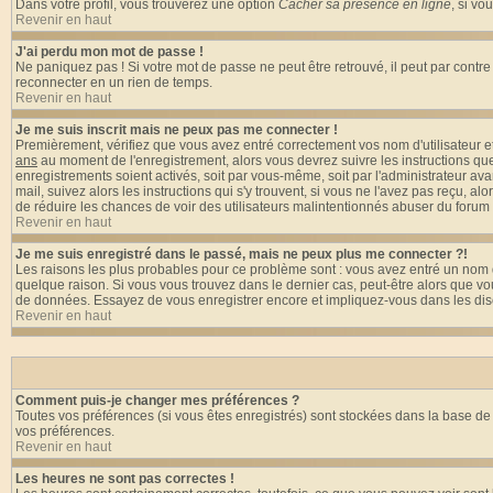
Dans votre profil, vous trouverez une option
Cacher sa présence en ligne
, si vo
Revenir en haut
J'ai perdu mon mot de passe !
Ne paniquez pas ! Si votre mot de passe ne peut être retrouvé, il peut par contre ê
reconnecter en un rien de temps.
Revenir en haut
Je me suis inscrit mais ne peux pas me connecter !
Premièrement, vérifiez que vous avez entré correctement vos nom d'utilisateur et 
ans
au moment de l'enregistrement, alors vous devrez suivre les instructions que
enregistrements soient activés, soit par vous-même, soit par l'administrateur av
mail, suivez alors les instructions qui s'y trouvent, si vous ne l'avez pas reçu, al
de réduire les chances de voir des utilisateurs malintentionnés abuser du forum
Revenir en haut
Je me suis enregistré dans le passé, mais ne peux plus me connecter ?!
Les raisons les plus probables pour ce problème sont : vous avez entré un nom d'
quelque raison. Si vous vous trouvez dans le dernier cas, peut-être alors que vou
de données. Essayez de vous enregistrer encore et impliquez-vous dans les dis
Revenir en haut
Comment puis-je changer mes préférences ?
Toutes vos préférences (si vous êtes enregistrés) sont stockées dans la base de 
vos préférences.
Revenir en haut
Les heures ne sont pas correctes !