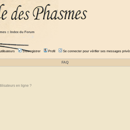
mes :: Index du Forum
tilisateurs
S'enregistrer
Profil
Se connecter pour vérifier ses messages privé
FAQ
ilisateurs en ligne ?