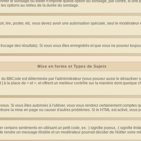
imer le sondage ou éditer n'importe quelle option du sondage, par contre, si une pe
 les options au milieu de la durée du sondage.
oir, lire, poster, etc. vous devez avoir une autorisation spéciale, seul le modérateu
e trucage des résultats). Si vous vous êtes enregistrés et que vous ne pouvez toujo
Mise en forme et Types de Sujets
on du BBCode est déterminée par l'administrateur (vous pouvez aussi le désactiver
] à la place de < et >, et offrent un meilleur contrôle sur la manière dont quelque c
dessus. Si vous êtes autorisés à l'utiliser, vous vous rendrez certainement comptes
détruire la mise en page ou causer d'autres problèmes. Si le HTML est activé, vous
ertains sentiments en utilisant un petit code, ex: :) signifie joyeux, :( signifie tri
te rendre un message illisible et un modérateur pourrait décider de l'éditer voire 