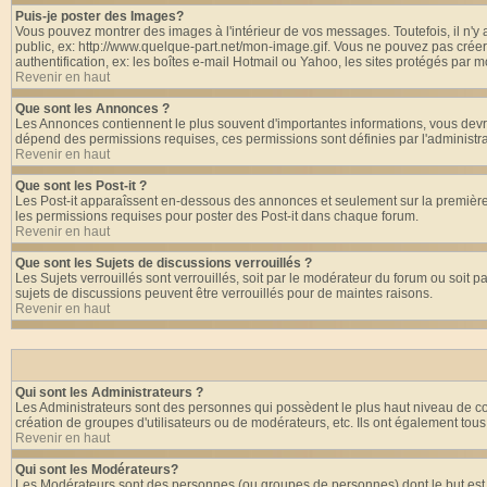
Puis-je poster des Images?
Vous pouvez montrer des images à l'intérieur de vos messages. Toutefois, il n'
public, ex: http://www.quelque-part.net/mon-image.gif. Vous ne pouvez pas créer
authentification, ex: les boîtes e-mail Hotmail ou Yahoo, les sites protégés par m
Revenir en haut
Que sont les Annonces ?
Les Annonces contiennent le plus souvent d'importantes informations, vous dev
dépend des permissions requises, ces permissions sont définies par l'administra
Revenir en haut
Que sont les Post-it ?
Les Post-it apparaîssent en-dessous des annonces et seulement sur la première 
les permissions requises pour poster des Post-it dans chaque forum.
Revenir en haut
Que sont les Sujets de discussions verrouillés ?
Les Sujets verrouillés sont verrouillés, soit par le modérateur du forum ou soit
sujets de discussions peuvent être verrouillés pour de maintes raisons.
Revenir en haut
Qui sont les Administrateurs ?
Les Administrateurs sont des personnes qui possèdent le plus haut niveau de cont
création de groupes d'utilisateurs ou de modérateurs, etc. Ils ont également tou
Revenir en haut
Qui sont les Modérateurs?
Les Modérateurs sont des personnes (ou groupes de personnes) dont le but est de 