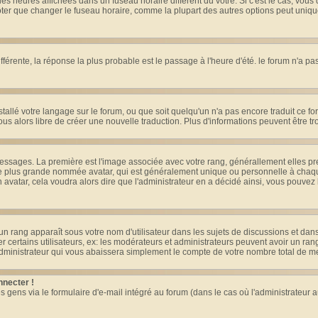
es heures affichées dans un fuseau horaire différent du votre. Si c'est le cas, vous
oter que changer le fuseau horaire, comme la plupart des autres options peut uniquem
différente, la réponse la plus probable est le passage à l'heure d'été. le forum n'a p
nstallé votre langage sur le forum, ou que soit quelqu'un n'a pas encore traduit ce 
vous alors libre de créer une nouvelle traduction. Plus d'informations peuvent être t
s messages. La première est l'image associée avec votre rang, générallement elles 
ge plus grande nommée avatar, qui est généralement unique ou personnelle à chaque ut
n avatar, cela voudra alors dire que l'administrateur en a décidé ainsi, vous pouve
un rang apparaît sous votre nom d'utilisateur dans les sujets de discussions et dans v
ertains utilisateurs, ex: les modérateurs et administrateurs peuvent avoir un rang 
dministrateur qui vous abaissera simplement le compte de votre nombre total de 
nnecter !
ens via le formulaire d'e-mail intégré au forum (dans le cas où l'administrateur aurai