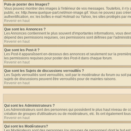
Puis-je poster des Images?
Vous pouvez montrer des images à l'intérieur de vos messages. Toutefois, il n'
public, ex: http://www.quelque-part.net/mon-image.gif. Vous ne pouvez pas créer
authentification, ex: les boîtes e-mail Hotmail ou Yahoo, les sites protégés par m
Revenir en haut
Que sont les Annonces ?
Les Annonces contiennent le plus souvent d'importantes informations, vous dev
dépend des permissions requises, ces permissions sont définies par l'administra
Revenir en haut
Que sont les Post-it ?
Les Post-it apparaîssent en-dessous des annonces et seulement sur la première 
les permissions requises pour poster des Post-it dans chaque forum.
Revenir en haut
Que sont les Sujets de discussions verrouillés ?
Les Sujets verrouillés sont verrouillés, soit par le modérateur du forum ou soit
sujets de discussions peuvent être verrouillés pour de maintes raisons.
Revenir en haut
Qui sont les Administrateurs ?
Les Administrateurs sont des personnes qui possèdent le plus haut niveau de cont
création de groupes d'utilisateurs ou de modérateurs, etc. Ils ont également tou
Revenir en haut
Qui sont les Modérateurs?
Les Modérateurs sont des personnes (ou groupes de personnes) dont le but est de 