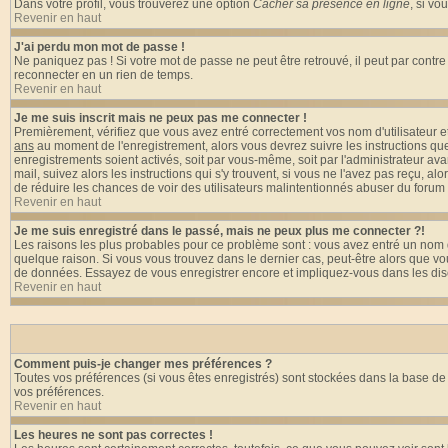
Dans votre profil, vous trouverez une option
Cacher sa présence en ligne
, si vo
Revenir en haut
J'ai perdu mon mot de passe !
Ne paniquez pas ! Si votre mot de passe ne peut être retrouvé, il peut par contre ê
reconnecter en un rien de temps.
Revenir en haut
Je me suis inscrit mais ne peux pas me connecter !
Premièrement, vérifiez que vous avez entré correctement vos nom d'utilisateur et 
ans
au moment de l'enregistrement, alors vous devrez suivre les instructions que
enregistrements soient activés, soit par vous-même, soit par l'administrateur av
mail, suivez alors les instructions qui s'y trouvent, si vous ne l'avez pas reçu, al
de réduire les chances de voir des utilisateurs malintentionnés abuser du forum
Revenir en haut
Je me suis enregistré dans le passé, mais ne peux plus me connecter ?!
Les raisons les plus probables pour ce problème sont : vous avez entré un nom d'
quelque raison. Si vous vous trouvez dans le dernier cas, peut-être alors que vou
de données. Essayez de vous enregistrer encore et impliquez-vous dans les dis
Revenir en haut
Comment puis-je changer mes préférences ?
Toutes vos préférences (si vous êtes enregistrés) sont stockées dans la base de 
vos préférences.
Revenir en haut
Les heures ne sont pas correctes !