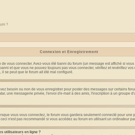
orum ?
Connexion et Enregistrement
 de vous connecter. Avez-vous été banni du forum (un message est affiché si vous l'
banni et que vous ne pouvez toujours pas vous connecter, vérifiez et revérifiez vos 
 il se peut que le forum ait été mal configuré.
 avez besoin ou non de vous enregistrer pour poster des messages sur certains foru
ar, une messagerie privée, l'envoi d'e-mail à des amis, l'inscription à un groupe d'
rsque vous vous connectez, le forum vous gardera seulement connecté pour une pér
ceci n'est pas recommandé si vous accédez au forum en utilisant un ordinateur parta
 utilisateurs en ligne ?