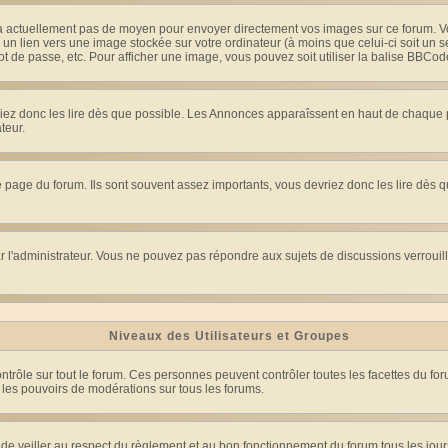
y a actuellement pas de moyen pour envoyer directement vos images sur ce forum. 
 un lien vers une image stockée sur votre ordinateur (à moins que celui-ci soit un 
ot de passe, etc. Pour afficher une image, vous pouvez soit utiliser la balise BBCod
riez donc les lire dès que possible. Les Annonces apparaîssent en haut de chaque 
teur.
page du forum. Ils sont souvent assez importants, vous devriez donc les lire dès 
 par l'administrateur. Vous ne pouvez pas répondre aux sujets de discussions verrou
Niveaux des Utilisateurs et Groupes
rôle sur tout le forum. Ces personnes peuvent contrôler toutes les facettes du forum
s les pouvoirs de modérations sur tous les forums.
veiller au respect du règlement et au bon fonctionnement du forum tous les jours. 