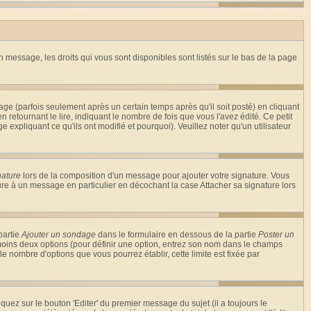
n message, les droits qui vous sont disponibles sont listés sur le bas de la page
 (parfois seulement après un certain temps après qu'il soit posté) en cliquant
tournant le lire, indiquant le nombre de fois que vous l'avez édité. Ce petit
expliquant ce qu'ils ont modifié et pourquoi). Veuillez noter qu'un utilisateur
nature
lors de la composition d'un message pour ajouter votre signature. Vous
re à un message en particulier en décochant la case Attacher sa signature lors
partie
Ajouter un sondage
dans le formulaire en dessous de la partie
Poster un
 moins deux options (pour définir une option, entrez son nom dans le champs
le nombre d'options que vous pourrez établir, cette limite est fixée par
ez sur le bouton 'Editer' du premier message du sujet (il a toujours le