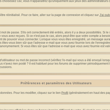
us choisissez
Oui
, vous n'apparaîtrez qu'uniquement aux yeux des administrateurs 
tre réinitialisé. Pour ce faire, aller sur la page de connexion et cliquez sur
J'ai ou
mot de passe. S'ils ont correctement été entrés, alors il y a deux possibilités. Si l
 vous avez reçues. Si ce n'est pas le cas, alors peut-être que votre compte a besoi
ant de pouvoir vous connecter. Lorsque vous vous êtes enregistré, un message aurait
ors êtes-vous bien sûr que l'adresse e-mail que vous avez fournie lors de l'enregistre
 anonymement. Si vous êtes sûr que l'adresse e-mail que vous avez fournie est valid
utilisateur ou mot de passe incorrect (vérifiez l'e-mail qui vous a été envoyé lors
s n'avez rien posté ? Il est habituel pour les forums de supprimer périodiquement les
cussions.
Préférences et paramètres des Utilisateurs
données. Pour les modifier, cliquez sur le lien
Profil
(généralement en haut des page