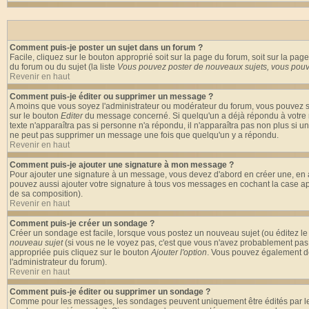
Comment puis-je poster un sujet dans un forum ?
Facile, cliquez sur le bouton approprié soit sur la page du forum, soit sur la pa
du forum ou du sujet (la liste
Vous pouvez poster de nouveaux sujets, vous pouve
Revenir en haut
Comment puis-je éditer ou supprimer un message ?
A moins que vous soyez l'administrateur ou modérateur du forum, vous pouvez s
sur le bouton
Editer
du message concerné. Si quelqu'un a déjà répondu à votre me
texte n'apparaîtra pas si personne n'a répondu, il n'apparaîtra pas non plus si u
ne peut pas supprimer un message une fois que quelqu'un y a répondu.
Revenir en haut
Comment puis-je ajouter une signature à mon message ?
Pour ajouter une signature à un message, vous devez d'abord en créer une, en a
pouvez aussi ajouter votre signature à tous vos messages en cochant la case app
de sa composition).
Revenir en haut
Comment puis-je créer un sondage ?
Créer un sondage est facile, lorsque vous postez un nouveau sujet (ou éditez le
nouveau sujet
(si vous ne le voyez pas, c'est que vous n'avez probablement pas 
appropriée puis cliquez sur le bouton
Ajouter l'option
. Vous pouvez également défi
l'administrateur du forum).
Revenir en haut
Comment puis-je éditer ou supprimer un sondage ?
Comme pour les messages, les sondages peuvent uniquement être édités par le pos