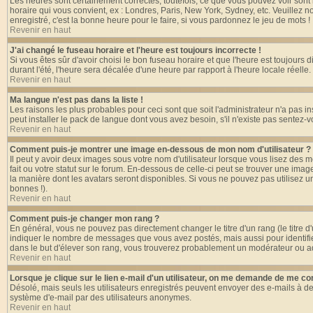
Les heures sont certainement correctes, toutefois, ce que vous pouvez voir sont l
horaire qui vous convient, ex : Londres, Paris, New York, Sydney, etc. Veuillez n
enregistré, c'est la bonne heure pour le faire, si vous pardonnez le jeu de mots !
Revenir en haut
J'ai changé le fuseau horaire et l'heure est toujours incorrecte !
Si vous êtes sûr d'avoir choisi le bon fuseau horaire et que l'heure est toujours 
durant l'été, l'heure sera décalée d'une heure par rapport à l'heure locale réelle.
Revenir en haut
Ma langue n'est pas dans la liste !
Les raisons les plus probables pour ceci sont que soit l'administrateur n'a pas i
peut installer le pack de langue dont vous avez besoin, s'il n'existe pas sentez-
Revenir en haut
Comment puis-je montrer une image en-dessous de mon nom d'utilisateur ?
Il peut y avoir deux images sous votre nom d'utilisateur lorsque vous lisez de
fait ou votre statut sur le forum. En-dessous de celle-ci peut se trouver une ima
la manière dont les avatars seront disponibles. Si vous ne pouvez pas utilisez u
bonnes !).
Revenir en haut
Comment puis-je changer mon rang ?
En général, vous ne pouvez pas directement changer le titre d'un rang (le titre d'
indiquer le nombre de messages que vous avez postés, mais aussi pour identifier c
dans le but d'élever son rang, vous trouverez probablement un modérateur ou a
Revenir en haut
Lorsque je clique sur le lien e-mail d'un utilisateur, on me demande de me co
Désolé, mais seuls les utilisateurs enregistrés peuvent envoyer des e-mails à des g
système d'e-mail par des utilisateurs anonymes.
Revenir en haut