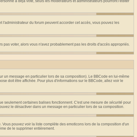
rsonne a déjà voté, seuls les modérateurs et administrateurs pourront l'éditer
r et l'administrateur du forum peuvent accorder cet accès, vous pouvez les
urs pas voter, alors vous n'avez probablement pas les droits d'accès appropriés.
 sur un message en particulier lors de sa composition). Le BBCode en lui-même
hose doit être affichée. Pour plus d'informations sur le BBCode, allez voir le
 que seulement certaines balises fonctionnent. C'est une mesure de
sécurité
pour
 pouvez le désactiver dans un message en particulier lors de sa composition.
ste. Vous pouvez voir la liste complète des emoticons lors de la composition d'un
même de le supprimer entièrement.