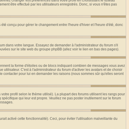
 devriez changer vos préférences dans votre profil en choisissant le fuseau
ent être effectué par les utilisateurs enregistrés. Donc, si vous n'êtes pas
as été conçu pour gérer le changement entre l'heure d'hiver et l'heure d'été, donc
forum dans votre langue. Essayez de demander à l'administrateur du forum s'il
rouvées sur le site web du groupe phpBB (allez voir le lien en bas des pages).
prennent la forme d'étoiles ou de blocs indiquant combien de messages vous avez
ilisateur. C'est à l'administrateur du forum d'activer les avatars et de choisir
z le contacter pour lui en demander les raisons (nous sommes sûr qu'elles seront
otre profil selon le thème utilisé). La plupart des forums utilisent les rangs pour
spécifique qui leur est propre. Veuillez ne pas poster inutilement sur le forum
messages.
t activé cette fonctionnalité). Ceci, pour éviter l'utilisation malveillante du