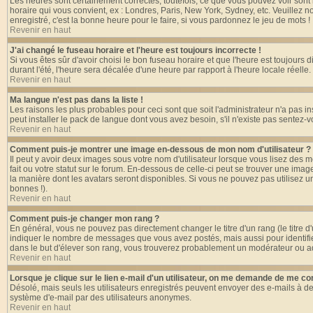
Les heures sont certainement correctes, toutefois, ce que vous pouvez voir sont l
horaire qui vous convient, ex : Londres, Paris, New York, Sydney, etc. Veuillez n
enregistré, c'est la bonne heure pour le faire, si vous pardonnez le jeu de mots !
Revenir en haut
J'ai changé le fuseau horaire et l'heure est toujours incorrecte !
Si vous êtes sûr d'avoir choisi le bon fuseau horaire et que l'heure est toujours 
durant l'été, l'heure sera décalée d'une heure par rapport à l'heure locale réelle.
Revenir en haut
Ma langue n'est pas dans la liste !
Les raisons les plus probables pour ceci sont que soit l'administrateur n'a pas i
peut installer le pack de langue dont vous avez besoin, s'il n'existe pas sentez-
Revenir en haut
Comment puis-je montrer une image en-dessous de mon nom d'utilisateur ?
Il peut y avoir deux images sous votre nom d'utilisateur lorsque vous lisez de
fait ou votre statut sur le forum. En-dessous de celle-ci peut se trouver une ima
la manière dont les avatars seront disponibles. Si vous ne pouvez pas utilisez u
bonnes !).
Revenir en haut
Comment puis-je changer mon rang ?
En général, vous ne pouvez pas directement changer le titre d'un rang (le titre d'
indiquer le nombre de messages que vous avez postés, mais aussi pour identifier c
dans le but d'élever son rang, vous trouverez probablement un modérateur ou a
Revenir en haut
Lorsque je clique sur le lien e-mail d'un utilisateur, on me demande de me co
Désolé, mais seuls les utilisateurs enregistrés peuvent envoyer des e-mails à des g
système d'e-mail par des utilisateurs anonymes.
Revenir en haut