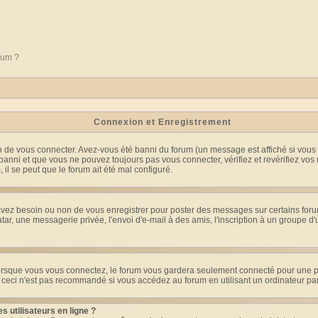
orum ?
Connexion et Enregistrement
 de vous connecter. Avez-vous été banni du forum (un message est affiché si vous l'
banni et que vous ne pouvez toujours pas vous connecter, vérifiez et revérifiez vos 
 il se peut que le forum ait été mal configuré.
 avez besoin ou non de vous enregistrer pour poster des messages sur certains foru
ar, une messagerie privée, l'envoi d'e-mail à des amis, l'inscription à un groupe d'
rsque vous vous connectez, le forum vous gardera seulement connecté pour une pér
ceci n'est pas recommandé si vous accédez au forum en utilisant un ordinateur parta
 utilisateurs en ligne ?