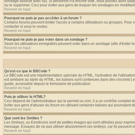
sondage associé avec lui). Si personne n'a encore voté, vous pouvez alors suppr
ou le supprimer. Ceci pour éviter aux gens de truquer les sondages en modifiant
Revenir en haut
Pourquoi ne puis-je pas accéder à un forum ?
Certains forums peuvent limiter l'accès à certains utilisateurs ou groupes. Pour v
contacter si vous le voulez.
Revenir en haut
Pourquoi ne puis-je pas voter dans un sondage ?
Seuls les utilisateurs enregistrés peuvent voter dans un sondage (afin d'éviter l
Revenir en haut
Qu'est-ce que le BBCode ?
Le BBCode est une implémentation spéciale du HTML, l'activation de l'utilisati
est similaire au styile du HTML, les balises sont contenues dans des crochets [ et 
guide, accessible depuis le formulaire de publication.
Revenir en haut
Puis-je utiliser le HTML?
Ceci dépend de l'administrateur qui le permet ou non, il a un contrôle complet 
éviter aux gens d'abuser du forum en utilisant certaines balises qui pourraient 
Revenir en haut
Que sont les Smilies ?
Les Smileys, ou Emoticons sont de petites images qui sont utilisées pour exprimer c
message. Essayez de ne pas utiliser abusivement ces smileys, car ils peuvent vi
Revenir en haut