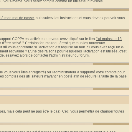
ou vous-même. Vous serez compté comme un utilisateur invisible.
blié mon mot de passe
, puis suivez les instructions et vous devriez pouvoir vous
e support COPPA est activé et que vous avez cliqué sur le lien
J'ai moins de 13
n d'être activé ? Certains forums requièrent que tous les nouveaux
 dû vous apprendre si l'activation est requise ou non. Si vous avez reçu un e-
ment est valide ? L'une des raisons pour lesquelles l'activation est utilisée, c'est
e, essayez alors de contacter l'administrateur du forum.
que vous vous êtes enregistré) ou l'administrateur a supprimé votre compte pour
 comptes des utilisateurs n'ayant rien posté afin de réduire la taille de la base
s, mais cela peut ne pas être le cas). Ceci vous permettra de changer toutes