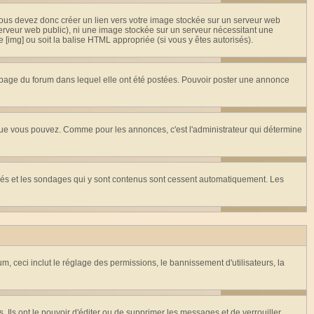
Vous devez donc créer un lien vers votre image stockée sur un serveur web
serveur web public), ni une image stockée sur un serveur nécessitant une
e [img] ou soit la balise HTML appropriée (si vous y êtes autorisés).
page du forum dans lequel elle ont été postées. Pouvoir poster une annonce
que vous pouvez. Comme pour les annonces, c'est l'administrateur qui détermine
illés et les sondages qui y sont contenus sont cessent automatiquement. Les
, ceci inclut le réglage des permissions, le bannissement d'utilisateurs, la
Ils ont le pouvoir d'éditer ou de supprimer les messages et de verrouiller,