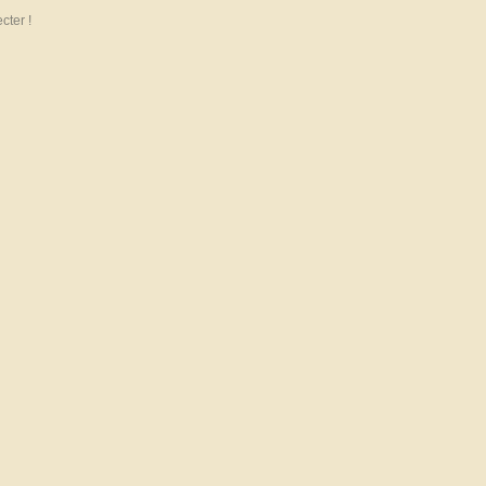
cter !