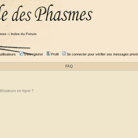
mes :: Index du Forum
tilisateurs
S'enregistrer
Profil
Se connecter pour vérifier ses messages privé
FAQ
ilisateurs en ligne ?