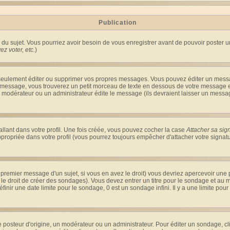
Publication
ge du sujet. Vous pourriez avoir besoin de vous enregistrer avant de pouvoir poster u
z voter, etc.
)
eulement éditer ou supprimer vos propres messages. Vous pouvez éditer un message
ssage, vous trouverez un petit morceau de texte en dessous de votre message en re
n modérateur ou un administrateur édite le message (ils devraient laisser un message 
llant dans votre profil. Une fois créée, vous pouvez cocher la case
Attacher sa sig
ropriée dans votre profil (vous pourrez toujours empêcher d'attacher votre signatu
 premier message d'un sujet, si vous en avez le droit) vous devriez apercevoir une 
le droit de créer des sondages). Vous devez entrer un titre pour le sondage et au
nir une date limite pour le sondage, 0 est un sondage infini. Il y a une limite pour 
teur d'origine, un modérateur ou un administrateur. Pour éditer un sondage, cliqu