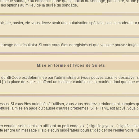
imer le sondage ou éditer n'importe quelle option du sondage, par contre, si une pe
 les options au milieu de la durée du sondage.
oir, lire, poster, etc. vous devez avoir une autorisation spéciale, seul le modérateu
e trucage des résultats). Si vous vous êtes enregistrés et que vous ne pouvez toujo
Mise en forme et Types de Sujets
on du BBCode est déterminée par l'administrateur (vous pouvez aussi le désactiver
] à la place de < et >, et offrent un meilleur contrôle sur la manière dont quelque c
dessus. Si vous êtes autorisés à l'utiliser, vous vous rendrez certainement comptes
détruire la mise en page ou causer d'autres problèmes. Si le HTML est activé, vous
ertains sentiments en utilisant un petit code, ex: :) signifie joyeux, :( signifie tri
te rendre un message illisible et un modérateur pourrait décider de l'éditer voire 