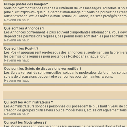
Puis-je poster des Images?
Vous pouvez montrer des images à l'intérieur de vos messages. Toutefois, il n'
public, ex: http://www.quelque-part.net/mon-image.gif. Vous ne pouvez pas créer
authentification, ex: les boîtes e-mail Hotmail ou Yahoo, les sites protégés par m
Revenir en haut
Que sont les Annonces ?
Les Annonces contiennent le plus souvent d'importantes informations, vous dev
dépend des permissions requises, ces permissions sont définies par l'administra
Revenir en haut
Que sont les Post-it ?
Les Post-it apparaîssent en-dessous des annonces et seulement sur la première 
les permissions requises pour poster des Post-it dans chaque forum.
Revenir en haut
Que sont les Sujets de discussions verrouillés ?
Les Sujets verrouillés sont verrouillés, soit par le modérateur du forum ou soit
sujets de discussions peuvent être verrouillés pour de maintes raisons.
Revenir en haut
Qui sont les Administrateurs ?
Les Administrateurs sont des personnes qui possèdent le plus haut niveau de cont
création de groupes d'utilisateurs ou de modérateurs, etc. Ils ont également tou
Revenir en haut
Qui sont les Modérateurs?
Les Modérateurs sont des personnes (ou groupes de personnes) dont le but est de 