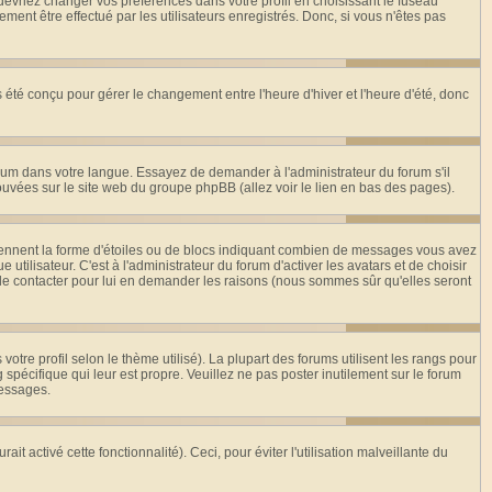
 devriez changer vos préférences dans votre profil en choisissant le fuseau
ent être effectué par les utilisateurs enregistrés. Donc, si vous n'êtes pas
as été conçu pour gérer le changement entre l'heure d'hiver et l'heure d'été, donc
forum dans votre langue. Essayez de demander à l'administrateur du forum s'il
rouvées sur le site web du groupe phpBB (allez voir le lien en bas des pages).
prennent la forme d'étoiles ou de blocs indiquant combien de messages vous avez
ilisateur. C'est à l'administrateur du forum d'activer les avatars et de choisir
z le contacter pour lui en demander les raisons (nous sommes sûr qu'elles seront
otre profil selon le thème utilisé). La plupart des forums utilisent les rangs pour
spécifique qui leur est propre. Veuillez ne pas poster inutilement sur le forum
messages.
t activé cette fonctionnalité). Ceci, pour éviter l'utilisation malveillante du