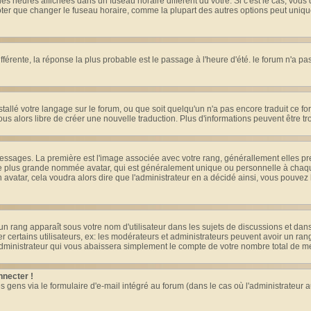
es heures affichées dans un fuseau horaire différent du votre. Si c'est le cas, vous
oter que changer le fuseau horaire, comme la plupart des autres options peut uniquem
différente, la réponse la plus probable est le passage à l'heure d'été. le forum n'a p
nstallé votre langage sur le forum, ou que soit quelqu'un n'a pas encore traduit ce 
vous alors libre de créer une nouvelle traduction. Plus d'informations peuvent être t
s messages. La première est l'image associée avec votre rang, générallement elles 
ge plus grande nommée avatar, qui est généralement unique ou personnelle à chaque ut
n avatar, cela voudra alors dire que l'administrateur en a décidé ainsi, vous pouve
un rang apparaît sous votre nom d'utilisateur dans les sujets de discussions et dans v
ertains utilisateurs, ex: les modérateurs et administrateurs peuvent avoir un rang 
dministrateur qui vous abaissera simplement le compte de votre nombre total de 
nnecter !
ens via le formulaire d'e-mail intégré au forum (dans le cas où l'administrateur aurai