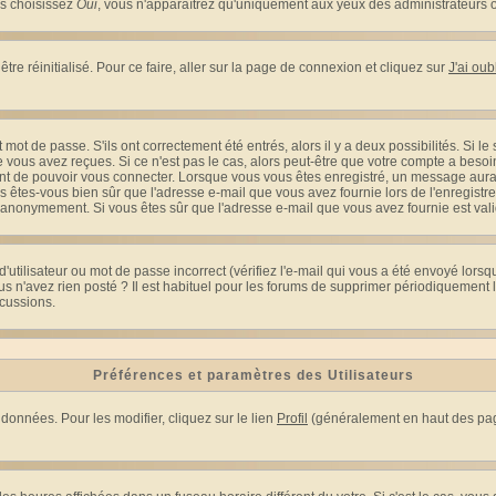
us choisissez
Oui
, vous n'apparaîtrez qu'uniquement aux yeux des administrateurs 
tre réinitialisé. Pour ce faire, aller sur la page de connexion et cliquez sur
J'ai ou
mot de passe. S'ils ont correctement été entrés, alors il y a deux possibilités. Si l
 vous avez reçues. Si ce n'est pas le cas, alors peut-être que votre compte a besoi
ant de pouvoir vous connecter. Lorsque vous vous êtes enregistré, un message aurait
ors êtes-vous bien sûr que l'adresse e-mail que vous avez fournie lors de l'enregistre
 anonymement. Si vous êtes sûr que l'adresse e-mail que vous avez fournie est valid
utilisateur ou mot de passe incorrect (vérifiez l'e-mail qui vous a été envoyé lors
s n'avez rien posté ? Il est habituel pour les forums de supprimer périodiquement les
cussions.
Préférences et paramètres des Utilisateurs
données. Pour les modifier, cliquez sur le lien
Profil
(généralement en haut des page