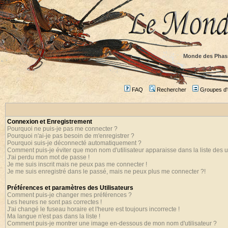
Monde des Phas
FAQ
Rechercher
Groupes d'u
Connexion et Enregistrement
Pourquoi ne puis-je pas me connecter ?
Pourquoi n'ai-je pas besoin de m'enregistrer ?
Pourquoi suis-je déconnecté automatiquement ?
Comment puis-je éviter que mon nom d'utilisateur apparaisse dans la liste des ut
J'ai perdu mon mot de passe !
Je me suis inscrit mais ne peux pas me connecter !
Je me suis enregistré dans le passé, mais ne peux plus me connecter ?!
Préférences et paramètres des Utilisateurs
Comment puis-je changer mes préférences ?
Les heures ne sont pas correctes !
J'ai changé le fuseau horaire et l'heure est toujours incorrecte !
Ma langue n'est pas dans la liste !
Comment puis-je montrer une image en-dessous de mon nom d'utilisateur ?