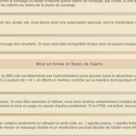
imer le sondage ou éditer n'importe quelle option du sondage, par contre, si une pe
 les options au milieu de la durée du sondage.
oir, lire, poster, etc. vous devez avoir une autorisation spéciale, seul le modérateu
e trucage des résultats). Si vous vous êtes enregistrés et que vous ne pouvez toujo
Mise en forme et Types de Sujets
on du BBCode est déterminée par l'administrateur (vous pouvez aussi le désactiver
] à la place de < et >, et offrent un meilleur contrôle sur la manière dont quelque c
dessus. Si vous êtes autorisés à l'utiliser, vous vous rendrez certainement comptes
détruire la mise en page ou causer d'autres problèmes. Si le HTML est activé, vous
ertains sentiments en utilisant un petit code, ex: :) signifie joyeux, :( signifie tri
te rendre un message illisible et un modérateur pourrait décider de l'éditer voire 