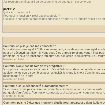
J'ai reçu un e-mail abusif ou de spamming de quelqu'un sur ce forum !
phpBB 2
Qui a écrit ce forum ?
Pourquoi la fonction X n'est pas disponible ?
Qui dois-je contacter à propos des questions d'abus ou de légalité relatif à ce f
Pourquoi ne puis-je pas me connecter ?
Vous êtes-vous enregistré ? Plus sérieusement, vous devez vous enregistrer afin
pour en découvrir la raison. Si vous vous êtes enregistré et que vous n'êtes pas 
problème, si cela ne fonctionne toujours pas, contactez l'administrateur du forum,
Revenir en haut
Pourquoi n'ai-je pas besoin de m'enregistrer ?
Vous pouvez ne pas en avoir besoin, c'est à l'administrateur de décider si vous
additionnelles non-disponibles pour les invités tels que le choix d'une image avat
recommandé de le faire.
Revenir en haut
Pourquoi suis-je déconnecté automatiquement ?
Si vous ne cochez pas la case
Se connecter automatiquement à chaque visite
lo
par quelqu'un d'autre. Pour rester connecté, cochez la case en vous connectant, 
Revenir en haut
Comment puis-je éviter que mon nom d'utilisateur apparaisse dans la liste des