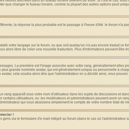
es heures affichées dans un fuseau horaire différent du votre. Si c'est le cas, vous
oter que changer le fuseau horaire, comme la plupart des autres options peut uniquem
différente, la réponse la plus probable est le passage à l'heure d'été. le forum n'a p
nstallé votre langage sur le forum, ou que soit quelqu'un n'a pas encore traduit ce 
vous alors libre de créer une nouvelle traduction. Plus d'informations peuvent être t
s messages. La première est l'image associée avec votre rang, générallement elles 
ge plus grande nommée avatar, qui est généralement unique ou personnelle à chaque ut
n avatar, cela voudra alors dire que l'administrateur en a décidé ainsi, vous pouve
un rang apparaît sous votre nom d'utilisateur dans les sujets de discussions et dans v
ertains utilisateurs, ex: les modérateurs et administrateurs peuvent avoir un rang 
dministrateur qui vous abaissera simplement le compte de votre nombre total de 
nnecter !
ens via le formulaire d'e-mail intégré au forum (dans le cas où l'administrateur aurai