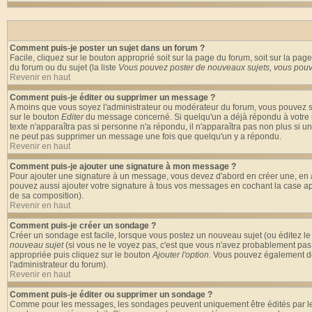
Comment puis-je poster un sujet dans un forum ?
Facile, cliquez sur le bouton approprié soit sur la page du forum, soit sur la pa
du forum ou du sujet (la liste
Vous pouvez poster de nouveaux sujets, vous pouve
Revenir en haut
Comment puis-je éditer ou supprimer un message ?
A moins que vous soyez l'administrateur ou modérateur du forum, vous pouvez s
sur le bouton
Editer
du message concerné. Si quelqu'un a déjà répondu à votre me
texte n'apparaîtra pas si personne n'a répondu, il n'apparaîtra pas non plus si u
ne peut pas supprimer un message une fois que quelqu'un y a répondu.
Revenir en haut
Comment puis-je ajouter une signature à mon message ?
Pour ajouter une signature à un message, vous devez d'abord en créer une, en a
pouvez aussi ajouter votre signature à tous vos messages en cochant la case app
de sa composition).
Revenir en haut
Comment puis-je créer un sondage ?
Créer un sondage est facile, lorsque vous postez un nouveau sujet (ou éditez le
nouveau sujet
(si vous ne le voyez pas, c'est que vous n'avez probablement pas 
appropriée puis cliquez sur le bouton
Ajouter l'option
. Vous pouvez également défi
l'administrateur du forum).
Revenir en haut
Comment puis-je éditer ou supprimer un sondage ?
Comme pour les messages, les sondages peuvent uniquement être édités par le pos