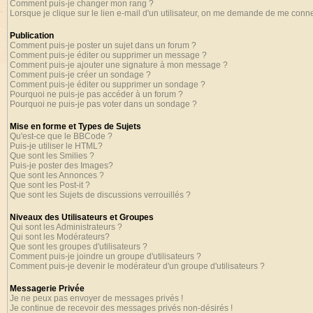
Comment puis-je changer mon rang ?
Lorsque je clique sur le lien e-mail d'un utilisateur, on me demande de me conne
Publication
Comment puis-je poster un sujet dans un forum ?
Comment puis-je éditer ou supprimer un message ?
Comment puis-je ajouter une signature à mon message ?
Comment puis-je créer un sondage ?
Comment puis-je éditer ou supprimer un sondage ?
Pourquoi ne puis-je pas accéder à un forum ?
Pourquoi ne puis-je pas voter dans un sondage ?
Mise en forme et Types de Sujets
Qu'est-ce que le BBCode ?
Puis-je utiliser le HTML?
Que sont les Smilies ?
Puis-je poster des Images?
Que sont les Annonces ?
Que sont les Post-it ?
Que sont les Sujets de discussions verrouillés ?
Niveaux des Utilisateurs et Groupes
Qui sont les Administrateurs ?
Qui sont les Modérateurs?
Que sont les groupes d'utilisateurs ?
Comment puis-je joindre un groupe d'utilisateurs ?
Comment puis-je devenir le modérateur d'un groupe d'utilisateurs ?
Messagerie Privée
Je ne peux pas envoyer de messages privés !
Je continue de recevoir des messages privés non-désirés !