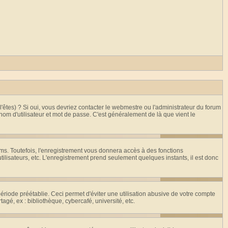
êtes) ? Si oui, vous devriez contacter le webmestre ou l'administrateur du forum
nom d'utilisateur et mot de passe. C'est généralement de là que vient le
ms. Toutefois, l'enregistrement vous donnera accès à des fonctions
utilisateurs, etc. L'enregistrement prend seulement quelques instants, il est donc
iode préétablie. Ceci permet d'éviter une utilisation abusive de votre compte
gé, ex : bibliothèque, cybercafé, université, etc.