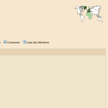
s
Connexion
Liste des Membres