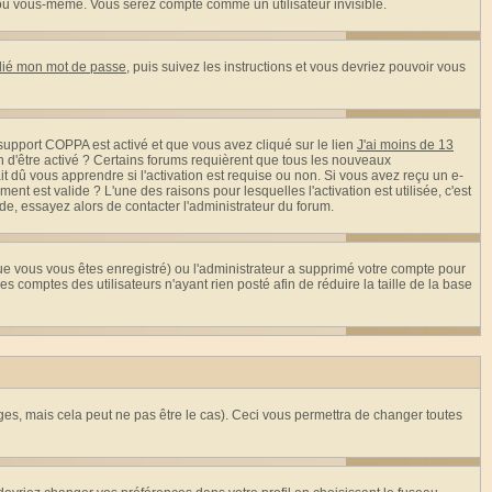
ou vous-même. Vous serez compté comme un utilisateur invisible.
blié mon mot de passe
, puis suivez les instructions et vous devriez pouvoir vous
e support COPPA est activé et que vous avez cliqué sur le lien
J'ai moins de 13
n d'être activé ? Certains forums requièrent que tous les nouveaux
 dû vous apprendre si l'activation est requise ou non. Si vous avez reçu un e-
ment est valide ? L'une des raisons pour lesquelles l'activation est utilisée, c'est
e, essayez alors de contacter l'administrateur du forum.
que vous vous êtes enregistré) ou l'administrateur a supprimé votre compte pour
 comptes des utilisateurs n'ayant rien posté afin de réduire la taille de la base
s, mais cela peut ne pas être le cas). Ceci vous permettra de changer toutes