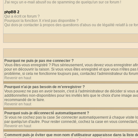
J'ai reçu un e-mail abusif ou de spamming de quelqu'un sur ce forum !
phpBB 2
Qui a écrit ce forum ?
Pourquoi la fonction X n'est pas disponible ?
Qui dois-je contacter à propos des questions d'abus ou de légalité relatif à ce f
Pourquoi ne puis-je pas me connecter ?
Vous êtes-vous enregistré ? Plus sérieusement, vous devez vous enregistrer afin
pour en découvrir la raison. Si vous vous êtes enregistré et que vous n'êtes pas 
problème, si cela ne fonctionne toujours pas, contactez l'administrateur du forum,
Revenir en haut
Pourquoi n'ai-je pas besoin de m'enregistrer ?
Vous pouvez ne pas en avoir besoin, c'est à l'administrateur de décider si vous
additionnelles non-disponibles pour les invités tels que le choix d'une image avat
recommandé de le faire.
Revenir en haut
Pourquoi suis-je déconnecté automatiquement ?
Si vous ne cochez pas la case
Se connecter automatiquement à chaque visite
lo
par quelqu'un d'autre. Pour rester connecté, cochez la case en vous connectant, 
Revenir en haut
Comment puis-je éviter que mon nom d'utilisateur apparaisse dans la liste des