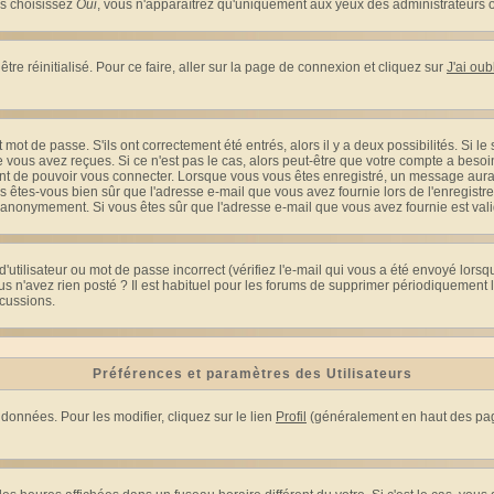
us choisissez
Oui
, vous n'apparaîtrez qu'uniquement aux yeux des administrateurs 
tre réinitialisé. Pour ce faire, aller sur la page de connexion et cliquez sur
J'ai ou
mot de passe. S'ils ont correctement été entrés, alors il y a deux possibilités. Si l
 vous avez reçues. Si ce n'est pas le cas, alors peut-être que votre compte a besoi
ant de pouvoir vous connecter. Lorsque vous vous êtes enregistré, un message aurait
ors êtes-vous bien sûr que l'adresse e-mail que vous avez fournie lors de l'enregistre
 anonymement. Si vous êtes sûr que l'adresse e-mail que vous avez fournie est valid
utilisateur ou mot de passe incorrect (vérifiez l'e-mail qui vous a été envoyé lors
s n'avez rien posté ? Il est habituel pour les forums de supprimer périodiquement les
cussions.
Préférences et paramètres des Utilisateurs
données. Pour les modifier, cliquez sur le lien
Profil
(généralement en haut des page