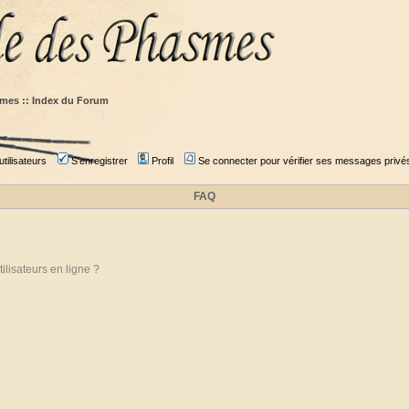
mes :: Index du Forum
tilisateurs
S'enregistrer
Profil
Se connecter pour vérifier ses messages privé
FAQ
ilisateurs en ligne ?