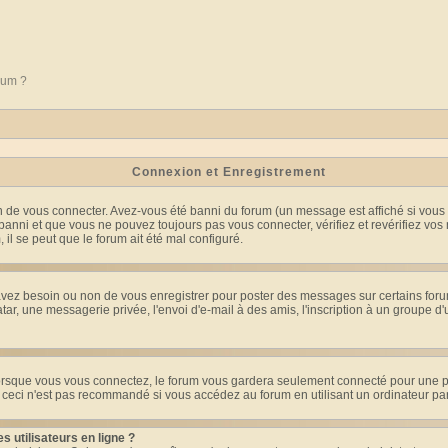
orum ?
Connexion et Enregistrement
 de vous connecter. Avez-vous été banni du forum (un message est affiché si vous l'
banni et que vous ne pouvez toujours pas vous connecter, vérifiez et revérifiez vos 
 il se peut que le forum ait été mal configuré.
 avez besoin ou non de vous enregistrer pour poster des messages sur certains foru
ar, une messagerie privée, l'envoi d'e-mail à des amis, l'inscription à un groupe d'
rsque vous vous connectez, le forum vous gardera seulement connecté pour une pér
ceci n'est pas recommandé si vous accédez au forum en utilisant un ordinateur parta
 utilisateurs en ligne ?