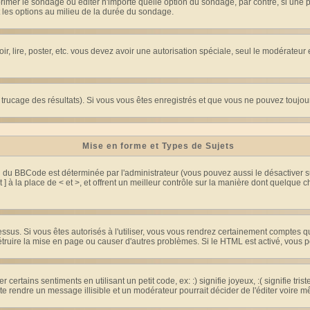
imer le sondage ou éditer n'importe quelle option du sondage, par contre, si une pe
 les options au milieu de la durée du sondage.
oir, lire, poster, etc. vous devez avoir une autorisation spéciale, seul le modérateu
e trucage des résultats). Si vous vous êtes enregistrés et que vous ne pouvez toujo
Mise en forme et Types de Sujets
on du BBCode est déterminée par l'administrateur (vous pouvez aussi le désactiver
] à la place de < et >, et offrent un meilleur contrôle sur la manière dont quelque c
dessus. Si vous êtes autorisés à l'utiliser, vous vous rendrez certainement comptes
détruire la mise en page ou causer d'autres problèmes. Si le HTML est activé, vous
ertains sentiments en utilisant un petit code, ex: :) signifie joyeux, :( signifie tri
te rendre un message illisible et un modérateur pourrait décider de l'éditer voire 