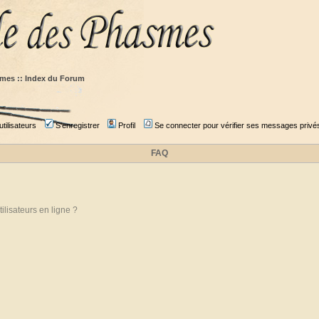
mes :: Index du Forum
tilisateurs
S'enregistrer
Profil
Se connecter pour vérifier ses messages privé
FAQ
ilisateurs en ligne ?