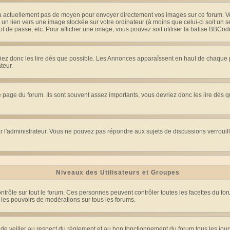
y a actuellement pas de moyen pour envoyer directement vos images sur ce forum. 
 un lien vers une image stockée sur votre ordinateur (à moins que celui-ci soit un 
ot de passe, etc. Pour afficher une image, vous pouvez soit utiliser la balise BBCod
riez donc les lire dès que possible. Les Annonces apparaîssent en haut de chaque 
teur.
page du forum. Ils sont souvent assez importants, vous devriez donc les lire dès 
 par l'administrateur. Vous ne pouvez pas répondre aux sujets de discussions verrou
Niveaux des Utilisateurs et Groupes
rôle sur tout le forum. Ces personnes peuvent contrôler toutes les facettes du forum
s les pouvoirs de modérations sur tous les forums.
veiller au respect du règlement et au bon fonctionnement du forum tous les jours. 