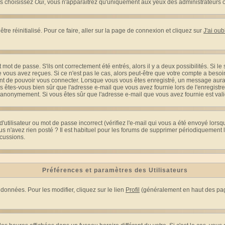
us choisissez
Oui
, vous n'apparaîtrez qu'uniquement aux yeux des administrateurs 
tre réinitialisé. Pour ce faire, aller sur la page de connexion et cliquez sur
J'ai ou
mot de passe. S'ils ont correctement été entrés, alors il y a deux possibilités. Si l
 vous avez reçues. Si ce n'est pas le cas, alors peut-être que votre compte a besoi
ant de pouvoir vous connecter. Lorsque vous vous êtes enregistré, un message aurait
ors êtes-vous bien sûr que l'adresse e-mail que vous avez fournie lors de l'enregistre
 anonymement. Si vous êtes sûr que l'adresse e-mail que vous avez fournie est valid
utilisateur ou mot de passe incorrect (vérifiez l'e-mail qui vous a été envoyé lors
s n'avez rien posté ? Il est habituel pour les forums de supprimer périodiquement les
cussions.
Préférences et paramètres des Utilisateurs
données. Pour les modifier, cliquez sur le lien
Profil
(généralement en haut des page