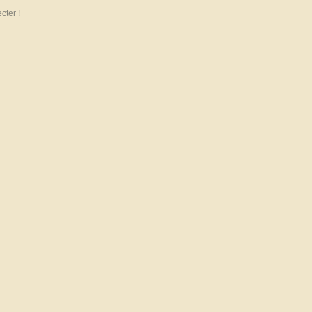
cter !