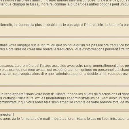
es heures affichées dans un fuseau horaire différent du votre. Si c'est le cas, vous
oter que changer le fuseau horaire, comme la plupart des autres options peut uniquem
différente, la réponse la plus probable est le passage à l'heure d'été. le forum n'a p
nstallé votre langage sur le forum, ou que soit quelqu'un n'a pas encore traduit ce 
vous alors libre de créer une nouvelle traduction. Plus d'informations peuvent être t
s messages. La première est l'image associée avec votre rang, générallement elles 
ge plus grande nommée avatar, qui est généralement unique ou personnelle à chaque ut
n avatar, cela voudra alors dire que l'administrateur en a décidé ainsi, vous pouve
un rang apparaît sous votre nom d'utilisateur dans les sujets de discussions et dans v
ertains utilisateurs, ex: les modérateurs et administrateurs peuvent avoir un rang 
dministrateur qui vous abaissera simplement le compte de votre nombre total de 
nnecter !
ens via le formulaire d'e-mail intégré au forum (dans le cas où l'administrateur aurai