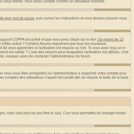
ou vous-même. Vous serez compté comme un utilisateur invisible.
blié mon mot de passe
, puis suivez les instructions et vous devriez pouvoir vous
e support COPPA est activé et que vous avez cliqué sur le lien
J'ai moins de 13
n d'être activé ? Certains forums requièrent que tous les nouveaux
 dû vous apprendre si l'activation est requise ou non. Si vous avez reçu un e-
ment est valide ? L'une des raisons pour lesquelles l'activation est utilisée, c'est
e, essayez alors de contacter l'administrateur du forum.
que vous vous êtes enregistré) ou l'administrateur a supprimé votre compte pour
 comptes des utilisateurs n'ayant rien posté afin de réduire la taille de la base
s, mais cela peut ne pas être le cas). Ceci vous permettra de changer toutes