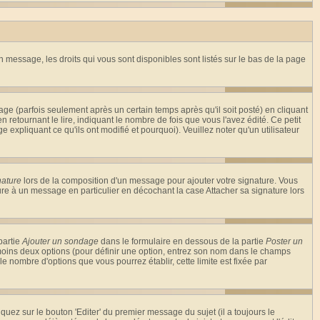
n message, les droits qui vous sont disponibles sont listés sur le bas de la page
 (parfois seulement après un certain temps après qu'il soit posté) en cliquant
tournant le lire, indiquant le nombre de fois que vous l'avez édité. Ce petit
expliquant ce qu'ils ont modifié et pourquoi). Veuillez noter qu'un utilisateur
nature
lors de la composition d'un message pour ajouter votre signature. Vous
re à un message en particulier en décochant la case Attacher sa signature lors
partie
Ajouter un sondage
dans le formulaire en dessous de la partie
Poster un
 moins deux options (pour définir une option, entrez son nom dans le champs
le nombre d'options que vous pourrez établir, cette limite est fixée par
ez sur le bouton 'Editer' du premier message du sujet (il a toujours le