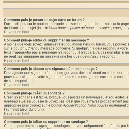
Comment puis-je poster un sujet dans un forum ?
Facile, cliquez sur le bouton approprié soit sur la page du forum, soit sur la pa
du forum ou du sujet (la liste
Vous pouvez poster de nouveaux sujets, vous pouve
Revenir en haut
Comment puis-je éditer ou supprimer un message ?
A moins que vous soyez l'administrateur ou modérateur du forum, vous pouvez s
sur le bouton
Editer
du message concerné. Si quelqu'un a déjà répondu à votre me
texte n'apparaîtra pas si personne n'a répondu, il n'apparaîtra pas non plus si u
ne peut pas supprimer un message une fois que quelqu'un y a répondu.
Revenir en haut
Comment puis-je ajouter une signature à mon message ?
Pour ajouter une signature à un message, vous devez d'abord en créer une, en a
pouvez aussi ajouter votre signature à tous vos messages en cochant la case app
de sa composition).
Revenir en haut
Comment puis-je créer un sondage ?
Créer un sondage est facile, lorsque vous postez un nouveau sujet (ou éditez le
nouveau sujet
(si vous ne le voyez pas, c'est que vous n'avez probablement pas 
appropriée puis cliquez sur le bouton
Ajouter l'option
. Vous pouvez également défi
l'administrateur du forum).
Revenir en haut
Comment puis-je éditer ou supprimer un sondage ?
Comme pour les messages, les sondages peuvent uniquement être édités par le pos