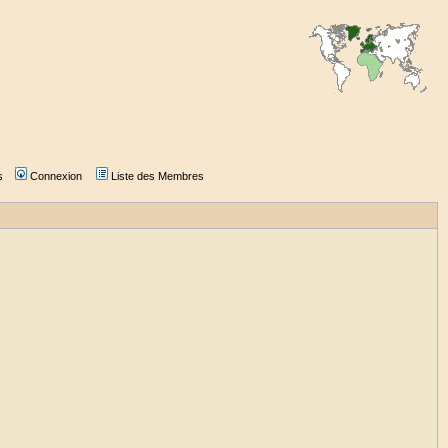
s
Connexion
Liste des Membres