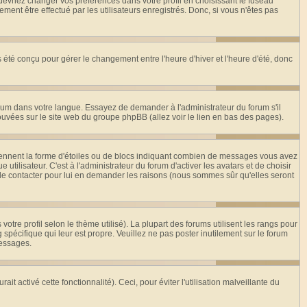
 devriez changer vos préférences dans votre profil en choisissant le fuseau
ent être effectué par les utilisateurs enregistrés. Donc, si vous n'êtes pas
as été conçu pour gérer le changement entre l'heure d'hiver et l'heure d'été, donc
forum dans votre langue. Essayez de demander à l'administrateur du forum s'il
rouvées sur le site web du groupe phpBB (allez voir le lien en bas des pages).
prennent la forme d'étoiles ou de blocs indiquant combien de messages vous avez
ilisateur. C'est à l'administrateur du forum d'activer les avatars et de choisir
z le contacter pour lui en demander les raisons (nous sommes sûr qu'elles seront
otre profil selon le thème utilisé). La plupart des forums utilisent les rangs pour
spécifique qui leur est propre. Veuillez ne pas poster inutilement sur le forum
messages.
t activé cette fonctionnalité). Ceci, pour éviter l'utilisation malveillante du