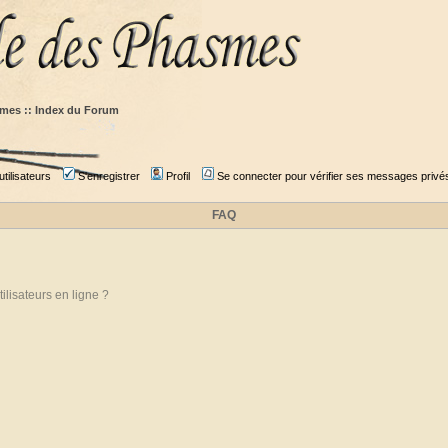
mes :: Index du Forum
tilisateurs
S'enregistrer
Profil
Se connecter pour vérifier ses messages privé
FAQ
ilisateurs en ligne ?