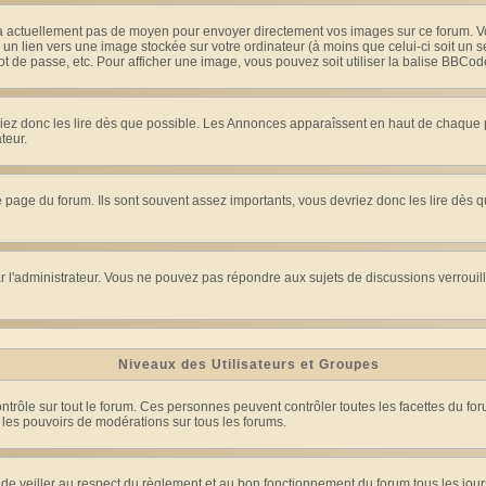
y a actuellement pas de moyen pour envoyer directement vos images sur ce forum. 
 un lien vers une image stockée sur votre ordinateur (à moins que celui-ci soit un 
ot de passe, etc. Pour afficher une image, vous pouvez soit utiliser la balise BBCod
riez donc les lire dès que possible. Les Annonces apparaîssent en haut de chaque 
teur.
page du forum. Ils sont souvent assez importants, vous devriez donc les lire dès 
 par l'administrateur. Vous ne pouvez pas répondre aux sujets de discussions verrou
Niveaux des Utilisateurs et Groupes
rôle sur tout le forum. Ces personnes peuvent contrôler toutes les facettes du forum
s les pouvoirs de modérations sur tous les forums.
veiller au respect du règlement et au bon fonctionnement du forum tous les jours. 