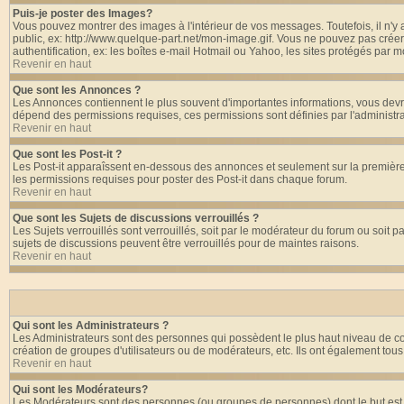
Puis-je poster des Images?
Vous pouvez montrer des images à l'intérieur de vos messages. Toutefois, il n'
public, ex: http://www.quelque-part.net/mon-image.gif. Vous ne pouvez pas créer
authentification, ex: les boîtes e-mail Hotmail ou Yahoo, les sites protégés par m
Revenir en haut
Que sont les Annonces ?
Les Annonces contiennent le plus souvent d'importantes informations, vous dev
dépend des permissions requises, ces permissions sont définies par l'administra
Revenir en haut
Que sont les Post-it ?
Les Post-it apparaîssent en-dessous des annonces et seulement sur la première 
les permissions requises pour poster des Post-it dans chaque forum.
Revenir en haut
Que sont les Sujets de discussions verrouillés ?
Les Sujets verrouillés sont verrouillés, soit par le modérateur du forum ou soit
sujets de discussions peuvent être verrouillés pour de maintes raisons.
Revenir en haut
Qui sont les Administrateurs ?
Les Administrateurs sont des personnes qui possèdent le plus haut niveau de cont
création de groupes d'utilisateurs ou de modérateurs, etc. Ils ont également tou
Revenir en haut
Qui sont les Modérateurs?
Les Modérateurs sont des personnes (ou groupes de personnes) dont le but est de 