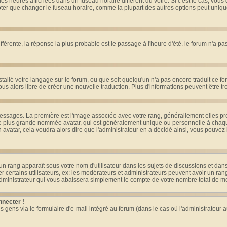
es heures affichées dans un fuseau horaire différent du votre. Si c'est le cas, vous
oter que changer le fuseau horaire, comme la plupart des autres options peut uniquem
différente, la réponse la plus probable est le passage à l'heure d'été. le forum n'a p
nstallé votre langage sur le forum, ou que soit quelqu'un n'a pas encore traduit ce 
vous alors libre de créer une nouvelle traduction. Plus d'informations peuvent être t
s messages. La première est l'image associée avec votre rang, générallement elles 
ge plus grande nommée avatar, qui est généralement unique ou personnelle à chaque ut
n avatar, cela voudra alors dire que l'administrateur en a décidé ainsi, vous pouve
un rang apparaît sous votre nom d'utilisateur dans les sujets de discussions et dans v
ertains utilisateurs, ex: les modérateurs et administrateurs peuvent avoir un rang 
dministrateur qui vous abaissera simplement le compte de votre nombre total de 
nnecter !
ens via le formulaire d'e-mail intégré au forum (dans le cas où l'administrateur aurai