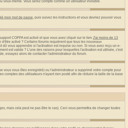
ou vous-même. Vous serez compté comme un utilisateur invisible.
blié mon mot de passe
, puis suivez les instructions et vous devriez pouvoir vous
e support COPPA est activé et que vous avez cliqué sur le lien
J'ai moins de 13
n d'être activé ? Certains forums requièrent que tous les nouveaux
 dû vous apprendre si l'activation est requise ou non. Si vous avez reçu un e-
ment est valide ? L'une des raisons pour lesquelles l'activation est utilisée, c'est
e, essayez alors de contacter l'administrateur du forum.
que vous vous êtes enregistré) ou l'administrateur a supprimé votre compte pour
 comptes des utilisateurs n'ayant rien posté afin de réduire la taille de la base
s, mais cela peut ne pas être le cas). Ceci vous permettra de changer toutes