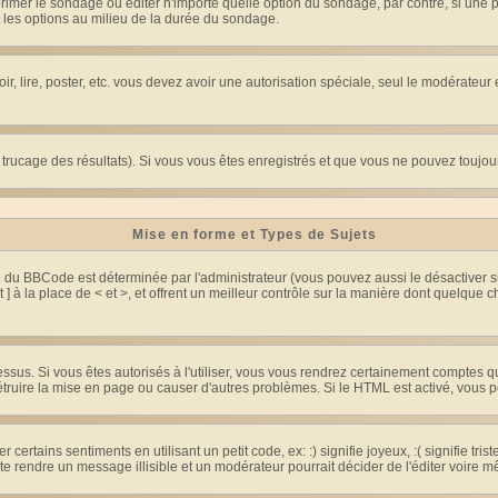
imer le sondage ou éditer n'importe quelle option du sondage, par contre, si une pe
 les options au milieu de la durée du sondage.
oir, lire, poster, etc. vous devez avoir une autorisation spéciale, seul le modérateu
e trucage des résultats). Si vous vous êtes enregistrés et que vous ne pouvez toujo
Mise en forme et Types de Sujets
on du BBCode est déterminée par l'administrateur (vous pouvez aussi le désactiver
] à la place de < et >, et offrent un meilleur contrôle sur la manière dont quelque c
dessus. Si vous êtes autorisés à l'utiliser, vous vous rendrez certainement comptes
détruire la mise en page ou causer d'autres problèmes. Si le HTML est activé, vous
ertains sentiments en utilisant un petit code, ex: :) signifie joyeux, :( signifie tri
te rendre un message illisible et un modérateur pourrait décider de l'éditer voire 