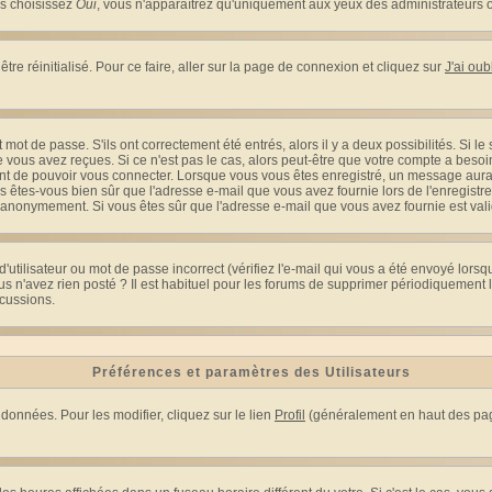
us choisissez
Oui
, vous n'apparaîtrez qu'uniquement aux yeux des administrateurs 
tre réinitialisé. Pour ce faire, aller sur la page de connexion et cliquez sur
J'ai ou
mot de passe. S'ils ont correctement été entrés, alors il y a deux possibilités. Si l
 vous avez reçues. Si ce n'est pas le cas, alors peut-être que votre compte a besoi
ant de pouvoir vous connecter. Lorsque vous vous êtes enregistré, un message aurait
ors êtes-vous bien sûr que l'adresse e-mail que vous avez fournie lors de l'enregistre
 anonymement. Si vous êtes sûr que l'adresse e-mail que vous avez fournie est valid
utilisateur ou mot de passe incorrect (vérifiez l'e-mail qui vous a été envoyé lors
s n'avez rien posté ? Il est habituel pour les forums de supprimer périodiquement les
cussions.
Préférences et paramètres des Utilisateurs
données. Pour les modifier, cliquez sur le lien
Profil
(généralement en haut des page