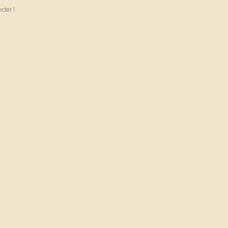
cter !