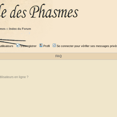
mes :: Index du Forum
tilisateurs
S'enregistrer
Profil
Se connecter pour vérifier ses messages privé
FAQ
ilisateurs en ligne ?