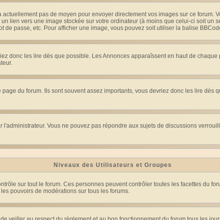
y a actuellement pas de moyen pour envoyer directement vos images sur ce forum. 
 un lien vers une image stockée sur votre ordinateur (à moins que celui-ci soit un 
ot de passe, etc. Pour afficher une image, vous pouvez soit utiliser la balise BBCod
riez donc les lire dès que possible. Les Annonces apparaîssent en haut de chaque 
teur.
page du forum. Ils sont souvent assez importants, vous devriez donc les lire dès 
 par l'administrateur. Vous ne pouvez pas répondre aux sujets de discussions verrou
Niveaux des Utilisateurs et Groupes
rôle sur tout le forum. Ces personnes peuvent contrôler toutes les facettes du forum
s les pouvoirs de modérations sur tous les forums.
veiller au respect du règlement et au bon fonctionnement du forum tous les jours. 