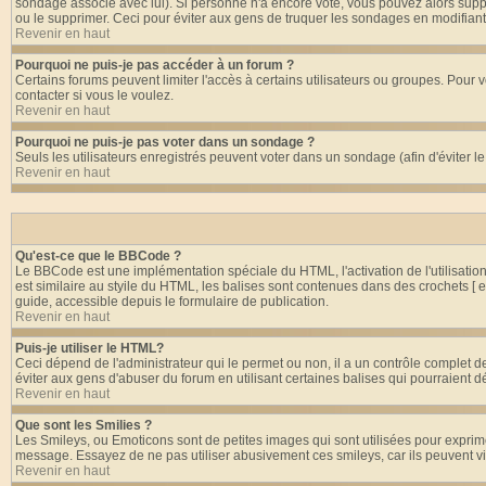
sondage associé avec lui). Si personne n'a encore voté, vous pouvez alors suppr
ou le supprimer. Ceci pour éviter aux gens de truquer les sondages en modifiant
Revenir en haut
Pourquoi ne puis-je pas accéder à un forum ?
Certains forums peuvent limiter l'accès à certains utilisateurs ou groupes. Pour v
contacter si vous le voulez.
Revenir en haut
Pourquoi ne puis-je pas voter dans un sondage ?
Seuls les utilisateurs enregistrés peuvent voter dans un sondage (afin d'éviter l
Revenir en haut
Qu'est-ce que le BBCode ?
Le BBCode est une implémentation spéciale du HTML, l'activation de l'utilisati
est similaire au styile du HTML, les balises sont contenues dans des crochets [ et 
guide, accessible depuis le formulaire de publication.
Revenir en haut
Puis-je utiliser le HTML?
Ceci dépend de l'administrateur qui le permet ou non, il a un contrôle complet 
éviter aux gens d'abuser du forum en utilisant certaines balises qui pourraient 
Revenir en haut
Que sont les Smilies ?
Les Smileys, ou Emoticons sont de petites images qui sont utilisées pour exprimer c
message. Essayez de ne pas utiliser abusivement ces smileys, car ils peuvent vi
Revenir en haut