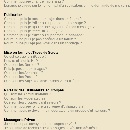
Comment puis-je changer mon rang ?
Lorsque je clique sur le lien e-mail d'un utilisateur, on me demande de me conne
Publication
Comment puis-je poster un sujet dans un forum ?
Comment puis-je éditer ou supprimer un message ?
Comment puis-je ajouter une signature à mon message ?
Comment puis-je créer un sondage ?
Comment puis-je éditer ou supprimer un sondage ?
Pourquoi ne puis-je pas accéder à un forum ?
Pourquoi ne puis-je pas voter dans un sondage ?
Mise en forme et Types de Sujets
Qu'est-ce que le BBCode ?
Puis-je utiliser le HTML?
Que sont les Smilies ?
Puis-je poster des Images?
Que sont les Annonces ?
Que sont les Post-it ?
Que sont les Sujets de discussions verrouillés ?
Niveaux des Utilisateurs et Groupes
Qui sont les Administrateurs ?
Qui sont les Modérateurs?
Que sont les groupes d'utilisateurs ?
Comment puis-je joindre un groupe d'utilisateurs ?
Comment puis-je devenir le modérateur d'un groupe d'utilisateurs ?
Messagerie Privée
Je ne peux pas envoyer de messages privés !
Je continue de recevoir des messages privés non-désirés !