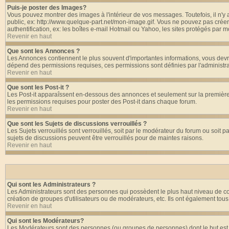
Puis-je poster des Images?
Vous pouvez montrer des images à l'intérieur de vos messages. Toutefois, il n'
public, ex: http://www.quelque-part.net/mon-image.gif. Vous ne pouvez pas créer
authentification, ex: les boîtes e-mail Hotmail ou Yahoo, les sites protégés par m
Revenir en haut
Que sont les Annonces ?
Les Annonces contiennent le plus souvent d'importantes informations, vous dev
dépend des permissions requises, ces permissions sont définies par l'administra
Revenir en haut
Que sont les Post-it ?
Les Post-it apparaîssent en-dessous des annonces et seulement sur la première 
les permissions requises pour poster des Post-it dans chaque forum.
Revenir en haut
Que sont les Sujets de discussions verrouillés ?
Les Sujets verrouillés sont verrouillés, soit par le modérateur du forum ou soit
sujets de discussions peuvent être verrouillés pour de maintes raisons.
Revenir en haut
Qui sont les Administrateurs ?
Les Administrateurs sont des personnes qui possèdent le plus haut niveau de cont
création de groupes d'utilisateurs ou de modérateurs, etc. Ils ont également tou
Revenir en haut
Qui sont les Modérateurs?
Les Modérateurs sont des personnes (ou groupes de personnes) dont le but est de 