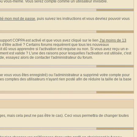
ou vous-même. Vous serez compté comme un utilisateur invisible.
blié mon mot de passe
, puis suivez les instructions et vous devriez pouvoir vous
e support COPPA est activé et que vous avez cliqué sur le lien
J'ai moins de 13
n d'être activé ? Certains forums requièrent que tous les nouveaux
 dû vous apprendre si l'activation est requise ou non. Si vous avez reçu un e-
ment est valide ? L'une des raisons pour lesquelles l'activation est utilisée, c'est
e, essayez alors de contacter l'administrateur du forum.
que vous vous êtes enregistré) ou l'administrateur a supprimé votre compte pour
 comptes des utilisateurs n'ayant rien posté afin de réduire la taille de la base
s, mais cela peut ne pas être le cas). Ceci vous permettra de changer toutes