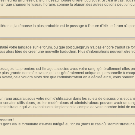
es heures affichées dans un fuseau horaire différent du votre. Si c'est le cas, vous
oter que changer le fuseau horaire, comme la plupart des autres options peut uniquem
différente, la réponse la plus probable est le passage à l'heure d'été. le forum n'a p
nstallé votre langage sur le forum, ou que soit quelqu'un n'a pas encore traduit ce 
vous alors libre de créer une nouvelle traduction. Plus d'informations peuvent être t
s messages. La première est l'image associée avec votre rang, générallement elles 
ge plus grande nommée avatar, qui est généralement unique ou personnelle à chaque ut
n avatar, cela voudra alors dire que l'administrateur en a décidé ainsi, vous pouve
un rang apparaît sous votre nom d'utilisateur dans les sujets de discussions et dans v
ertains utilisateurs, ex: les modérateurs et administrateurs peuvent avoir un rang 
dministrateur qui vous abaissera simplement le compte de votre nombre total de 
nnecter !
ens via le formulaire d'e-mail intégré au forum (dans le cas où l'administrateur aurai