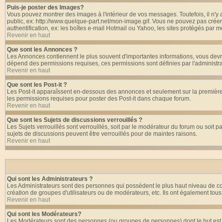
Puis-je poster des Images?
Vous pouvez montrer des images à l'intérieur de vos messages. Toutefois, il n'
public, ex: http://www.quelque-part.net/mon-image.gif. Vous ne pouvez pas créer
authentification, ex: les boîtes e-mail Hotmail ou Yahoo, les sites protégés par m
Revenir en haut
Que sont les Annonces ?
Les Annonces contiennent le plus souvent d'importantes informations, vous dev
dépend des permissions requises, ces permissions sont définies par l'administra
Revenir en haut
Que sont les Post-it ?
Les Post-it apparaîssent en-dessous des annonces et seulement sur la première 
les permissions requises pour poster des Post-it dans chaque forum.
Revenir en haut
Que sont les Sujets de discussions verrouillés ?
Les Sujets verrouillés sont verrouillés, soit par le modérateur du forum ou soit
sujets de discussions peuvent être verrouillés pour de maintes raisons.
Revenir en haut
Qui sont les Administrateurs ?
Les Administrateurs sont des personnes qui possèdent le plus haut niveau de cont
création de groupes d'utilisateurs ou de modérateurs, etc. Ils ont également tou
Revenir en haut
Qui sont les Modérateurs?
Les Modérateurs sont des personnes (ou groupes de personnes) dont le but est de 