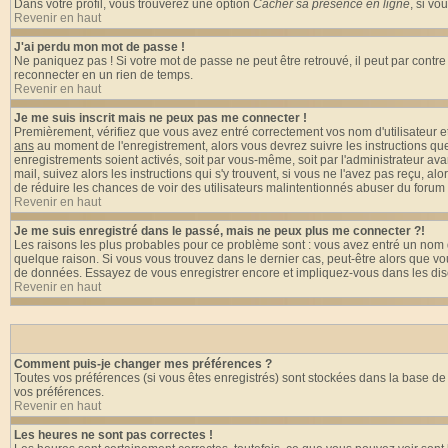
Dans votre profil, vous trouverez une option
Cacher sa présence en ligne
, si vo
Revenir en haut
J'ai perdu mon mot de passe !
Ne paniquez pas ! Si votre mot de passe ne peut être retrouvé, il peut par contre ê
reconnecter en un rien de temps.
Revenir en haut
Je me suis inscrit mais ne peux pas me connecter !
Premièrement, vérifiez que vous avez entré correctement vos nom d'utilisateur et 
ans
au moment de l'enregistrement, alors vous devrez suivre les instructions que
enregistrements soient activés, soit par vous-même, soit par l'administrateur av
mail, suivez alors les instructions qui s'y trouvent, si vous ne l'avez pas reçu, al
de réduire les chances de voir des utilisateurs malintentionnés abuser du forum
Revenir en haut
Je me suis enregistré dans le passé, mais ne peux plus me connecter ?!
Les raisons les plus probables pour ce problème sont : vous avez entré un nom d'
quelque raison. Si vous vous trouvez dans le dernier cas, peut-être alors que vou
de données. Essayez de vous enregistrer encore et impliquez-vous dans les dis
Revenir en haut
Comment puis-je changer mes préférences ?
Toutes vos préférences (si vous êtes enregistrés) sont stockées dans la base de 
vos préférences.
Revenir en haut
Les heures ne sont pas correctes !