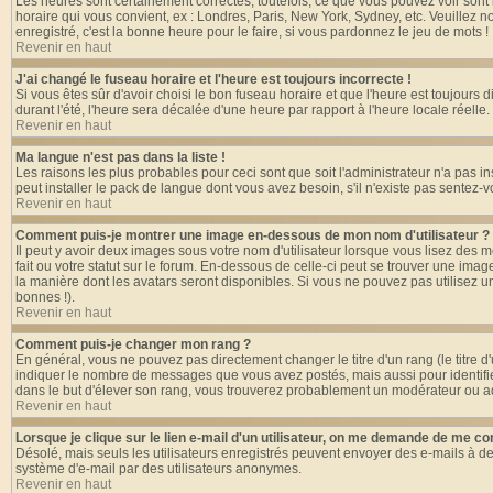
Les heures sont certainement correctes, toutefois, ce que vous pouvez voir sont l
horaire qui vous convient, ex : Londres, Paris, New York, Sydney, etc. Veuillez n
enregistré, c'est la bonne heure pour le faire, si vous pardonnez le jeu de mots !
Revenir en haut
J'ai changé le fuseau horaire et l'heure est toujours incorrecte !
Si vous êtes sûr d'avoir choisi le bon fuseau horaire et que l'heure est toujours 
durant l'été, l'heure sera décalée d'une heure par rapport à l'heure locale réelle.
Revenir en haut
Ma langue n'est pas dans la liste !
Les raisons les plus probables pour ceci sont que soit l'administrateur n'a pas i
peut installer le pack de langue dont vous avez besoin, s'il n'existe pas sentez-
Revenir en haut
Comment puis-je montrer une image en-dessous de mon nom d'utilisateur ?
Il peut y avoir deux images sous votre nom d'utilisateur lorsque vous lisez de
fait ou votre statut sur le forum. En-dessous de celle-ci peut se trouver une ima
la manière dont les avatars seront disponibles. Si vous ne pouvez pas utilisez u
bonnes !).
Revenir en haut
Comment puis-je changer mon rang ?
En général, vous ne pouvez pas directement changer le titre d'un rang (le titre d'
indiquer le nombre de messages que vous avez postés, mais aussi pour identifier c
dans le but d'élever son rang, vous trouverez probablement un modérateur ou a
Revenir en haut
Lorsque je clique sur le lien e-mail d'un utilisateur, on me demande de me co
Désolé, mais seuls les utilisateurs enregistrés peuvent envoyer des e-mails à des g
système d'e-mail par des utilisateurs anonymes.
Revenir en haut