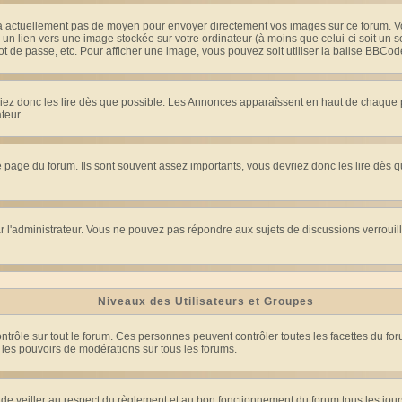
y a actuellement pas de moyen pour envoyer directement vos images sur ce forum. 
 un lien vers une image stockée sur votre ordinateur (à moins que celui-ci soit un 
ot de passe, etc. Pour afficher une image, vous pouvez soit utiliser la balise BBCod
riez donc les lire dès que possible. Les Annonces apparaîssent en haut de chaque 
teur.
page du forum. Ils sont souvent assez importants, vous devriez donc les lire dès 
 par l'administrateur. Vous ne pouvez pas répondre aux sujets de discussions verrou
Niveaux des Utilisateurs et Groupes
rôle sur tout le forum. Ces personnes peuvent contrôler toutes les facettes du forum
s les pouvoirs de modérations sur tous les forums.
veiller au respect du règlement et au bon fonctionnement du forum tous les jours. 