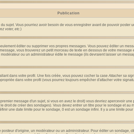
Publication
ge du sujet. Vous pourriez avoir besoin de vous enregistrer avant de pouvoir poster u
z voter, etc.
)
eulement éditer ou supprimer vos propres messages. Vous pouvez éditer un message
ssage, vous trouverez un petit morceau de texte en dessous de votre message en re
n modérateur ou un administrateur édite le message (ils devraient laisser un message 
llant dans votre profil. Une fois créée, vous pouvez cocher la case
Attacher sa sig
ropriée dans votre profil (vous pourrez toujours empêcher d'attacher votre signatu
 premier message d'un sujet, si vous en avez le droit) vous devriez apercevoir une 
le droit de créer des sondages). Vous devez entrer un titre pour le sondage et au
nir une date limite pour le sondage, 0 est un sondage infini. Il y a une limite pour 
teur d'origine, un modérateur ou un administrateur. Pour éditer un sondage, cliqu