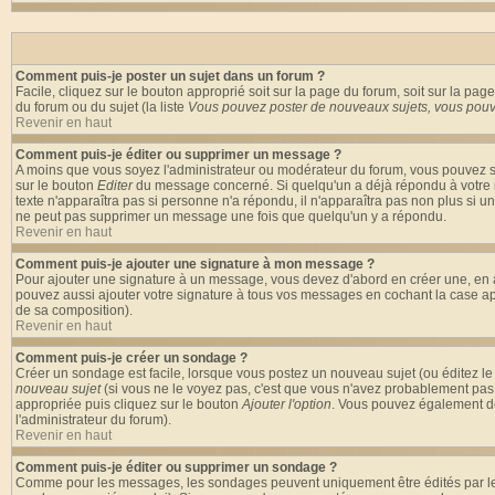
Comment puis-je poster un sujet dans un forum ?
Facile, cliquez sur le bouton approprié soit sur la page du forum, soit sur la pa
du forum ou du sujet (la liste
Vous pouvez poster de nouveaux sujets, vous pouve
Revenir en haut
Comment puis-je éditer ou supprimer un message ?
A moins que vous soyez l'administrateur ou modérateur du forum, vous pouvez s
sur le bouton
Editer
du message concerné. Si quelqu'un a déjà répondu à votre me
texte n'apparaîtra pas si personne n'a répondu, il n'apparaîtra pas non plus si u
ne peut pas supprimer un message une fois que quelqu'un y a répondu.
Revenir en haut
Comment puis-je ajouter une signature à mon message ?
Pour ajouter une signature à un message, vous devez d'abord en créer une, en a
pouvez aussi ajouter votre signature à tous vos messages en cochant la case app
de sa composition).
Revenir en haut
Comment puis-je créer un sondage ?
Créer un sondage est facile, lorsque vous postez un nouveau sujet (ou éditez le
nouveau sujet
(si vous ne le voyez pas, c'est que vous n'avez probablement pas 
appropriée puis cliquez sur le bouton
Ajouter l'option
. Vous pouvez également défi
l'administrateur du forum).
Revenir en haut
Comment puis-je éditer ou supprimer un sondage ?
Comme pour les messages, les sondages peuvent uniquement être édités par le pos