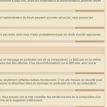
rsonne a déjà voté, seuls les modérateurs et administrateurs pourront l'éditer
r et l'administrateur du forum peuvent accorder cet accès, vous pouvez les
urs pas voter, alors vous n'avez probablement pas les droits d'accès appropriés.
 sur un message en particulier lors de sa composition). Le BBCode en lui-même
hose doit être affichée. Pour plus d'informations sur le BBCode, allez voir le
 que seulement certaines balises fonctionnent. C'est une mesure de
sécurité
pour
 pouvez le désactiver dans un message en particulier lors de sa composition.
ste. Vous pouvez voir la liste complète des emoticons lors de la composition d'un
même de le supprimer entièrement.