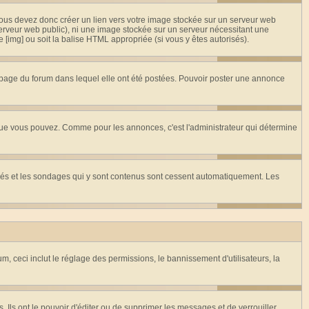
Vous devez donc créer un lien vers votre image stockée sur un serveur web
serveur web public), ni une image stockée sur un serveur nécessitant une
e [img] ou soit la balise HTML appropriée (si vous y êtes autorisés).
page du forum dans lequel elle ont été postées. Pouvoir poster une annonce
que vous pouvez. Comme pour les annonces, c'est l'administrateur qui détermine
illés et les sondages qui y sont contenus sont cessent automatiquement. Les
, ceci inclut le réglage des permissions, le bannissement d'utilisateurs, la
Ils ont le pouvoir d'éditer ou de supprimer les messages et de verrouiller,