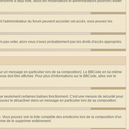
rsonne a déjà voté, seuls les modérateurs et administrateurs pourront l'éditer
r et l'administrateur du forum peuvent accorder cet accès, vous pouvez les
urs pas voter, alors vous n'avez probablement pas les droits d'accès appropriés.
 sur un message en particulier lors de sa composition). Le BBCode en lui-même
hose doit être affichée. Pour plus d'informations sur le BBCode, allez voir le
 que seulement certaines balises fonctionnent. C'est une mesure de
sécurité
pour
 pouvez le désactiver dans un message en particulier lors de sa composition.
ste. Vous pouvez voir la liste complète des emoticons lors de la composition d'un
même de le supprimer entièrement.