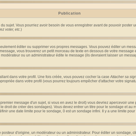
Publication
ge du sujet. Vous pourriez avoir besoin de vous enregistrer avant de pouvoir poster u
z voter, etc.
)
eulement éditer ou supprimer vos propres messages. Vous pouvez éditer un message
ssage, vous trouverez un petit morceau de texte en dessous de votre message en re
n modérateur ou un administrateur édite le message (ils devraient laisser un message 
llant dans votre profil. Une fois créée, vous pouvez cocher la case
Attacher sa sig
ropriée dans votre profil (vous pourrez toujours empêcher d'attacher votre signatu
 premier message d'un sujet, si vous en avez le droit) vous devriez apercevoir une 
le droit de créer des sondages). Vous devez entrer un titre pour le sondage et au
nir une date limite pour le sondage, 0 est un sondage infini. Il y a une limite pour 
teur d'origine, un modérateur ou un administrateur. Pour éditer un sondage, cliqu