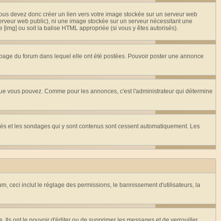
Vous devez donc créer un lien vers votre image stockée sur un serveur web
serveur web public), ni une image stockée sur un serveur nécessitant une
e [img] ou soit la balise HTML appropriée (si vous y êtes autorisés).
page du forum dans lequel elle ont été postées. Pouvoir poster une annonce
que vous pouvez. Comme pour les annonces, c'est l'administrateur qui détermine
illés et les sondages qui y sont contenus sont cessent automatiquement. Les
, ceci inclut le réglage des permissions, le bannissement d'utilisateurs, la
Ils ont le pouvoir d'éditer ou de supprimer les messages et de verrouiller,