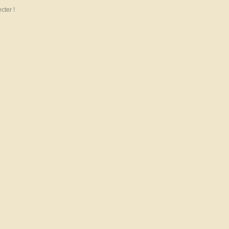
cter !