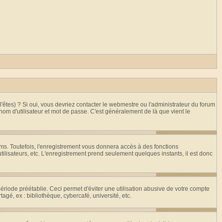
êtes) ? Si oui, vous devriez contacter le webmestre ou l'administrateur du forum
nom d'utilisateur et mot de passe. C'est généralement de là que vient le
ms. Toutefois, l'enregistrement vous donnera accès à des fonctions
utilisateurs, etc. L'enregistrement prend seulement quelques instants, il est donc
iode préétablie. Ceci permet d'éviter une utilisation abusive de votre compte
gé, ex : bibliothèque, cybercafé, université, etc.