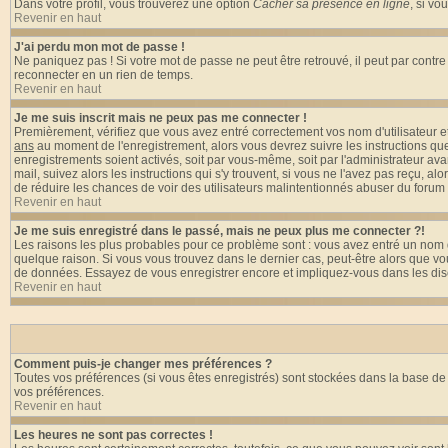
Dans votre profil, vous trouverez une option
Cacher sa présence en ligne
, si vo
Revenir en haut
J'ai perdu mon mot de passe !
Ne paniquez pas ! Si votre mot de passe ne peut être retrouvé, il peut par contre ê
reconnecter en un rien de temps.
Revenir en haut
Je me suis inscrit mais ne peux pas me connecter !
Premièrement, vérifiez que vous avez entré correctement vos nom d'utilisateur et 
ans
au moment de l'enregistrement, alors vous devrez suivre les instructions que
enregistrements soient activés, soit par vous-même, soit par l'administrateur av
mail, suivez alors les instructions qui s'y trouvent, si vous ne l'avez pas reçu, al
de réduire les chances de voir des utilisateurs malintentionnés abuser du forum
Revenir en haut
Je me suis enregistré dans le passé, mais ne peux plus me connecter ?!
Les raisons les plus probables pour ce problème sont : vous avez entré un nom d'
quelque raison. Si vous vous trouvez dans le dernier cas, peut-être alors que vou
de données. Essayez de vous enregistrer encore et impliquez-vous dans les dis
Revenir en haut
Comment puis-je changer mes préférences ?
Toutes vos préférences (si vous êtes enregistrés) sont stockées dans la base de 
vos préférences.
Revenir en haut
Les heures ne sont pas correctes !