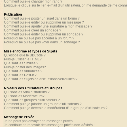
Comment puis-je changer mon rang ?
Lorsque je clique sur le lien e-mail d'un utilisateur, on me demande de me conne
Publication
Comment puis-je poster un sujet dans un forum ?
Comment puis-je éditer ou supprimer un message ?
Comment puis-je ajouter une signature à mon message ?
Comment puis-je créer un sondage ?
Comment puis-je éditer ou supprimer un sondage ?
Pourquoi ne puis-je pas accéder à un forum ?
Pourquoi ne puis-je pas voter dans un sondage ?
Mise en forme et Types de Sujets
Qu'est-ce que le BBCode ?
Puis-je utiliser le HTML?
Que sont les Smilies ?
Puis-je poster des Images?
Que sont les Annonces ?
Que sont les Post-it ?
Que sont les Sujets de discussions verrouillés ?
Niveaux des Utilisateurs et Groupes
Qui sont les Administrateurs ?
Qui sont les Modérateurs?
Que sont les groupes d'utilisateurs ?
Comment puis-je joindre un groupe d'utilisateurs ?
Comment puis-je devenir le modérateur d'un groupe d'utilisateurs ?
Messagerie Privée
Je ne peux pas envoyer de messages privés !
Je continue de recevoir des messages privés non-désirés !