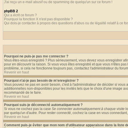
J'ai reçu un e-mail abusif ou de spamming de quelqu'un sur ce forum !
phpBB 2
Qui a écrit ce forum ?
Pourquoi la fonction X n'est pas disponible ?
Qui dois-je contacter à propos des questions d'abus ou de légalité relatif à ce f
Pourquoi ne puis-je pas me connecter ?
Vous êtes-vous enregistré ? Plus sérieusement, vous devez vous enregistrer afin
pour en découvrir la raison. Si vous vous êtes enregistré et que vous n'êtes pas 
problème, si cela ne fonctionne toujours pas, contactez l'administrateur du forum,
Revenir en haut
Pourquoi n'ai-je pas besoin de m'enregistrer ?
Vous pouvez ne pas en avoir besoin, c'est à l'administrateur de décider si vous
additionnelles non-disponibles pour les invités tels que le choix d'une image avat
recommandé de le faire.
Revenir en haut
Pourquoi suis-je déconnecté automatiquement ?
Si vous ne cochez pas la case
Se connecter automatiquement à chaque visite
lo
par quelqu'un d'autre. Pour rester connecté, cochez la case en vous connectant, 
Revenir en haut
Comment puis-je éviter que mon nom d'utilisateur apparaisse dans la liste des