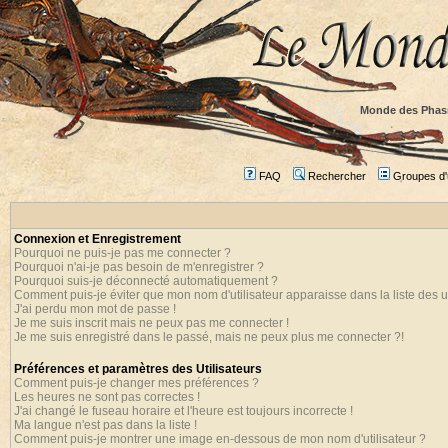
Monde des Phas
FAQ
Rechercher
Groupes d'u
Connexion et Enregistrement
Pourquoi ne puis-je pas me connecter ?
Pourquoi n'ai-je pas besoin de m'enregistrer ?
Pourquoi suis-je déconnecté automatiquement ?
Comment puis-je éviter que mon nom d'utilisateur apparaisse dans la liste des ut
J'ai perdu mon mot de passe !
Je me suis inscrit mais ne peux pas me connecter !
Je me suis enregistré dans le passé, mais ne peux plus me connecter ?!
Préférences et paramètres des Utilisateurs
Comment puis-je changer mes préférences ?
Les heures ne sont pas correctes !
J'ai changé le fuseau horaire et l'heure est toujours incorrecte !
Ma langue n'est pas dans la liste !
Comment puis-je montrer une image en-dessous de mon nom d'utilisateur ?