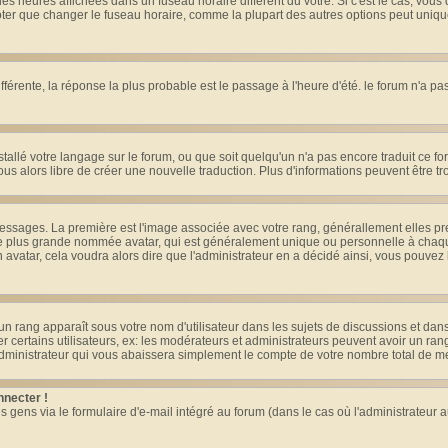
es heures affichées dans un fuseau horaire différent du votre. Si c'est le cas, vous
oter que changer le fuseau horaire, comme la plupart des autres options peut uniquem
différente, la réponse la plus probable est le passage à l'heure d'été. le forum n'a p
nstallé votre langage sur le forum, ou que soit quelqu'un n'a pas encore traduit ce 
vous alors libre de créer une nouvelle traduction. Plus d'informations peuvent être t
s messages. La première est l'image associée avec votre rang, générallement elles 
ge plus grande nommée avatar, qui est généralement unique ou personnelle à chaque ut
n avatar, cela voudra alors dire que l'administrateur en a décidé ainsi, vous pouve
un rang apparaît sous votre nom d'utilisateur dans les sujets de discussions et dans v
ertains utilisateurs, ex: les modérateurs et administrateurs peuvent avoir un rang 
dministrateur qui vous abaissera simplement le compte de votre nombre total de 
nnecter !
ens via le formulaire d'e-mail intégré au forum (dans le cas où l'administrateur aurai