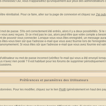
us choisissez
Oui
, vous n'apparaîtrez qu'uniquement aux yeux des administrateurs 
tre réinitialisé. Pour ce faire, aller sur la page de connexion et cliquez sur
J'ai ou
mot de passe. S'ils ont correctement été entrés, alors il y a deux possibilités. Si l
 vous avez reçues. Si ce n'est pas le cas, alors peut-être que votre compte a besoi
ant de pouvoir vous connecter. Lorsque vous vous êtes enregistré, un message aurait
ors êtes-vous bien sûr que l'adresse e-mail que vous avez fournie lors de l'enregistre
 anonymement. Si vous êtes sûr que l'adresse e-mail que vous avez fournie est valid
utilisateur ou mot de passe incorrect (vérifiez l'e-mail qui vous a été envoyé lors
s n'avez rien posté ? Il est habituel pour les forums de supprimer périodiquement les
cussions.
Préférences et paramètres des Utilisateurs
données. Pour les modifier, cliquez sur le lien
Profil
(généralement en haut des page