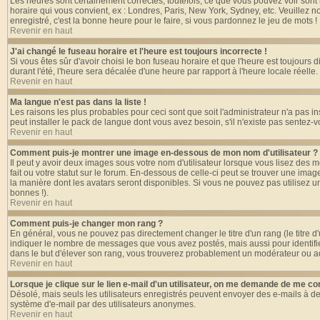
Les heures sont certainement correctes, toutefois, ce que vous pouvez voir sont l
horaire qui vous convient, ex : Londres, Paris, New York, Sydney, etc. Veuillez n
enregistré, c'est la bonne heure pour le faire, si vous pardonnez le jeu de mots !
Revenir en haut
J'ai changé le fuseau horaire et l'heure est toujours incorrecte !
Si vous êtes sûr d'avoir choisi le bon fuseau horaire et que l'heure est toujours 
durant l'été, l'heure sera décalée d'une heure par rapport à l'heure locale réelle.
Revenir en haut
Ma langue n'est pas dans la liste !
Les raisons les plus probables pour ceci sont que soit l'administrateur n'a pas i
peut installer le pack de langue dont vous avez besoin, s'il n'existe pas sentez-
Revenir en haut
Comment puis-je montrer une image en-dessous de mon nom d'utilisateur ?
Il peut y avoir deux images sous votre nom d'utilisateur lorsque vous lisez de
fait ou votre statut sur le forum. En-dessous de celle-ci peut se trouver une ima
la manière dont les avatars seront disponibles. Si vous ne pouvez pas utilisez u
bonnes !).
Revenir en haut
Comment puis-je changer mon rang ?
En général, vous ne pouvez pas directement changer le titre d'un rang (le titre d'
indiquer le nombre de messages que vous avez postés, mais aussi pour identifier c
dans le but d'élever son rang, vous trouverez probablement un modérateur ou a
Revenir en haut
Lorsque je clique sur le lien e-mail d'un utilisateur, on me demande de me co
Désolé, mais seuls les utilisateurs enregistrés peuvent envoyer des e-mails à des g
système d'e-mail par des utilisateurs anonymes.
Revenir en haut