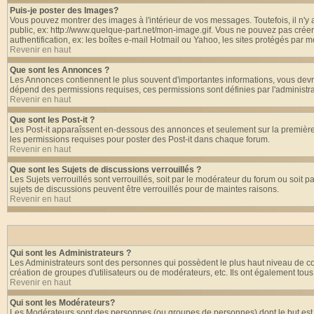
Puis-je poster des Images?
Vous pouvez montrer des images à l'intérieur de vos messages. Toutefois, il n'
public, ex: http://www.quelque-part.net/mon-image.gif. Vous ne pouvez pas créer
authentification, ex: les boîtes e-mail Hotmail ou Yahoo, les sites protégés par m
Revenir en haut
Que sont les Annonces ?
Les Annonces contiennent le plus souvent d'importantes informations, vous dev
dépend des permissions requises, ces permissions sont définies par l'administra
Revenir en haut
Que sont les Post-it ?
Les Post-it apparaîssent en-dessous des annonces et seulement sur la première 
les permissions requises pour poster des Post-it dans chaque forum.
Revenir en haut
Que sont les Sujets de discussions verrouillés ?
Les Sujets verrouillés sont verrouillés, soit par le modérateur du forum ou soit
sujets de discussions peuvent être verrouillés pour de maintes raisons.
Revenir en haut
Qui sont les Administrateurs ?
Les Administrateurs sont des personnes qui possèdent le plus haut niveau de cont
création de groupes d'utilisateurs ou de modérateurs, etc. Ils ont également tou
Revenir en haut
Qui sont les Modérateurs?
Les Modérateurs sont des personnes (ou groupes de personnes) dont le but est de 