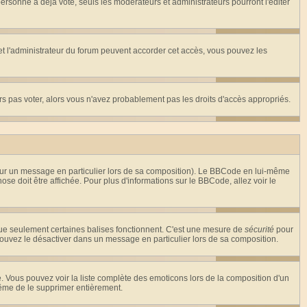
rsonne a déjà voté, seuls les modérateurs et administrateurs pourront l'éditer
r et l'administrateur du forum peuvent accorder cet accès, vous pouvez les
urs pas voter, alors vous n'avez probablement pas les droits d'accès appropriés.
 sur un message en particulier lors de sa composition). Le BBCode en lui-même
hose doit être affichée. Pour plus d'informations sur le BBCode, allez voir le
 que seulement certaines balises fonctionnent. C'est une mesure de
sécurité
pour
 pouvez le désactiver dans un message en particulier lors de sa composition.
ste. Vous pouvez voir la liste complète des emoticons lors de la composition d'un
même de le supprimer entièrement.