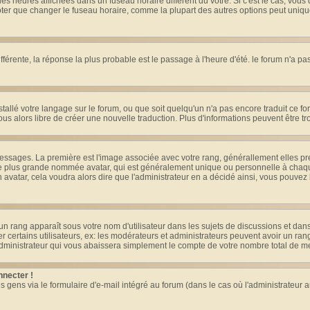
es heures affichées dans un fuseau horaire différent du votre. Si c'est le cas, vous
oter que changer le fuseau horaire, comme la plupart des autres options peut uniquem
différente, la réponse la plus probable est le passage à l'heure d'été. le forum n'a p
nstallé votre langage sur le forum, ou que soit quelqu'un n'a pas encore traduit ce 
vous alors libre de créer une nouvelle traduction. Plus d'informations peuvent être t
s messages. La première est l'image associée avec votre rang, générallement elles 
ge plus grande nommée avatar, qui est généralement unique ou personnelle à chaque ut
n avatar, cela voudra alors dire que l'administrateur en a décidé ainsi, vous pouve
un rang apparaît sous votre nom d'utilisateur dans les sujets de discussions et dans v
ertains utilisateurs, ex: les modérateurs et administrateurs peuvent avoir un rang 
dministrateur qui vous abaissera simplement le compte de votre nombre total de 
nnecter !
ens via le formulaire d'e-mail intégré au forum (dans le cas où l'administrateur aurai