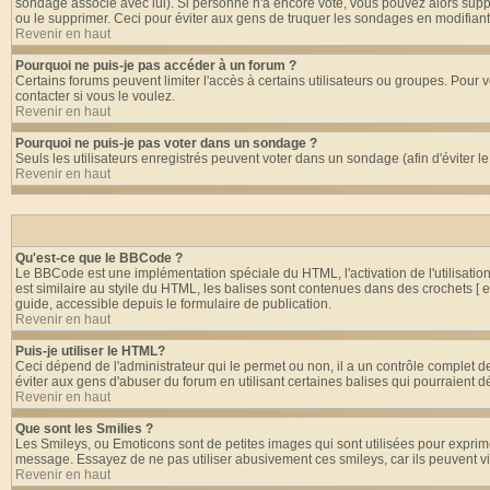
sondage associé avec lui). Si personne n'a encore voté, vous pouvez alors suppr
ou le supprimer. Ceci pour éviter aux gens de truquer les sondages en modifiant
Revenir en haut
Pourquoi ne puis-je pas accéder à un forum ?
Certains forums peuvent limiter l'accès à certains utilisateurs ou groupes. Pour v
contacter si vous le voulez.
Revenir en haut
Pourquoi ne puis-je pas voter dans un sondage ?
Seuls les utilisateurs enregistrés peuvent voter dans un sondage (afin d'éviter l
Revenir en haut
Qu'est-ce que le BBCode ?
Le BBCode est une implémentation spéciale du HTML, l'activation de l'utilisati
est similaire au styile du HTML, les balises sont contenues dans des crochets [ et 
guide, accessible depuis le formulaire de publication.
Revenir en haut
Puis-je utiliser le HTML?
Ceci dépend de l'administrateur qui le permet ou non, il a un contrôle complet 
éviter aux gens d'abuser du forum en utilisant certaines balises qui pourraient 
Revenir en haut
Que sont les Smilies ?
Les Smileys, ou Emoticons sont de petites images qui sont utilisées pour exprimer c
message. Essayez de ne pas utiliser abusivement ces smileys, car ils peuvent vi
Revenir en haut