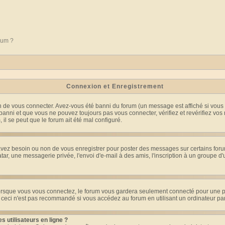
orum ?
Connexion et Enregistrement
 de vous connecter. Avez-vous été banni du forum (un message est affiché si vous l'
banni et que vous ne pouvez toujours pas vous connecter, vérifiez et revérifiez vos 
 il se peut que le forum ait été mal configuré.
 avez besoin ou non de vous enregistrer pour poster des messages sur certains foru
ar, une messagerie privée, l'envoi d'e-mail à des amis, l'inscription à un groupe d'
rsque vous vous connectez, le forum vous gardera seulement connecté pour une pér
ceci n'est pas recommandé si vous accédez au forum en utilisant un ordinateur parta
 utilisateurs en ligne ?