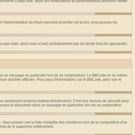
rsonne a déjà voté, seuls les modérateurs et administrateurs pourront l'éditer
r et l'administrateur du forum peuvent accorder cet accès, vous pouvez les
urs pas voter, alors vous n'avez probablement pas les droits d'accès appropriés.
 sur un message en particulier lors de sa composition). Le BBCode en lui-même
hose doit être affichée. Pour plus d'informations sur le BBCode, allez voir le
 que seulement certaines balises fonctionnent. C'est une mesure de
sécurité
pour
 pouvez le désactiver dans un message en particulier lors de sa composition.
ste. Vous pouvez voir la liste complète des emoticons lors de la composition d'un
même de le supprimer entièrement.