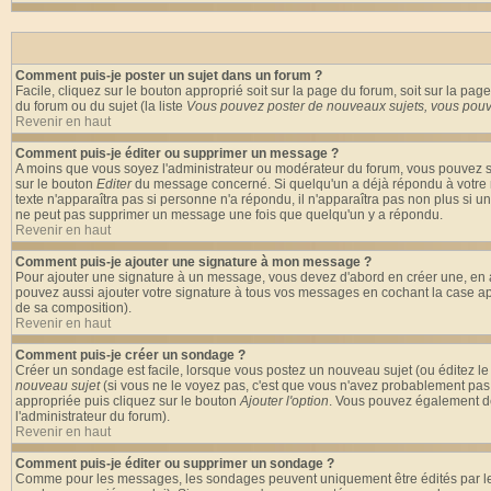
Comment puis-je poster un sujet dans un forum ?
Facile, cliquez sur le bouton approprié soit sur la page du forum, soit sur la pa
du forum ou du sujet (la liste
Vous pouvez poster de nouveaux sujets, vous pouve
Revenir en haut
Comment puis-je éditer ou supprimer un message ?
A moins que vous soyez l'administrateur ou modérateur du forum, vous pouvez s
sur le bouton
Editer
du message concerné. Si quelqu'un a déjà répondu à votre me
texte n'apparaîtra pas si personne n'a répondu, il n'apparaîtra pas non plus si u
ne peut pas supprimer un message une fois que quelqu'un y a répondu.
Revenir en haut
Comment puis-je ajouter une signature à mon message ?
Pour ajouter une signature à un message, vous devez d'abord en créer une, en a
pouvez aussi ajouter votre signature à tous vos messages en cochant la case app
de sa composition).
Revenir en haut
Comment puis-je créer un sondage ?
Créer un sondage est facile, lorsque vous postez un nouveau sujet (ou éditez le
nouveau sujet
(si vous ne le voyez pas, c'est que vous n'avez probablement pas 
appropriée puis cliquez sur le bouton
Ajouter l'option
. Vous pouvez également défi
l'administrateur du forum).
Revenir en haut
Comment puis-je éditer ou supprimer un sondage ?
Comme pour les messages, les sondages peuvent uniquement être édités par le pos