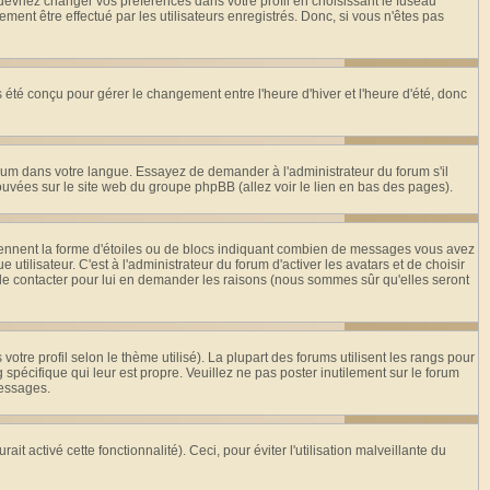
 devriez changer vos préférences dans votre profil en choisissant le fuseau
ent être effectué par les utilisateurs enregistrés. Donc, si vous n'êtes pas
as été conçu pour gérer le changement entre l'heure d'hiver et l'heure d'été, donc
forum dans votre langue. Essayez de demander à l'administrateur du forum s'il
rouvées sur le site web du groupe phpBB (allez voir le lien en bas des pages).
prennent la forme d'étoiles ou de blocs indiquant combien de messages vous avez
ilisateur. C'est à l'administrateur du forum d'activer les avatars et de choisir
z le contacter pour lui en demander les raisons (nous sommes sûr qu'elles seront
otre profil selon le thème utilisé). La plupart des forums utilisent les rangs pour
spécifique qui leur est propre. Veuillez ne pas poster inutilement sur le forum
messages.
t activé cette fonctionnalité). Ceci, pour éviter l'utilisation malveillante du