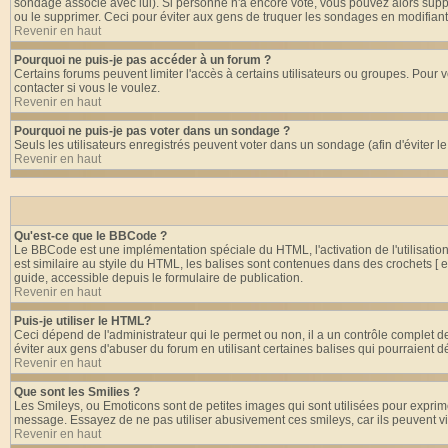
sondage associé avec lui). Si personne n'a encore voté, vous pouvez alors suppr
ou le supprimer. Ceci pour éviter aux gens de truquer les sondages en modifiant
Revenir en haut
Pourquoi ne puis-je pas accéder à un forum ?
Certains forums peuvent limiter l'accès à certains utilisateurs ou groupes. Pour v
contacter si vous le voulez.
Revenir en haut
Pourquoi ne puis-je pas voter dans un sondage ?
Seuls les utilisateurs enregistrés peuvent voter dans un sondage (afin d'éviter l
Revenir en haut
Qu'est-ce que le BBCode ?
Le BBCode est une implémentation spéciale du HTML, l'activation de l'utilisati
est similaire au styile du HTML, les balises sont contenues dans des crochets [ et 
guide, accessible depuis le formulaire de publication.
Revenir en haut
Puis-je utiliser le HTML?
Ceci dépend de l'administrateur qui le permet ou non, il a un contrôle complet 
éviter aux gens d'abuser du forum en utilisant certaines balises qui pourraient 
Revenir en haut
Que sont les Smilies ?
Les Smileys, ou Emoticons sont de petites images qui sont utilisées pour exprimer c
message. Essayez de ne pas utiliser abusivement ces smileys, car ils peuvent vi
Revenir en haut