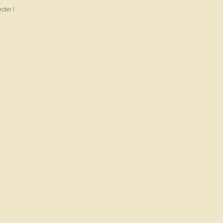
cter !