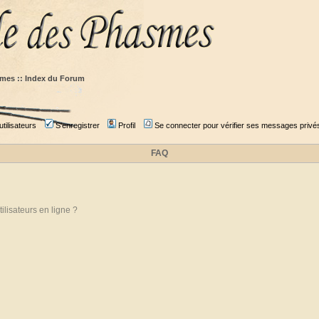
mes :: Index du Forum
tilisateurs
S'enregistrer
Profil
Se connecter pour vérifier ses messages privé
FAQ
ilisateurs en ligne ?