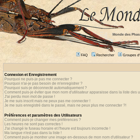
Monde des Phas
FAQ
Rechercher
Groupes d'u
Connexion et Enregistrement
Pourquoi ne puis-je pas me connecter ?
Pourquoi n'ai-je pas besoin de m'enregistrer ?
Pourquoi suis-je déconnecté automatiquement ?
Comment puis-je éviter que mon nom d'utilisateur apparaisse dans la liste des ut
J'ai perdu mon mot de passe !
Je me suis inscrit mais ne peux pas me connecter !
Je me suis enregistré dans le passé, mais ne peux plus me connecter ?!
Préférences et paramètres des Utilisateurs
Comment puis-je changer mes préférences ?
Les heures ne sont pas correctes !
J'ai changé le fuseau horaire et l'heure est toujours incorrecte !
Ma langue n'est pas dans la liste !
Comment puis-je montrer une image en-dessous de mon nom d'utilisateur ?