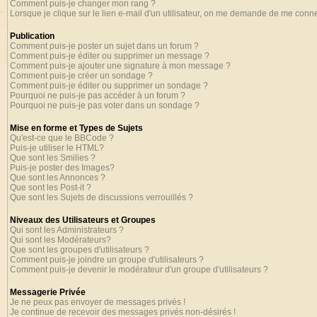
Comment puis-je changer mon rang ?
Lorsque je clique sur le lien e-mail d'un utilisateur, on me demande de me conne
Publication
Comment puis-je poster un sujet dans un forum ?
Comment puis-je éditer ou supprimer un message ?
Comment puis-je ajouter une signature à mon message ?
Comment puis-je créer un sondage ?
Comment puis-je éditer ou supprimer un sondage ?
Pourquoi ne puis-je pas accéder à un forum ?
Pourquoi ne puis-je pas voter dans un sondage ?
Mise en forme et Types de Sujets
Qu'est-ce que le BBCode ?
Puis-je utiliser le HTML?
Que sont les Smilies ?
Puis-je poster des Images?
Que sont les Annonces ?
Que sont les Post-it ?
Que sont les Sujets de discussions verrouillés ?
Niveaux des Utilisateurs et Groupes
Qui sont les Administrateurs ?
Qui sont les Modérateurs?
Que sont les groupes d'utilisateurs ?
Comment puis-je joindre un groupe d'utilisateurs ?
Comment puis-je devenir le modérateur d'un groupe d'utilisateurs ?
Messagerie Privée
Je ne peux pas envoyer de messages privés !
Je continue de recevoir des messages privés non-désirés !