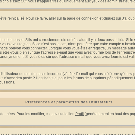
us choisissez
Oui
, vous n'apparaîtrez qu'uniquement aux yeux des administrateurs 
tre réinitialisé. Pour ce faire, aller sur la page de connexion et cliquez sur
J'ai ou
mot de passe. S'ils ont correctement été entrés, alors il y a deux possibilités. Si l
 vous avez reçues. Si ce n'est pas le cas, alors peut-être que votre compte a besoi
ant de pouvoir vous connecter. Lorsque vous vous êtes enregistré, un message aurait
ors êtes-vous bien sûr que l'adresse e-mail que vous avez fournie lors de l'enregistre
 anonymement. Si vous êtes sûr que l'adresse e-mail que vous avez fournie est valid
utilisateur ou mot de passe incorrect (vérifiez l'e-mail qui vous a été envoyé lors
s n'avez rien posté ? Il est habituel pour les forums de supprimer périodiquement les
cussions.
Préférences et paramètres des Utilisateurs
données. Pour les modifier, cliquez sur le lien
Profil
(généralement en haut des page