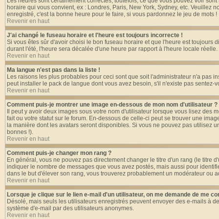
Les heures sont certainement correctes, toutefois, ce que vous pouvez voir sont l
horaire qui vous convient, ex : Londres, Paris, New York, Sydney, etc. Veuillez n
enregistré, c'est la bonne heure pour le faire, si vous pardonnez le jeu de mots !
Revenir en haut
J'ai changé le fuseau horaire et l'heure est toujours incorrecte !
Si vous êtes sûr d'avoir choisi le bon fuseau horaire et que l'heure est toujours 
durant l'été, l'heure sera décalée d'une heure par rapport à l'heure locale réelle.
Revenir en haut
Ma langue n'est pas dans la liste !
Les raisons les plus probables pour ceci sont que soit l'administrateur n'a pas i
peut installer le pack de langue dont vous avez besoin, s'il n'existe pas sentez-
Revenir en haut
Comment puis-je montrer une image en-dessous de mon nom d'utilisateur ?
Il peut y avoir deux images sous votre nom d'utilisateur lorsque vous lisez de
fait ou votre statut sur le forum. En-dessous de celle-ci peut se trouver une ima
la manière dont les avatars seront disponibles. Si vous ne pouvez pas utilisez u
bonnes !).
Revenir en haut
Comment puis-je changer mon rang ?
En général, vous ne pouvez pas directement changer le titre d'un rang (le titre d'
indiquer le nombre de messages que vous avez postés, mais aussi pour identifier c
dans le but d'élever son rang, vous trouverez probablement un modérateur ou a
Revenir en haut
Lorsque je clique sur le lien e-mail d'un utilisateur, on me demande de me co
Désolé, mais seuls les utilisateurs enregistrés peuvent envoyer des e-mails à des g
système d'e-mail par des utilisateurs anonymes.
Revenir en haut