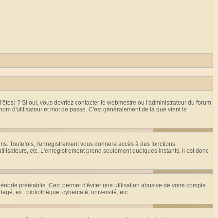
êtes) ? Si oui, vous devriez contacter le webmestre ou l'administrateur du forum
nom d'utilisateur et mot de passe. C'est généralement de là que vient le
ms. Toutefois, l'enregistrement vous donnera accès à des fonctions
utilisateurs, etc. L'enregistrement prend seulement quelques instants, il est donc
iode préétablie. Ceci permet d'éviter une utilisation abusive de votre compte
gé, ex : bibliothèque, cybercafé, université, etc.