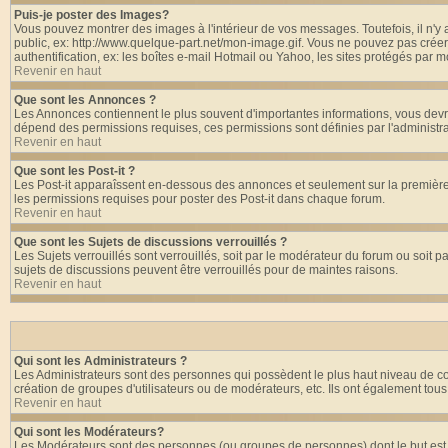
Puis-je poster des Images?
Vous pouvez montrer des images à l'intérieur de vos messages. Toutefois, il n'
public, ex: http://www.quelque-part.net/mon-image.gif. Vous ne pouvez pas créer
authentification, ex: les boîtes e-mail Hotmail ou Yahoo, les sites protégés par m
Revenir en haut
Que sont les Annonces ?
Les Annonces contiennent le plus souvent d'importantes informations, vous dev
dépend des permissions requises, ces permissions sont définies par l'administra
Revenir en haut
Que sont les Post-it ?
Les Post-it apparaîssent en-dessous des annonces et seulement sur la première 
les permissions requises pour poster des Post-it dans chaque forum.
Revenir en haut
Que sont les Sujets de discussions verrouillés ?
Les Sujets verrouillés sont verrouillés, soit par le modérateur du forum ou soit
sujets de discussions peuvent être verrouillés pour de maintes raisons.
Revenir en haut
Qui sont les Administrateurs ?
Les Administrateurs sont des personnes qui possèdent le plus haut niveau de cont
création de groupes d'utilisateurs ou de modérateurs, etc. Ils ont également tou
Revenir en haut
Qui sont les Modérateurs?
Les Modérateurs sont des personnes (ou groupes de personnes) dont le but est de 