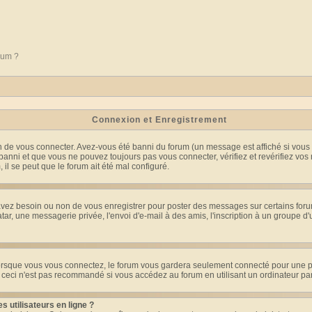
orum ?
Connexion et Enregistrement
 de vous connecter. Avez-vous été banni du forum (un message est affiché si vous l'
banni et que vous ne pouvez toujours pas vous connecter, vérifiez et revérifiez vos 
 il se peut que le forum ait été mal configuré.
 avez besoin ou non de vous enregistrer pour poster des messages sur certains foru
ar, une messagerie privée, l'envoi d'e-mail à des amis, l'inscription à un groupe d'
rsque vous vous connectez, le forum vous gardera seulement connecté pour une pér
ceci n'est pas recommandé si vous accédez au forum en utilisant un ordinateur parta
 utilisateurs en ligne ?