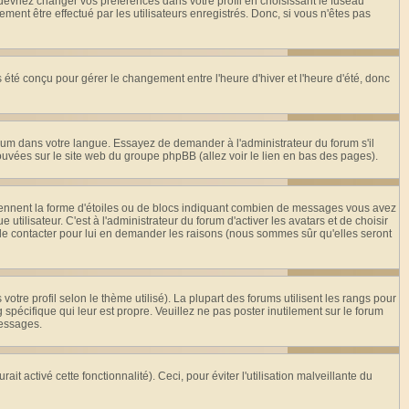
 devriez changer vos préférences dans votre profil en choisissant le fuseau
ent être effectué par les utilisateurs enregistrés. Donc, si vous n'êtes pas
as été conçu pour gérer le changement entre l'heure d'hiver et l'heure d'été, donc
forum dans votre langue. Essayez de demander à l'administrateur du forum s'il
rouvées sur le site web du groupe phpBB (allez voir le lien en bas des pages).
prennent la forme d'étoiles ou de blocs indiquant combien de messages vous avez
ilisateur. C'est à l'administrateur du forum d'activer les avatars et de choisir
z le contacter pour lui en demander les raisons (nous sommes sûr qu'elles seront
otre profil selon le thème utilisé). La plupart des forums utilisent les rangs pour
spécifique qui leur est propre. Veuillez ne pas poster inutilement sur le forum
messages.
t activé cette fonctionnalité). Ceci, pour éviter l'utilisation malveillante du