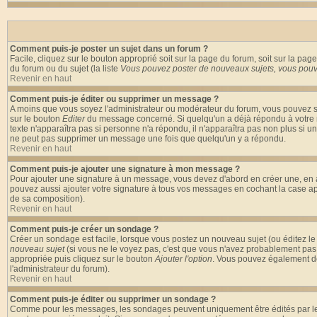
Comment puis-je poster un sujet dans un forum ?
Facile, cliquez sur le bouton approprié soit sur la page du forum, soit sur la pa
du forum ou du sujet (la liste
Vous pouvez poster de nouveaux sujets, vous pouve
Revenir en haut
Comment puis-je éditer ou supprimer un message ?
A moins que vous soyez l'administrateur ou modérateur du forum, vous pouvez s
sur le bouton
Editer
du message concerné. Si quelqu'un a déjà répondu à votre me
texte n'apparaîtra pas si personne n'a répondu, il n'apparaîtra pas non plus si u
ne peut pas supprimer un message une fois que quelqu'un y a répondu.
Revenir en haut
Comment puis-je ajouter une signature à mon message ?
Pour ajouter une signature à un message, vous devez d'abord en créer une, en a
pouvez aussi ajouter votre signature à tous vos messages en cochant la case app
de sa composition).
Revenir en haut
Comment puis-je créer un sondage ?
Créer un sondage est facile, lorsque vous postez un nouveau sujet (ou éditez le
nouveau sujet
(si vous ne le voyez pas, c'est que vous n'avez probablement pas 
appropriée puis cliquez sur le bouton
Ajouter l'option
. Vous pouvez également défi
l'administrateur du forum).
Revenir en haut
Comment puis-je éditer ou supprimer un sondage ?
Comme pour les messages, les sondages peuvent uniquement être édités par le pos