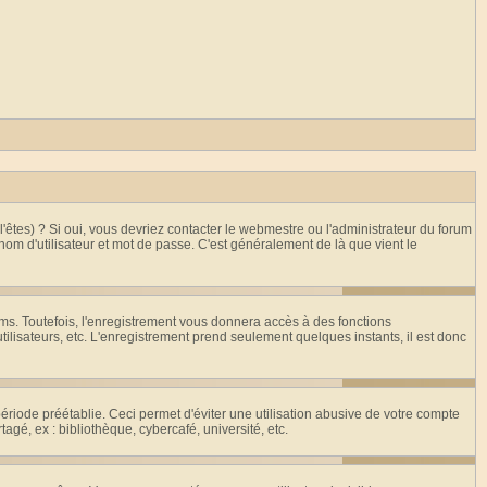
êtes) ? Si oui, vous devriez contacter le webmestre ou l'administrateur du forum
nom d'utilisateur et mot de passe. C'est généralement de là que vient le
ms. Toutefois, l'enregistrement vous donnera accès à des fonctions
utilisateurs, etc. L'enregistrement prend seulement quelques instants, il est donc
iode préétablie. Ceci permet d'éviter une utilisation abusive de votre compte
gé, ex : bibliothèque, cybercafé, université, etc.