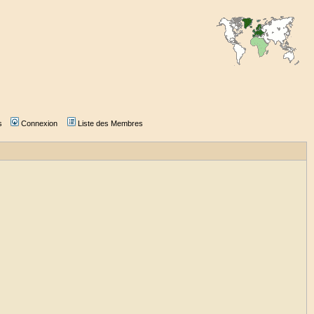
s
Connexion
Liste des Membres