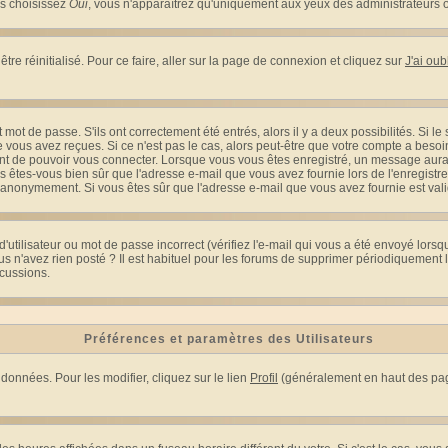
us choisissez
Oui
, vous n'apparaîtrez qu'uniquement aux yeux des administrateurs 
tre réinitialisé. Pour ce faire, aller sur la page de connexion et cliquez sur
J'ai ou
mot de passe. S'ils ont correctement été entrés, alors il y a deux possibilités. Si l
 vous avez reçues. Si ce n'est pas le cas, alors peut-être que votre compte a besoi
ant de pouvoir vous connecter. Lorsque vous vous êtes enregistré, un message aurait
ors êtes-vous bien sûr que l'adresse e-mail que vous avez fournie lors de l'enregistre
 anonymement. Si vous êtes sûr que l'adresse e-mail que vous avez fournie est valid
utilisateur ou mot de passe incorrect (vérifiez l'e-mail qui vous a été envoyé lors
s n'avez rien posté ? Il est habituel pour les forums de supprimer périodiquement les
cussions.
Préférences et paramètres des Utilisateurs
données. Pour les modifier, cliquez sur le lien
Profil
(généralement en haut des page