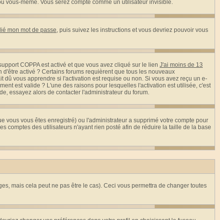
ou vous-même. Vous serez compté comme un utilisateur invisible.
blié mon mot de passe
, puis suivez les instructions et vous devriez pouvoir vous
e support COPPA est activé et que vous avez cliqué sur le lien
J'ai moins de 13
n d'être activé ? Certains forums requièrent que tous les nouveaux
 dû vous apprendre si l'activation est requise ou non. Si vous avez reçu un e-
ment est valide ? L'une des raisons pour lesquelles l'activation est utilisée, c'est
e, essayez alors de contacter l'administrateur du forum.
que vous vous êtes enregistré) ou l'administrateur a supprimé votre compte pour
 comptes des utilisateurs n'ayant rien posté afin de réduire la taille de la base
s, mais cela peut ne pas être le cas). Ceci vous permettra de changer toutes