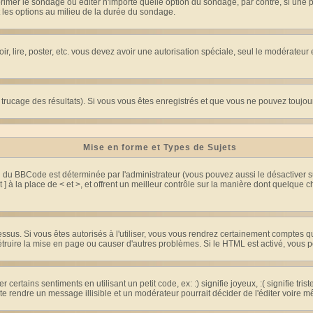
imer le sondage ou éditer n'importe quelle option du sondage, par contre, si une pe
 les options au milieu de la durée du sondage.
oir, lire, poster, etc. vous devez avoir une autorisation spéciale, seul le modérateu
e trucage des résultats). Si vous vous êtes enregistrés et que vous ne pouvez toujo
Mise en forme et Types de Sujets
on du BBCode est déterminée par l'administrateur (vous pouvez aussi le désactiver
] à la place de < et >, et offrent un meilleur contrôle sur la manière dont quelque c
dessus. Si vous êtes autorisés à l'utiliser, vous vous rendrez certainement comptes
détruire la mise en page ou causer d'autres problèmes. Si le HTML est activé, vous
ertains sentiments en utilisant un petit code, ex: :) signifie joyeux, :( signifie tri
te rendre un message illisible et un modérateur pourrait décider de l'éditer voire 