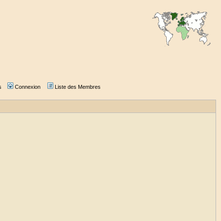
s
Connexion
Liste des Membres