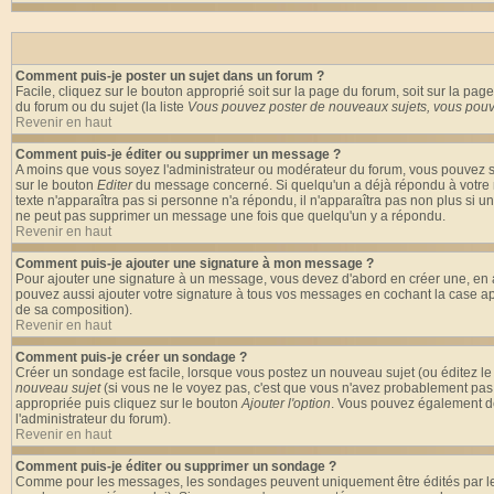
Comment puis-je poster un sujet dans un forum ?
Facile, cliquez sur le bouton approprié soit sur la page du forum, soit sur la pa
du forum ou du sujet (la liste
Vous pouvez poster de nouveaux sujets, vous pouve
Revenir en haut
Comment puis-je éditer ou supprimer un message ?
A moins que vous soyez l'administrateur ou modérateur du forum, vous pouvez s
sur le bouton
Editer
du message concerné. Si quelqu'un a déjà répondu à votre me
texte n'apparaîtra pas si personne n'a répondu, il n'apparaîtra pas non plus si u
ne peut pas supprimer un message une fois que quelqu'un y a répondu.
Revenir en haut
Comment puis-je ajouter une signature à mon message ?
Pour ajouter une signature à un message, vous devez d'abord en créer une, en a
pouvez aussi ajouter votre signature à tous vos messages en cochant la case app
de sa composition).
Revenir en haut
Comment puis-je créer un sondage ?
Créer un sondage est facile, lorsque vous postez un nouveau sujet (ou éditez le
nouveau sujet
(si vous ne le voyez pas, c'est que vous n'avez probablement pas 
appropriée puis cliquez sur le bouton
Ajouter l'option
. Vous pouvez également défi
l'administrateur du forum).
Revenir en haut
Comment puis-je éditer ou supprimer un sondage ?
Comme pour les messages, les sondages peuvent uniquement être édités par le pos