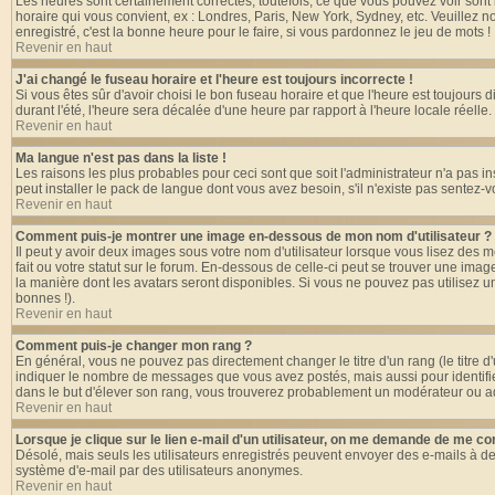
Les heures sont certainement correctes, toutefois, ce que vous pouvez voir sont l
horaire qui vous convient, ex : Londres, Paris, New York, Sydney, etc. Veuillez n
enregistré, c'est la bonne heure pour le faire, si vous pardonnez le jeu de mots !
Revenir en haut
J'ai changé le fuseau horaire et l'heure est toujours incorrecte !
Si vous êtes sûr d'avoir choisi le bon fuseau horaire et que l'heure est toujours 
durant l'été, l'heure sera décalée d'une heure par rapport à l'heure locale réelle.
Revenir en haut
Ma langue n'est pas dans la liste !
Les raisons les plus probables pour ceci sont que soit l'administrateur n'a pas i
peut installer le pack de langue dont vous avez besoin, s'il n'existe pas sentez-
Revenir en haut
Comment puis-je montrer une image en-dessous de mon nom d'utilisateur ?
Il peut y avoir deux images sous votre nom d'utilisateur lorsque vous lisez de
fait ou votre statut sur le forum. En-dessous de celle-ci peut se trouver une ima
la manière dont les avatars seront disponibles. Si vous ne pouvez pas utilisez u
bonnes !).
Revenir en haut
Comment puis-je changer mon rang ?
En général, vous ne pouvez pas directement changer le titre d'un rang (le titre d'
indiquer le nombre de messages que vous avez postés, mais aussi pour identifier c
dans le but d'élever son rang, vous trouverez probablement un modérateur ou a
Revenir en haut
Lorsque je clique sur le lien e-mail d'un utilisateur, on me demande de me co
Désolé, mais seuls les utilisateurs enregistrés peuvent envoyer des e-mails à des g
système d'e-mail par des utilisateurs anonymes.
Revenir en haut