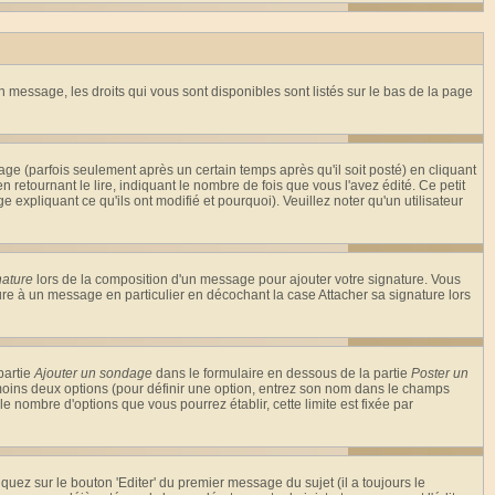
n message, les droits qui vous sont disponibles sont listés sur le bas de la page
 (parfois seulement après un certain temps après qu'il soit posté) en cliquant
tournant le lire, indiquant le nombre de fois que vous l'avez édité. Ce petit
expliquant ce qu'ils ont modifié et pourquoi). Veuillez noter qu'un utilisateur
nature
lors de la composition d'un message pour ajouter votre signature. Vous
re à un message en particulier en décochant la case Attacher sa signature lors
partie
Ajouter un sondage
dans le formulaire en dessous de la partie
Poster un
 moins deux options (pour définir une option, entrez son nom dans le champs
le nombre d'options que vous pourrez établir, cette limite est fixée par
ez sur le bouton 'Editer' du premier message du sujet (il a toujours le