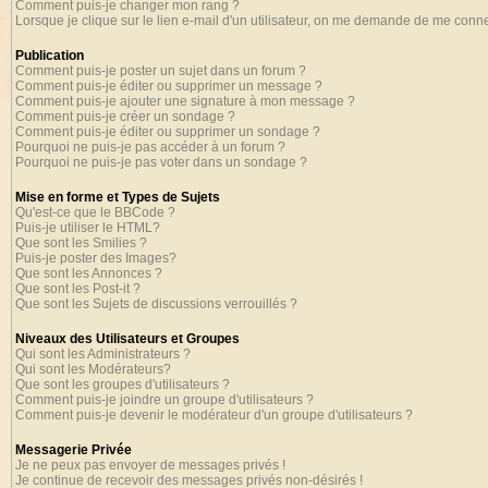
Comment puis-je changer mon rang ?
Lorsque je clique sur le lien e-mail d'un utilisateur, on me demande de me conne
Publication
Comment puis-je poster un sujet dans un forum ?
Comment puis-je éditer ou supprimer un message ?
Comment puis-je ajouter une signature à mon message ?
Comment puis-je créer un sondage ?
Comment puis-je éditer ou supprimer un sondage ?
Pourquoi ne puis-je pas accéder à un forum ?
Pourquoi ne puis-je pas voter dans un sondage ?
Mise en forme et Types de Sujets
Qu'est-ce que le BBCode ?
Puis-je utiliser le HTML?
Que sont les Smilies ?
Puis-je poster des Images?
Que sont les Annonces ?
Que sont les Post-it ?
Que sont les Sujets de discussions verrouillés ?
Niveaux des Utilisateurs et Groupes
Qui sont les Administrateurs ?
Qui sont les Modérateurs?
Que sont les groupes d'utilisateurs ?
Comment puis-je joindre un groupe d'utilisateurs ?
Comment puis-je devenir le modérateur d'un groupe d'utilisateurs ?
Messagerie Privée
Je ne peux pas envoyer de messages privés !
Je continue de recevoir des messages privés non-désirés !