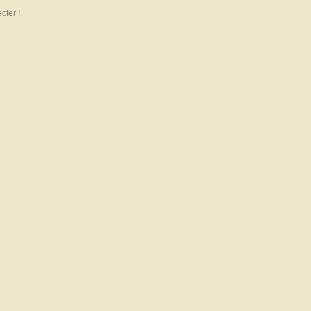
cter !