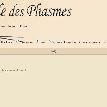
mes :: Index du Forum
tilisateurs
S'enregistrer
Profil
Se connecter pour vérifier ses messages privé
FAQ
ilisateurs en ligne ?