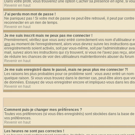
Dans votre profil, vous trouverez une option
Cacher sa présence en ligne
, si vo
Revenir en haut
J'ai perdu mon mot de passe !
Ne paniquez pas ! Si votre mot de passe ne peut être retrouvé, il peut par contre ê
reconnecter en un rien de temps.
Revenir en haut
Je me suis inscrit mais ne peux pas me connecter !
Premièrement, vérifiez que vous avez entré correctement vos nom d'utilisateur et 
ans
au moment de l'enregistrement, alors vous devrez suivre les instructions que
enregistrements soient activés, soit par vous-même, soit par l'administrateur av
mail, suivez alors les instructions qui s'y trouvent, si vous ne l'avez pas reçu, al
de réduire les chances de voir des utilisateurs malintentionnés abuser du forum
Revenir en haut
Je me suis enregistré dans le passé, mais ne peux plus me connecter ?!
Les raisons les plus probables pour ce problème sont : vous avez entré un nom d'
quelque raison. Si vous vous trouvez dans le dernier cas, peut-être alors que vou
de données. Essayez de vous enregistrer encore et impliquez-vous dans les dis
Revenir en haut
Comment puis-je changer mes préférences ?
Toutes vos préférences (si vous êtes enregistrés) sont stockées dans la base de 
vos préférences.
Revenir en haut
Les heures ne sont pas correctes !