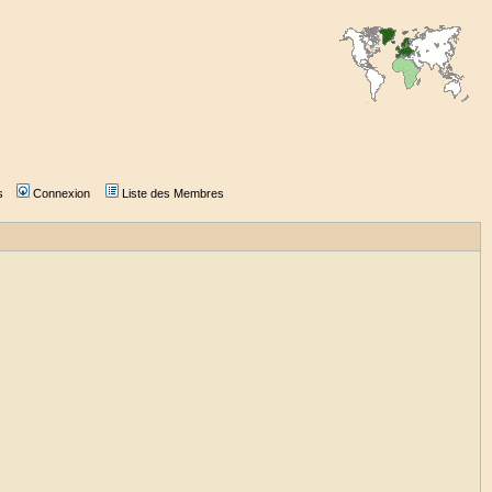
s
Connexion
Liste des Membres