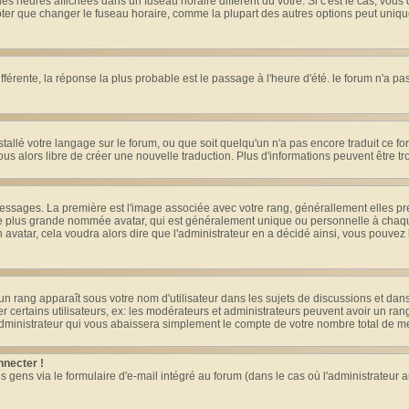
es heures affichées dans un fuseau horaire différent du votre. Si c'est le cas, vous
oter que changer le fuseau horaire, comme la plupart des autres options peut uniquem
différente, la réponse la plus probable est le passage à l'heure d'été. le forum n'a p
nstallé votre langage sur le forum, ou que soit quelqu'un n'a pas encore traduit ce 
vous alors libre de créer une nouvelle traduction. Plus d'informations peuvent être t
s messages. La première est l'image associée avec votre rang, générallement elles 
ge plus grande nommée avatar, qui est généralement unique ou personnelle à chaque ut
n avatar, cela voudra alors dire que l'administrateur en a décidé ainsi, vous pouve
un rang apparaît sous votre nom d'utilisateur dans les sujets de discussions et dans v
ertains utilisateurs, ex: les modérateurs et administrateurs peuvent avoir un rang 
dministrateur qui vous abaissera simplement le compte de votre nombre total de 
nnecter !
ens via le formulaire d'e-mail intégré au forum (dans le cas où l'administrateur aurai