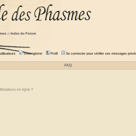
mes :: Index du Forum
tilisateurs
S'enregistrer
Profil
Se connecter pour vérifier ses messages privé
FAQ
ilisateurs en ligne ?