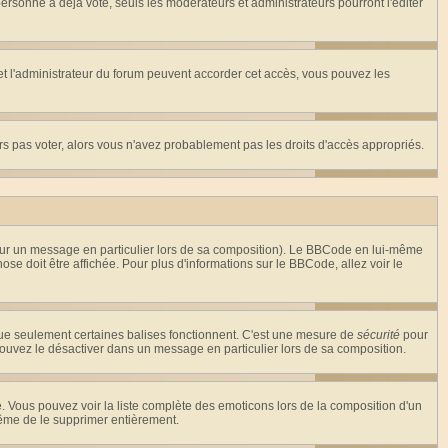
rsonne a déjà voté, seuls les modérateurs et administrateurs pourront l'éditer
r et l'administrateur du forum peuvent accorder cet accès, vous pouvez les
urs pas voter, alors vous n'avez probablement pas les droits d'accès appropriés.
 sur un message en particulier lors de sa composition). Le BBCode en lui-même
hose doit être affichée. Pour plus d'informations sur le BBCode, allez voir le
 que seulement certaines balises fonctionnent. C'est une mesure de
sécurité
pour
 pouvez le désactiver dans un message en particulier lors de sa composition.
ste. Vous pouvez voir la liste complète des emoticons lors de la composition d'un
même de le supprimer entièrement.