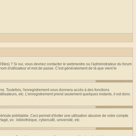
êtes) ? Si oui, vous devriez contacter le webmestre ou l'administrateur du forum
nom d'utilisateur et mot de passe. C'est généralement de là que vient le
ms. Toutefois, l'enregistrement vous donnera accès à des fonctions
utilisateurs, etc. L'enregistrement prend seulement quelques instants, il est donc
iode préétablie. Ceci permet d'éviter une utilisation abusive de votre compte
gé, ex : bibliothèque, cybercafé, université, etc.