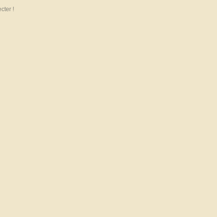
cter !