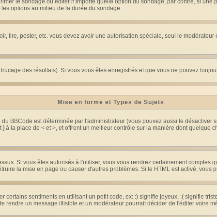
imer le sondage ou éditer n'importe quelle option du sondage, par contre, si une pe
 les options au milieu de la durée du sondage.
oir, lire, poster, etc. vous devez avoir une autorisation spéciale, seul le modérateu
e trucage des résultats). Si vous vous êtes enregistrés et que vous ne pouvez toujo
Mise en forme et Types de Sujets
on du BBCode est déterminée par l'administrateur (vous pouvez aussi le désactiver
] à la place de < et >, et offrent un meilleur contrôle sur la manière dont quelque c
dessus. Si vous êtes autorisés à l'utiliser, vous vous rendrez certainement comptes
détruire la mise en page ou causer d'autres problèmes. Si le HTML est activé, vous
ertains sentiments en utilisant un petit code, ex: :) signifie joyeux, :( signifie tri
te rendre un message illisible et un modérateur pourrait décider de l'éditer voire 