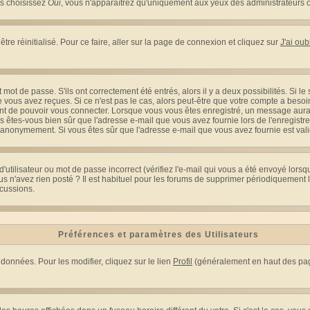
us choisissez
Oui
, vous n'apparaîtrez qu'uniquement aux yeux des administrateurs 
tre réinitialisé. Pour ce faire, aller sur la page de connexion et cliquez sur
J'ai ou
mot de passe. S'ils ont correctement été entrés, alors il y a deux possibilités. Si l
 vous avez reçues. Si ce n'est pas le cas, alors peut-être que votre compte a besoi
ant de pouvoir vous connecter. Lorsque vous vous êtes enregistré, un message aurait
ors êtes-vous bien sûr que l'adresse e-mail que vous avez fournie lors de l'enregistre
 anonymement. Si vous êtes sûr que l'adresse e-mail que vous avez fournie est valid
utilisateur ou mot de passe incorrect (vérifiez l'e-mail qui vous a été envoyé lors
s n'avez rien posté ? Il est habituel pour les forums de supprimer périodiquement les
cussions.
Préférences et paramètres des Utilisateurs
données. Pour les modifier, cliquez sur le lien
Profil
(généralement en haut des page