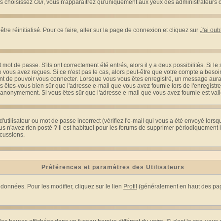
us choisissez
Oui
, vous n'apparaîtrez qu'uniquement aux yeux des administrateurs 
tre réinitialisé. Pour ce faire, aller sur la page de connexion et cliquez sur
J'ai ou
mot de passe. S'ils ont correctement été entrés, alors il y a deux possibilités. Si l
 vous avez reçues. Si ce n'est pas le cas, alors peut-être que votre compte a besoi
ant de pouvoir vous connecter. Lorsque vous vous êtes enregistré, un message aurait
ors êtes-vous bien sûr que l'adresse e-mail que vous avez fournie lors de l'enregistre
 anonymement. Si vous êtes sûr que l'adresse e-mail que vous avez fournie est valid
utilisateur ou mot de passe incorrect (vérifiez l'e-mail qui vous a été envoyé lors
s n'avez rien posté ? Il est habituel pour les forums de supprimer périodiquement les
cussions.
Préférences et paramètres des Utilisateurs
données. Pour les modifier, cliquez sur le lien
Profil
(généralement en haut des page