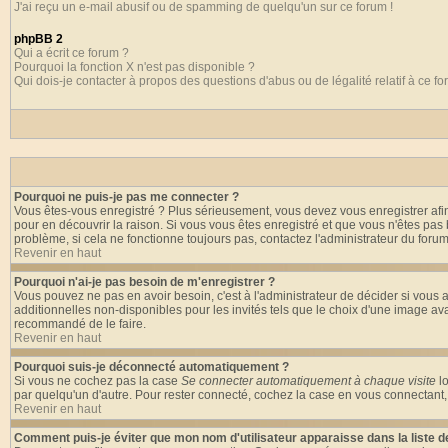
J'ai reçu un e-mail abusif ou de spamming de quelqu'un sur ce forum !
phpBB 2
Qui a écrit ce forum ?
Pourquoi la fonction X n'est pas disponible ?
Qui dois-je contacter à propos des questions d'abus ou de légalité relatif à ce f
Pourquoi ne puis-je pas me connecter ?
Vous êtes-vous enregistré ? Plus sérieusement, vous devez vous enregistrer afin
pour en découvrir la raison. Si vous vous êtes enregistré et que vous n'êtes pas 
problème, si cela ne fonctionne toujours pas, contactez l'administrateur du forum,
Revenir en haut
Pourquoi n'ai-je pas besoin de m'enregistrer ?
Vous pouvez ne pas en avoir besoin, c'est à l'administrateur de décider si vous
additionnelles non-disponibles pour les invités tels que le choix d'une image avat
recommandé de le faire.
Revenir en haut
Pourquoi suis-je déconnecté automatiquement ?
Si vous ne cochez pas la case
Se connecter automatiquement à chaque visite
lo
par quelqu'un d'autre. Pour rester connecté, cochez la case en vous connectant, 
Revenir en haut
Comment puis-je éviter que mon nom d'utilisateur apparaisse dans la liste des