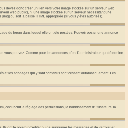
Vous devez donc créer un lien vers votre image stockée sur un serveur web
serveur web public), ni une image stockée sur un serveur nécessitant une
e [img] ou soit la balise HTML appropriée (si vous y êtes autorisés).
page du forum dans lequel elle ont été postées. Pouvoir poster une annonce
que vous pouvez. Comme pour les annonces, c'est l'administrateur qui détermine
illés et les sondages qui y sont contenus sont cessent automatiquement. Les
, ceci inclut le réglage des permissions, le bannissement d'utilisateurs, la
Ils ont le pouvoir d'éditer ou de supprimer les messages et de verrouiller,