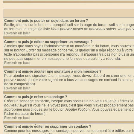
Comment puis-je poster un sujet dans un forum ?
Facile, cliquez sur le bouton approprié soit sur la page du forum, soit sur la pa
du forum ou du sujet (la liste
Vous pouvez poster de nouveaux sujets, vous pouve
Revenir en haut
Comment puis-je éditer ou supprimer un message ?
A moins que vous soyez l'administrateur ou modérateur du forum, vous pouvez s
sur le bouton
Editer
du message concerné. Si quelqu'un a déjà répondu à votre me
texte n'apparaîtra pas si personne n'a répondu, il n'apparaîtra pas non plus si u
ne peut pas supprimer un message une fois que quelqu'un y a répondu.
Revenir en haut
Comment puis-je ajouter une signature à mon message ?
Pour ajouter une signature à un message, vous devez d'abord en créer une, en a
pouvez aussi ajouter votre signature à tous vos messages en cochant la case app
de sa composition).
Revenir en haut
Comment puis-je créer un sondage ?
Créer un sondage est facile, lorsque vous postez un nouveau sujet (ou éditez le
nouveau sujet
(si vous ne le voyez pas, c'est que vous n'avez probablement pas 
appropriée puis cliquez sur le bouton
Ajouter l'option
. Vous pouvez également défi
l'administrateur du forum).
Revenir en haut
Comment puis-je éditer ou supprimer un sondage ?
Comme pour les messages, les sondages peuvent uniquement être édités par le pos