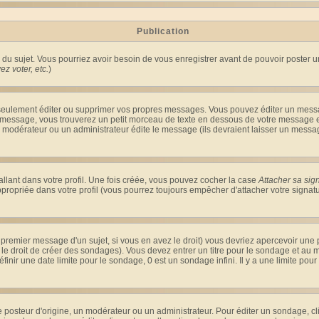
Publication
ge du sujet. Vous pourriez avoir besoin de vous enregistrer avant de pouvoir poster u
z voter, etc.
)
eulement éditer ou supprimer vos propres messages. Vous pouvez éditer un message
ssage, vous trouverez un petit morceau de texte en dessous de votre message en re
n modérateur ou un administrateur édite le message (ils devraient laisser un message 
llant dans votre profil. Une fois créée, vous pouvez cocher la case
Attacher sa sig
ropriée dans votre profil (vous pourrez toujours empêcher d'attacher votre signatu
 premier message d'un sujet, si vous en avez le droit) vous devriez apercevoir une 
le droit de créer des sondages). Vous devez entrer un titre pour le sondage et au
nir une date limite pour le sondage, 0 est un sondage infini. Il y a une limite pour 
teur d'origine, un modérateur ou un administrateur. Pour éditer un sondage, cliqu