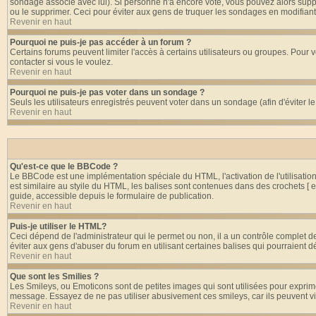
sondage associé avec lui). Si personne n'a encore voté, vous pouvez alors suppr
ou le supprimer. Ceci pour éviter aux gens de truquer les sondages en modifiant
Revenir en haut
Pourquoi ne puis-je pas accéder à un forum ?
Certains forums peuvent limiter l'accès à certains utilisateurs ou groupes. Pour v
contacter si vous le voulez.
Revenir en haut
Pourquoi ne puis-je pas voter dans un sondage ?
Seuls les utilisateurs enregistrés peuvent voter dans un sondage (afin d'éviter l
Revenir en haut
Qu'est-ce que le BBCode ?
Le BBCode est une implémentation spéciale du HTML, l'activation de l'utilisati
est similaire au styile du HTML, les balises sont contenues dans des crochets [ et 
guide, accessible depuis le formulaire de publication.
Revenir en haut
Puis-je utiliser le HTML?
Ceci dépend de l'administrateur qui le permet ou non, il a un contrôle complet 
éviter aux gens d'abuser du forum en utilisant certaines balises qui pourraient 
Revenir en haut
Que sont les Smilies ?
Les Smileys, ou Emoticons sont de petites images qui sont utilisées pour exprimer c
message. Essayez de ne pas utiliser abusivement ces smileys, car ils peuvent vi
Revenir en haut