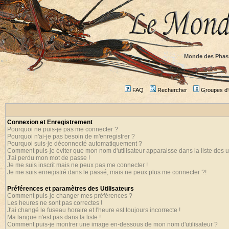
Monde des Phas
FAQ
Rechercher
Groupes d'u
Connexion et Enregistrement
Pourquoi ne puis-je pas me connecter ?
Pourquoi n'ai-je pas besoin de m'enregistrer ?
Pourquoi suis-je déconnecté automatiquement ?
Comment puis-je éviter que mon nom d'utilisateur apparaisse dans la liste des ut
J'ai perdu mon mot de passe !
Je me suis inscrit mais ne peux pas me connecter !
Je me suis enregistré dans le passé, mais ne peux plus me connecter ?!
Préférences et paramètres des Utilisateurs
Comment puis-je changer mes préférences ?
Les heures ne sont pas correctes !
J'ai changé le fuseau horaire et l'heure est toujours incorrecte !
Ma langue n'est pas dans la liste !
Comment puis-je montrer une image en-dessous de mon nom d'utilisateur ?