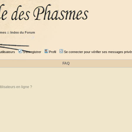
mes :: Index du Forum
tilisateurs
S'enregistrer
Profil
Se connecter pour vérifier ses messages privé
FAQ
ilisateurs en ligne ?