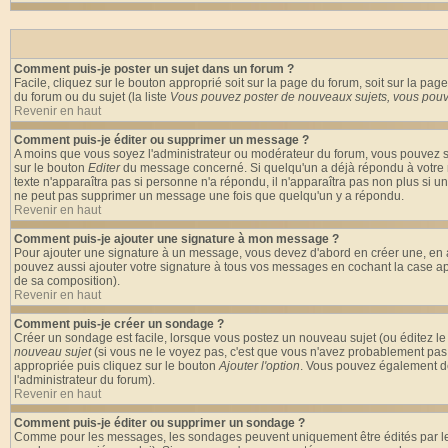
Comment puis-je poster un sujet dans un forum ?
Facile, cliquez sur le bouton approprié soit sur la page du forum, soit sur la pa
du forum ou du sujet (la liste
Vous pouvez poster de nouveaux sujets, vous pouve
Revenir en haut
Comment puis-je éditer ou supprimer un message ?
A moins que vous soyez l'administrateur ou modérateur du forum, vous pouvez s
sur le bouton
Editer
du message concerné. Si quelqu'un a déjà répondu à votre me
texte n'apparaîtra pas si personne n'a répondu, il n'apparaîtra pas non plus si u
ne peut pas supprimer un message une fois que quelqu'un y a répondu.
Revenir en haut
Comment puis-je ajouter une signature à mon message ?
Pour ajouter une signature à un message, vous devez d'abord en créer une, en a
pouvez aussi ajouter votre signature à tous vos messages en cochant la case app
de sa composition).
Revenir en haut
Comment puis-je créer un sondage ?
Créer un sondage est facile, lorsque vous postez un nouveau sujet (ou éditez le
nouveau sujet
(si vous ne le voyez pas, c'est que vous n'avez probablement pas 
appropriée puis cliquez sur le bouton
Ajouter l'option
. Vous pouvez également défi
l'administrateur du forum).
Revenir en haut
Comment puis-je éditer ou supprimer un sondage ?
Comme pour les messages, les sondages peuvent uniquement être édités par le pos