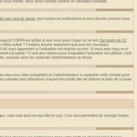
ou vous-même. Vous serez compté comme un utilisateur invisible.
blié mon mot de passe
, puis suivez les instructions et vous devriez pouvoir vous
e support COPPA est activé et que vous avez cliqué sur le lien
J'ai moins de 13
n d'être activé ? Certains forums requièrent que tous les nouveaux
 dû vous apprendre si l'activation est requise ou non. Si vous avez reçu un e-
ment est valide ? L'une des raisons pour lesquelles l'activation est utilisée, c'est
e, essayez alors de contacter l'administrateur du forum.
que vous vous êtes enregistré) ou l'administrateur a supprimé votre compte pour
 comptes des utilisateurs n'ayant rien posté afin de réduire la taille de la base
s, mais cela peut ne pas être le cas). Ceci vous permettra de changer toutes