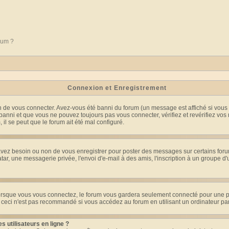
orum ?
Connexion et Enregistrement
 de vous connecter. Avez-vous été banni du forum (un message est affiché si vous l'
banni et que vous ne pouvez toujours pas vous connecter, vérifiez et revérifiez vos 
 il se peut que le forum ait été mal configuré.
 avez besoin ou non de vous enregistrer pour poster des messages sur certains foru
ar, une messagerie privée, l'envoi d'e-mail à des amis, l'inscription à un groupe d'
rsque vous vous connectez, le forum vous gardera seulement connecté pour une pér
ceci n'est pas recommandé si vous accédez au forum en utilisant un ordinateur parta
 utilisateurs en ligne ?