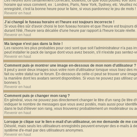
Les heures sont certainement correctes, toutefois, ce que vous pouvez voir sont l
horaire qui vous convient, ex : Londres, Paris, New York, Sydney, etc. Veuillez n
enregistré, c'est la bonne heure pour le faire, si vous pardonnez le jeu de mots !
Revenir en haut
J'ai changé le fuseau horaire et l'heure est toujours incorrecte !
Si vous êtes sûr d'avoir choisi le bon fuseau horaire et que l'heure est toujours 
durant l'été, l'heure sera décalée d'une heure par rapport à l'heure locale réelle.
Revenir en haut
Ma langue n'est pas dans la liste !
Les raisons les plus probables pour ceci sont que soit l'administrateur n'a pas i
peut installer le pack de langue dont vous avez besoin, s'il n'existe pas sentez-
Revenir en haut
Comment puis-je montrer une image en-dessous de mon nom d'utilisateur ?
Il peut y avoir deux images sous votre nom d'utilisateur lorsque vous lisez de
fait ou votre statut sur le forum. En-dessous de celle-ci peut se trouver une ima
la manière dont les avatars seront disponibles. Si vous ne pouvez pas utilisez u
bonnes !).
Revenir en haut
Comment puis-je changer mon rang ?
En général, vous ne pouvez pas directement changer le titre d'un rang (le titre d'
indiquer le nombre de messages que vous avez postés, mais aussi pour identifier c
dans le but d'élever son rang, vous trouverez probablement un modérateur ou a
Revenir en haut
Lorsque je clique sur le lien e-mail d'un utilisateur, on me demande de me co
Désolé, mais seuls les utilisateurs enregistrés peuvent envoyer des e-mails à des g
système d'e-mail par des utilisateurs anonymes.
Revenir en haut