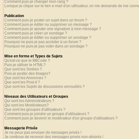
Comment puis-je changer mon rang ?
Lorsque je clique sur le lien e-mail d'un utilisateur, on me demande de me conne
Publication
Comment puis-je poster un sujet dans un forum ?
Comment puis-je éditer ou supprimer un message ?
Comment puis-je ajouter une signature à mon message ?
Comment puis-je créer un sondage ?
Comment puis-je éditer ou supprimer un sondage ?
Pourquoi ne puis-je pas accéder à un forum ?
Pourquoi ne puis-je pas voter dans un sondage ?
Mise en forme et Types de Sujets
Qu'est-ce que le BBCode ?
Puis-je utiliser le HTML?
Que sont les Smilies ?
Puis-je poster des Images?
Que sont les Annonces ?
Que sont les Post-it ?
Que sont les Sujets de discussions verrouillés ?
Niveaux des Utilisateurs et Groupes
Qui sont les Administrateurs ?
Qui sont les Modérateurs?
Que sont les groupes d'utilisateurs ?
Comment puis-je joindre un groupe d'utilisateurs ?
Comment puis-je devenir le modérateur d'un groupe d'utilisateurs ?
Messagerie Privée
Je ne peux pas envoyer de messages privés !
Je continue de recevoir des messages privés non-désirés !