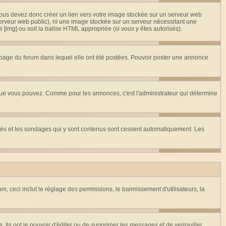
Vous devez donc créer un lien vers votre image stockée sur un serveur web
serveur web public), ni une image stockée sur un serveur nécessitant une
e [img] ou soit la balise HTML appropriée (si vous y êtes autorisés).
page du forum dans lequel elle ont été postées. Pouvoir poster une annonce
que vous pouvez. Comme pour les annonces, c'est l'administrateur qui détermine
illés et les sondages qui y sont contenus sont cessent automatiquement. Les
, ceci inclut le réglage des permissions, le bannissement d'utilisateurs, la
Ils ont le pouvoir d'éditer ou de supprimer les messages et de verrouiller,