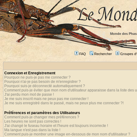
Monde des Phas
FAQ
Rechercher
Groupes d'u
Connexion et Enregistrement
Pourquoi ne puis-je pas me connecter ?
Pourquoi n'ai-je pas besoin de m'enregistrer ?
Pourquoi suis-je déconnecté automatiquement ?
Comment puis-je éviter que mon nom d'utilisateur apparaisse dans la liste des ut
J'ai perdu mon mot de passe !
Je me suis inscrit mais ne peux pas me connecter !
Je me suis enregistré dans le passé, mais ne peux plus me connecter ?!
Préférences et paramètres des Utilisateurs
Comment puis-je changer mes préférences ?
Les heures ne sont pas correctes !
J'ai changé le fuseau horaire et l'heure est toujours incorrecte !
Ma langue n'est pas dans la liste !
Comment puis-je montrer une image en-dessous de mon nom d'utilisateur ?