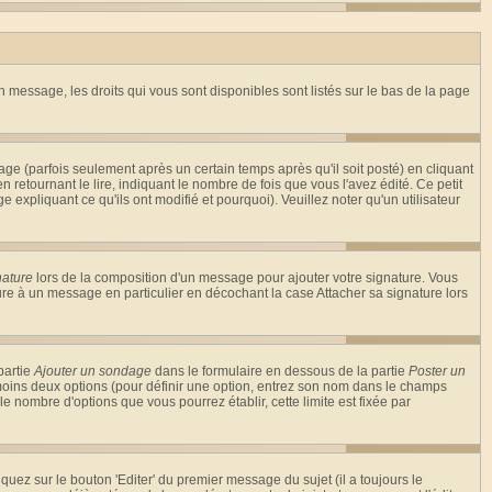
n message, les droits qui vous sont disponibles sont listés sur le bas de la page
 (parfois seulement après un certain temps après qu'il soit posté) en cliquant
tournant le lire, indiquant le nombre de fois que vous l'avez édité. Ce petit
expliquant ce qu'ils ont modifié et pourquoi). Veuillez noter qu'un utilisateur
nature
lors de la composition d'un message pour ajouter votre signature. Vous
re à un message en particulier en décochant la case Attacher sa signature lors
partie
Ajouter un sondage
dans le formulaire en dessous de la partie
Poster un
 moins deux options (pour définir une option, entrez son nom dans le champs
le nombre d'options que vous pourrez établir, cette limite est fixée par
ez sur le bouton 'Editer' du premier message du sujet (il a toujours le