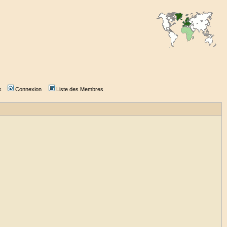
s
Connexion
Liste des Membres