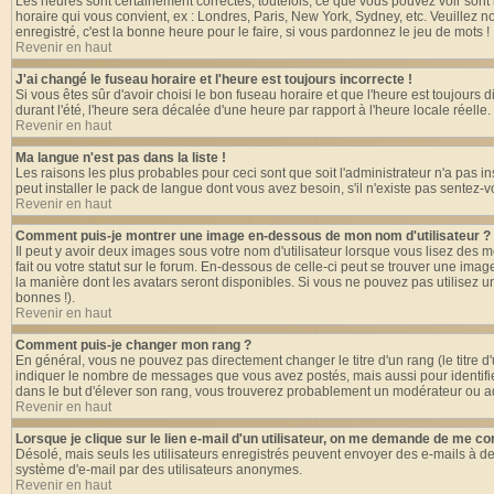
Les heures sont certainement correctes, toutefois, ce que vous pouvez voir sont l
horaire qui vous convient, ex : Londres, Paris, New York, Sydney, etc. Veuillez n
enregistré, c'est la bonne heure pour le faire, si vous pardonnez le jeu de mots !
Revenir en haut
J'ai changé le fuseau horaire et l'heure est toujours incorrecte !
Si vous êtes sûr d'avoir choisi le bon fuseau horaire et que l'heure est toujours 
durant l'été, l'heure sera décalée d'une heure par rapport à l'heure locale réelle.
Revenir en haut
Ma langue n'est pas dans la liste !
Les raisons les plus probables pour ceci sont que soit l'administrateur n'a pas i
peut installer le pack de langue dont vous avez besoin, s'il n'existe pas sentez-
Revenir en haut
Comment puis-je montrer une image en-dessous de mon nom d'utilisateur ?
Il peut y avoir deux images sous votre nom d'utilisateur lorsque vous lisez de
fait ou votre statut sur le forum. En-dessous de celle-ci peut se trouver une ima
la manière dont les avatars seront disponibles. Si vous ne pouvez pas utilisez u
bonnes !).
Revenir en haut
Comment puis-je changer mon rang ?
En général, vous ne pouvez pas directement changer le titre d'un rang (le titre d'
indiquer le nombre de messages que vous avez postés, mais aussi pour identifier c
dans le but d'élever son rang, vous trouverez probablement un modérateur ou a
Revenir en haut
Lorsque je clique sur le lien e-mail d'un utilisateur, on me demande de me co
Désolé, mais seuls les utilisateurs enregistrés peuvent envoyer des e-mails à des g
système d'e-mail par des utilisateurs anonymes.
Revenir en haut