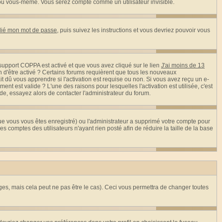
ou vous-même. Vous serez compté comme un utilisateur invisible.
blié mon mot de passe
, puis suivez les instructions et vous devriez pouvoir vous
e support COPPA est activé et que vous avez cliqué sur le lien
J'ai moins de 13
n d'être activé ? Certains forums requièrent que tous les nouveaux
 dû vous apprendre si l'activation est requise ou non. Si vous avez reçu un e-
ment est valide ? L'une des raisons pour lesquelles l'activation est utilisée, c'est
e, essayez alors de contacter l'administrateur du forum.
que vous vous êtes enregistré) ou l'administrateur a supprimé votre compte pour
 comptes des utilisateurs n'ayant rien posté afin de réduire la taille de la base
s, mais cela peut ne pas être le cas). Ceci vous permettra de changer toutes