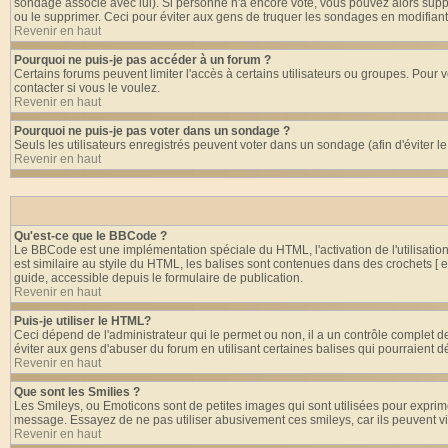
sondage associé avec lui). Si personne n'a encore voté, vous pouvez alors suppr
ou le supprimer. Ceci pour éviter aux gens de truquer les sondages en modifiant
Revenir en haut
Pourquoi ne puis-je pas accéder à un forum ?
Certains forums peuvent limiter l'accès à certains utilisateurs ou groupes. Pour v
contacter si vous le voulez.
Revenir en haut
Pourquoi ne puis-je pas voter dans un sondage ?
Seuls les utilisateurs enregistrés peuvent voter dans un sondage (afin d'éviter l
Revenir en haut
Qu'est-ce que le BBCode ?
Le BBCode est une implémentation spéciale du HTML, l'activation de l'utilisati
est similaire au styile du HTML, les balises sont contenues dans des crochets [ et 
guide, accessible depuis le formulaire de publication.
Revenir en haut
Puis-je utiliser le HTML?
Ceci dépend de l'administrateur qui le permet ou non, il a un contrôle complet 
éviter aux gens d'abuser du forum en utilisant certaines balises qui pourraient 
Revenir en haut
Que sont les Smilies ?
Les Smileys, ou Emoticons sont de petites images qui sont utilisées pour exprimer c
message. Essayez de ne pas utiliser abusivement ces smileys, car ils peuvent vi
Revenir en haut