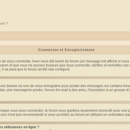
orum ?
Connexion et Enregistrement
 de vous connecter. Avez-vous été banni du forum (un message est affiché si vous l'
banni et que vous ne pouvez toujours pas vous connecter, vérifiez et revérifiez vos 
 il se peut que le forum ait été mal configuré.
 avez besoin ou non de vous enregistrer pour poster des messages sur certains foru
ar, une messagerie privée, l'envoi d'e-mail à des amis, l'inscription à un groupe d'
rsque vous vous connectez, le forum vous gardera seulement connecté pour une pér
ceci n'est pas recommandé si vous accédez au forum en utilisant un ordinateur parta
 utilisateurs en ligne ?