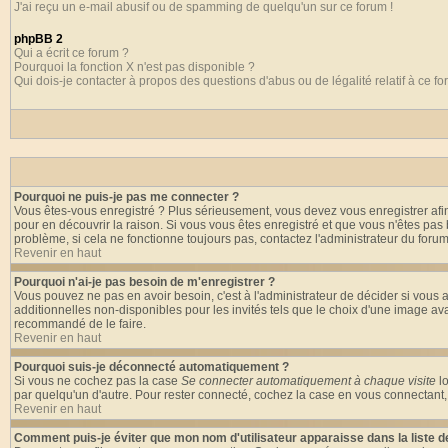
J'ai reçu un e-mail abusif ou de spamming de quelqu'un sur ce forum !
phpBB 2
Qui a écrit ce forum ?
Pourquoi la fonction X n'est pas disponible ?
Qui dois-je contacter à propos des questions d'abus ou de légalité relatif à ce f
Pourquoi ne puis-je pas me connecter ?
Vous êtes-vous enregistré ? Plus sérieusement, vous devez vous enregistrer afin
pour en découvrir la raison. Si vous vous êtes enregistré et que vous n'êtes pas 
problème, si cela ne fonctionne toujours pas, contactez l'administrateur du forum,
Revenir en haut
Pourquoi n'ai-je pas besoin de m'enregistrer ?
Vous pouvez ne pas en avoir besoin, c'est à l'administrateur de décider si vous
additionnelles non-disponibles pour les invités tels que le choix d'une image avat
recommandé de le faire.
Revenir en haut
Pourquoi suis-je déconnecté automatiquement ?
Si vous ne cochez pas la case
Se connecter automatiquement à chaque visite
lo
par quelqu'un d'autre. Pour rester connecté, cochez la case en vous connectant, 
Revenir en haut
Comment puis-je éviter que mon nom d'utilisateur apparaisse dans la liste des