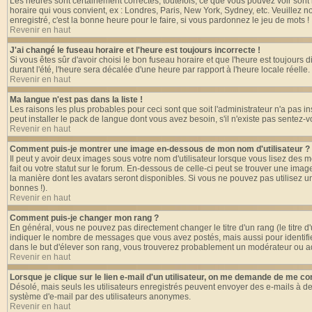
Les heures sont certainement correctes, toutefois, ce que vous pouvez voir sont l
horaire qui vous convient, ex : Londres, Paris, New York, Sydney, etc. Veuillez n
enregistré, c'est la bonne heure pour le faire, si vous pardonnez le jeu de mots !
Revenir en haut
J'ai changé le fuseau horaire et l'heure est toujours incorrecte !
Si vous êtes sûr d'avoir choisi le bon fuseau horaire et que l'heure est toujours 
durant l'été, l'heure sera décalée d'une heure par rapport à l'heure locale réelle.
Revenir en haut
Ma langue n'est pas dans la liste !
Les raisons les plus probables pour ceci sont que soit l'administrateur n'a pas i
peut installer le pack de langue dont vous avez besoin, s'il n'existe pas sentez-
Revenir en haut
Comment puis-je montrer une image en-dessous de mon nom d'utilisateur ?
Il peut y avoir deux images sous votre nom d'utilisateur lorsque vous lisez de
fait ou votre statut sur le forum. En-dessous de celle-ci peut se trouver une ima
la manière dont les avatars seront disponibles. Si vous ne pouvez pas utilisez u
bonnes !).
Revenir en haut
Comment puis-je changer mon rang ?
En général, vous ne pouvez pas directement changer le titre d'un rang (le titre d'
indiquer le nombre de messages que vous avez postés, mais aussi pour identifier c
dans le but d'élever son rang, vous trouverez probablement un modérateur ou a
Revenir en haut
Lorsque je clique sur le lien e-mail d'un utilisateur, on me demande de me co
Désolé, mais seuls les utilisateurs enregistrés peuvent envoyer des e-mails à des g
système d'e-mail par des utilisateurs anonymes.
Revenir en haut