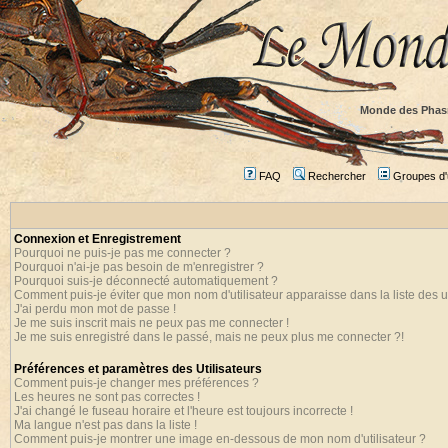
Monde des Phas
FAQ
Rechercher
Groupes d'u
Connexion et Enregistrement
Pourquoi ne puis-je pas me connecter ?
Pourquoi n'ai-je pas besoin de m'enregistrer ?
Pourquoi suis-je déconnecté automatiquement ?
Comment puis-je éviter que mon nom d'utilisateur apparaisse dans la liste des ut
J'ai perdu mon mot de passe !
Je me suis inscrit mais ne peux pas me connecter !
Je me suis enregistré dans le passé, mais ne peux plus me connecter ?!
Préférences et paramètres des Utilisateurs
Comment puis-je changer mes préférences ?
Les heures ne sont pas correctes !
J'ai changé le fuseau horaire et l'heure est toujours incorrecte !
Ma langue n'est pas dans la liste !
Comment puis-je montrer une image en-dessous de mon nom d'utilisateur ?