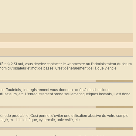
êtes) ? Si oui, vous devriez contacter le webmestre ou l'administrateur du forum
nom d'utilisateur et mot de passe. C'est généralement de là que vient le
ms. Toutefois, l'enregistrement vous donnera accès à des fonctions
utilisateurs, etc. L'enregistrement prend seulement quelques instants, il est donc
iode préétablie. Ceci permet d'éviter une utilisation abusive de votre compte
gé, ex : bibliothèque, cybercafé, université, etc.