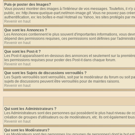
Puis-je poster des Images?
Vous pouvez montrer des images à l'intérieur de vos messages. Toutefois, il n'
public, ex: http://www.quelque-part.net/mon-image.gif. Vous ne pouvez pas créer
authentification, ex: les boîtes e-mail Hotmail ou Yahoo, les sites protégés par m
Revenir en haut
Que sont les Annonces ?
Les Annonces contiennent le plus souvent d'importantes informations, vous dev
dépend des permissions requises, ces permissions sont définies par l'administra
Revenir en haut
Que sont les Post-it ?
Les Post-it apparaîssent en-dessous des annonces et seulement sur la première 
les permissions requises pour poster des Post-it dans chaque forum.
Revenir en haut
Que sont les Sujets de discussions verrouillés ?
Les Sujets verrouillés sont verrouillés, soit par le modérateur du forum ou soit
sujets de discussions peuvent être verrouillés pour de maintes raisons.
Revenir en haut
Qui sont les Administrateurs ?
Les Administrateurs sont des personnes qui possèdent le plus haut niveau de cont
création de groupes d'utilisateurs ou de modérateurs, etc. Ils ont également tou
Revenir en haut
Qui sont les Modérateurs?
Les Modérateurs sont des personnes (ou groupes de personnes) dont le but est de 