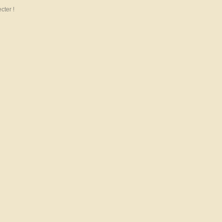
cter !