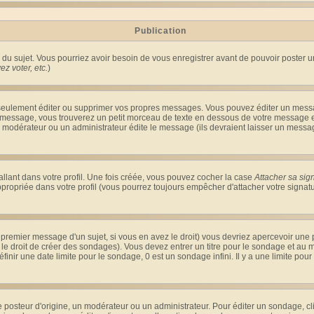
Publication
ge du sujet. Vous pourriez avoir besoin de vous enregistrer avant de pouvoir poster u
z voter, etc.
)
eulement éditer ou supprimer vos propres messages. Vous pouvez éditer un message
ssage, vous trouverez un petit morceau de texte en dessous de votre message en re
n modérateur ou un administrateur édite le message (ils devraient laisser un message 
llant dans votre profil. Une fois créée, vous pouvez cocher la case
Attacher sa sig
ropriée dans votre profil (vous pourrez toujours empêcher d'attacher votre signatu
 premier message d'un sujet, si vous en avez le droit) vous devriez apercevoir une 
le droit de créer des sondages). Vous devez entrer un titre pour le sondage et au
nir une date limite pour le sondage, 0 est un sondage infini. Il y a une limite pour 
teur d'origine, un modérateur ou un administrateur. Pour éditer un sondage, cliqu