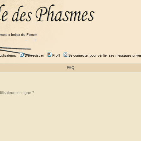
mes :: Index du Forum
tilisateurs
S'enregistrer
Profil
Se connecter pour vérifier ses messages privé
FAQ
ilisateurs en ligne ?