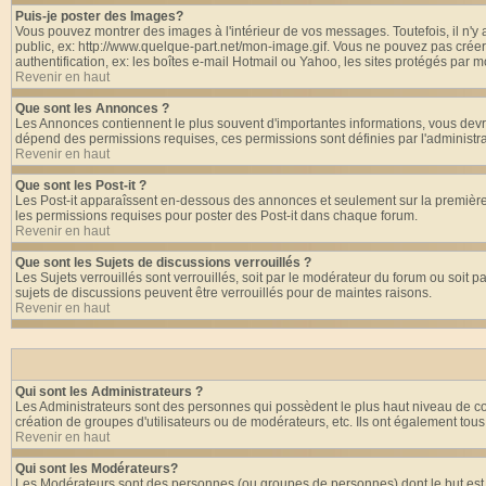
Puis-je poster des Images?
Vous pouvez montrer des images à l'intérieur de vos messages. Toutefois, il n'
public, ex: http://www.quelque-part.net/mon-image.gif. Vous ne pouvez pas créer
authentification, ex: les boîtes e-mail Hotmail ou Yahoo, les sites protégés par m
Revenir en haut
Que sont les Annonces ?
Les Annonces contiennent le plus souvent d'importantes informations, vous dev
dépend des permissions requises, ces permissions sont définies par l'administra
Revenir en haut
Que sont les Post-it ?
Les Post-it apparaîssent en-dessous des annonces et seulement sur la première 
les permissions requises pour poster des Post-it dans chaque forum.
Revenir en haut
Que sont les Sujets de discussions verrouillés ?
Les Sujets verrouillés sont verrouillés, soit par le modérateur du forum ou soit
sujets de discussions peuvent être verrouillés pour de maintes raisons.
Revenir en haut
Qui sont les Administrateurs ?
Les Administrateurs sont des personnes qui possèdent le plus haut niveau de cont
création de groupes d'utilisateurs ou de modérateurs, etc. Ils ont également tou
Revenir en haut
Qui sont les Modérateurs?
Les Modérateurs sont des personnes (ou groupes de personnes) dont le but est de 