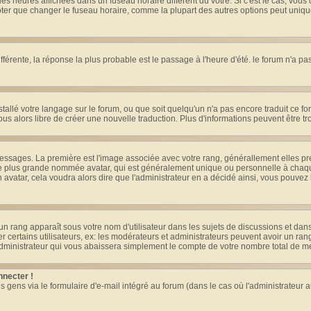
es heures affichées dans un fuseau horaire différent du votre. Si c'est le cas, vous
oter que changer le fuseau horaire, comme la plupart des autres options peut uniquem
différente, la réponse la plus probable est le passage à l'heure d'été. le forum n'a p
nstallé votre langage sur le forum, ou que soit quelqu'un n'a pas encore traduit ce 
vous alors libre de créer une nouvelle traduction. Plus d'informations peuvent être t
s messages. La première est l'image associée avec votre rang, générallement elles 
ge plus grande nommée avatar, qui est généralement unique ou personnelle à chaque ut
n avatar, cela voudra alors dire que l'administrateur en a décidé ainsi, vous pouve
un rang apparaît sous votre nom d'utilisateur dans les sujets de discussions et dans v
ertains utilisateurs, ex: les modérateurs et administrateurs peuvent avoir un rang 
dministrateur qui vous abaissera simplement le compte de votre nombre total de 
nnecter !
ens via le formulaire d'e-mail intégré au forum (dans le cas où l'administrateur aurai