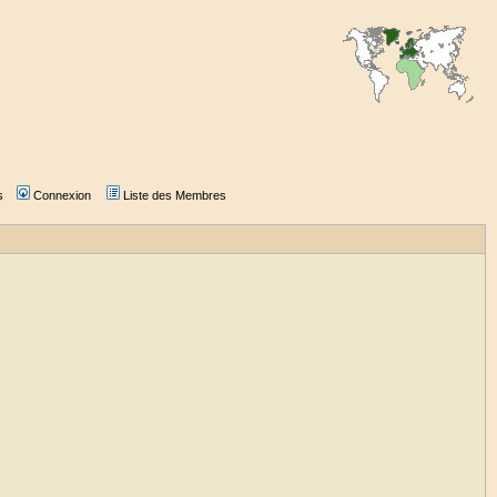
s
Connexion
Liste des Membres