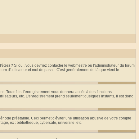
êtes) ? Si oui, vous devriez contacter le webmestre ou l'administrateur du forum
nom d'utilisateur et mot de passe. C'est généralement de là que vient le
ms. Toutefois, l'enregistrement vous donnera accès à des fonctions
utilisateurs, etc. L'enregistrement prend seulement quelques instants, il est donc
iode préétablie. Ceci permet d'éviter une utilisation abusive de votre compte
gé, ex : bibliothèque, cybercafé, université, etc.