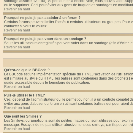
sondage associé avec lui). Si personne n'a encore voté, vous pouvez alors suppr
ou le supprimer. Ceci pour éviter aux gens de truquer les sondages en modifiant
Revenir en haut
Pourquoi ne puis-je pas accéder à un forum ?
Certains forums peuvent limiter l'accès à certains utilisateurs ou groupes. Pour v
contacter si vous le voulez.
Revenir en haut
Pourquoi ne puis-je pas voter dans un sondage ?
Seuls les utilisateurs enregistrés peuvent voter dans un sondage (afin d'éviter l
Revenir en haut
Qu'est-ce que le BBCode ?
Le BBCode est une implémentation spéciale du HTML, l'activation de l'utilisati
est similaire au styile du HTML, les balises sont contenues dans des crochets [ et 
guide, accessible depuis le formulaire de publication.
Revenir en haut
Puis-je utiliser le HTML?
Ceci dépend de l'administrateur qui le permet ou non, il a un contrôle complet 
éviter aux gens d'abuser du forum en utilisant certaines balises qui pourraient 
Revenir en haut
Que sont les Smilies ?
Les Smileys, ou Emoticons sont de petites images qui sont utilisées pour exprimer c
message. Essayez de ne pas utiliser abusivement ces smileys, car ils peuvent vi
Revenir en haut