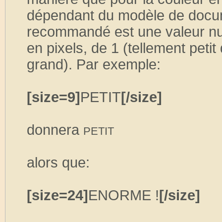
dépendant du modèle de docume
recommandé est une valeur num
en pixels, de 1 (tellement peti
grand). Par exemple:
[size=9]
PETIT
[/size]
donnera
PETIT
alors que:
[size=24]
ENORME !
[/size]