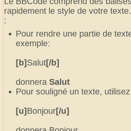
Le BBCode comprend des balises 
rapidement le style de votre text
:
Pour rendre une partie de text
exemple:
[b]
Salut
[/b]
donnera
Salut
Pour souligné un texte, utilise
[u]
Bonjour
[/u]
donnera
Bonjour