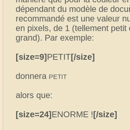
dépendant du modèle de docume
recommandé est une valeur num
en pixels, de 1 (tellement peti
grand). Par exemple:
[size=9]
PETIT
[/size]
donnera
PETIT
alors que:
[size=24]
ENORME !
[/size]