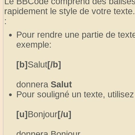
Le BBCode comprend des balises 
rapidement le style de votre text
:
Pour rendre une partie de text
exemple:
[b]
Salut
[/b]
donnera
Salut
Pour souligné un texte, utilise
[u]
Bonjour
[/u]
donnera
Bonjour