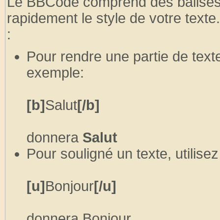
Le BBCode comprend des balises 
rapidement le style de votre text
:
Pour rendre une partie de text
exemple:
[b]
Salut
[/b]
donnera
Salut
Pour souligné un texte, utilise
[u]
Bonjour
[/u]
donnera
Bonjour