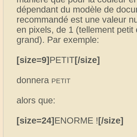
dépendant du modèle de docume
recommandé est une valeur num
en pixels, de 1 (tellement peti
grand). Par exemple:
[size=9]
PETIT
[/size]
donnera
PETIT
alors que:
[size=24]
ENORME !
[/size]