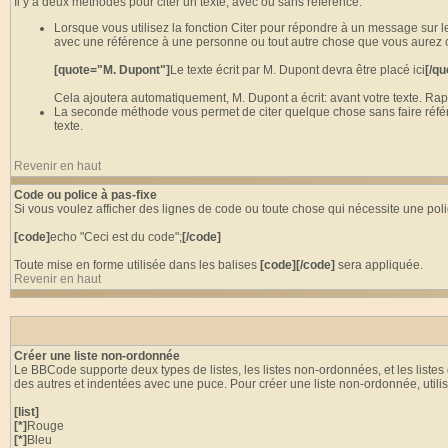
Il y a deux méthodes pour citer un texte, avec ou sans référence.
Lorsque vous utilisez la fonction Citer pour répondre à un message sur l
avec une référence à une personne ou tout autre chose que vous aurez cho
[quote="M. Dupont"]
Le texte écrit par M. Dupont devra être placé ici
[/qu
Cela ajoutera automatiquement, M. Dupont a écrit: avant votre texte. R
La seconde méthode vous permet de citer quelque chose sans faire référence
texte.
Revenir en haut
Code ou police à pas-fixe
Si vous voulez afficher des lignes de code ou toute chose qui nécessite une poli
[code]
echo "Ceci est du code";
[/code]
Toute mise en forme utilisée dans les balises
[code][/code]
sera appliquée.
Revenir en haut
Créer une liste non-ordonnée
Le BBCode supporte deux types de listes, les listes non-ordonnées, et les liste
des autres et indentées avec une puce. Pour créer une liste non-ordonnée, utili
[list]
[*]
Rouge
[*]
Bleu