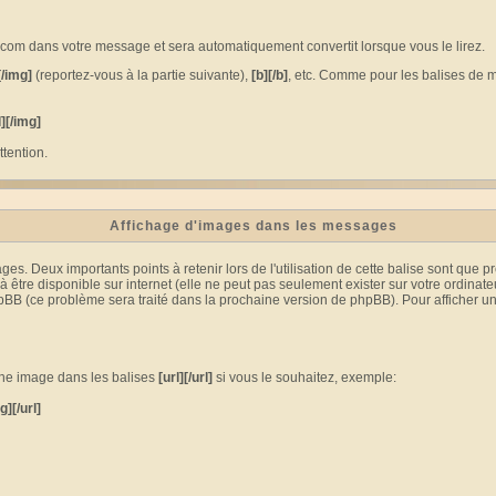
om dans votre message et sera automatiquement convertit lorsque vous le lirez.
[/img]
(reportez-vous à la partie suivante),
[b][/b]
, etc. Comme pour les balises de m
l][/img]
tention.
Affichage d'images dans les messages
 Deux importants points à retenir lors de l'utilisation de cette balise sont que p
être disponible sur internet (elle ne peut pas seulement exister sur votre ordinate
pBB (ce problème sera traité dans la prochaine version de phpBB). Pour afficher un
une image dans les balises
[url][/url]
si vous le souhaitez, exemple:
g][/url]