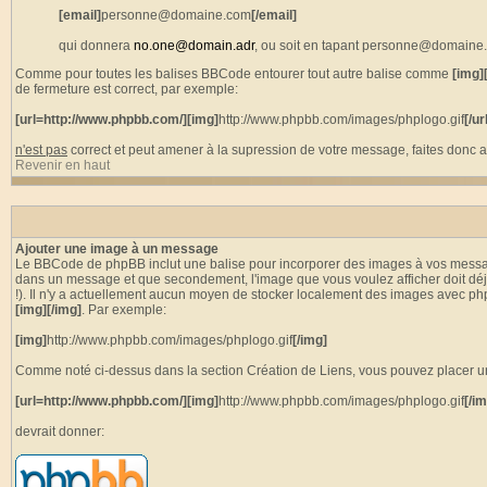
[email]
personne@domaine.com
[/email]
qui donnera
no.one@domain.adr
, ou soit en tapant personne@domaine.c
Comme pour toutes les balises BBCode entourer tout autre balise comme
[img]
de fermeture est correct, par exemple:
[url=http://www.phpbb.com/][img]
http://www.phpbb.com/images/phplogo.gif
[/ur
n'est pas
correct et peut amener à la supression de votre message, faites donc at
Revenir en haut
Ajouter une image à un message
Le BBCode de phpBB inclut une balise pour incorporer des images à vos messages.
dans un message et que secondement, l'image que vous voulez afficher doit déjà 
!). Il n'y a actuellement aucun moyen de stocker localement des images avec ph
[img][/img]
. Par exemple:
[img]
http://www.phpbb.com/images/phplogo.gif
[/img]
Comme noté ci-dessus dans la section Création de Liens, vous pouvez placer 
[url=http://www.phpbb.com/][img]
http://www.phpbb.com/images/phplogo.gif
[/im
devrait donner: