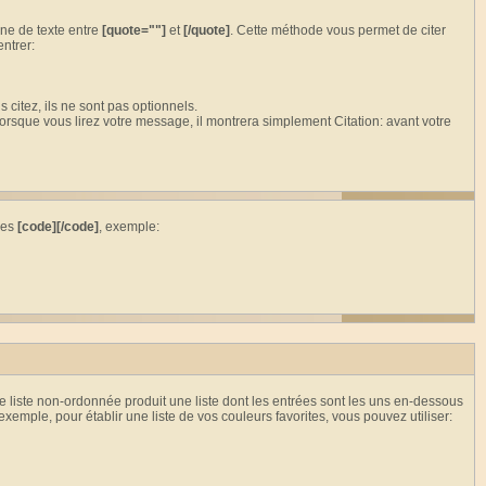
one de texte entre
[quote=""]
et
[/quote]
. Cette méthode vous permet de citer
ntrer:
 citez, ils ne sont pas optionnels.
Lorsque vous lirez votre message, il montrera simplement Citation: avant votre
ses
[code][/code]
, exemple:
e liste non-ordonnée produit une liste dont les entrées sont les uns en-dessous
 exemple, pour établir une liste de vos couleurs favorites, vous pouvez utiliser: