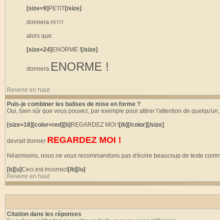
[size=9]
PETIT
[/size]
donnera
PETIT
alors que:
[size=24]
ENORME !
[/size]
ENORME !
donnera
Revenir en haut
Puis-je combiner les balises de mise en forme ?
Oui, bien sûr que vous pouvez, par exemple pour attirer l'attention de quelqu'un, 
[size=18][color=red][b]
REGARDEZ MOI !
[/b][/color][/size]
REGARDEZ MOI !
devrait donner
Néanmoins, nous ne vous recommandons pas d'écrire beaucoup de texte comme ci-
[b][u]
Ceci est incorrect
[/b][/u]
Revenir en haut
Citation dans les réponses