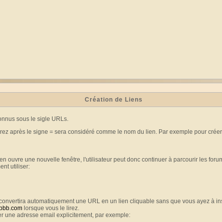
Création de Liens
onnus sous le sigle URLs.
erez après le signe = sera considéré comme le nom du lien. Par exemple pour créer
 ouvre une nouvelle fenêtre, l'utilisateur peut donc continuer à parcourir les forums
nt utiliser:
ci convertira automatiquement une URL en un lien cliquable sans que vous ayez à 
pbb.com
lorsque vous le lirez.
r une adresse email explicitement, par exemple: