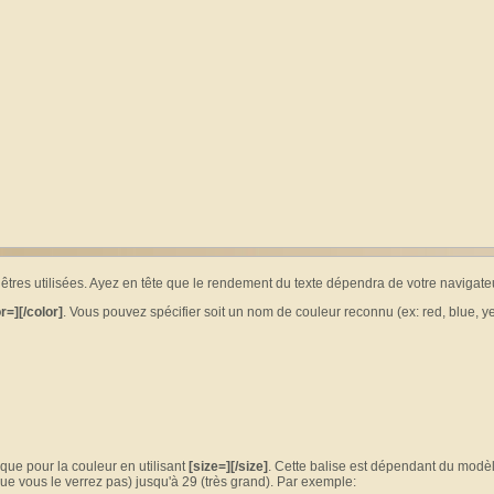
 êtres utilisées. Ayez en tête que le rendement du texte dépendra de votre navigateu
r=][/color]
. Vous pouvez spécifier soit un nom de couleur reconnu (ex: red, blue, y
que pour la couleur en utilisant
[size=][/size]
. Cette balise est dépendant du modè
 que vous le verrez pas) jusqu'à 29 (très grand). Par exemple: