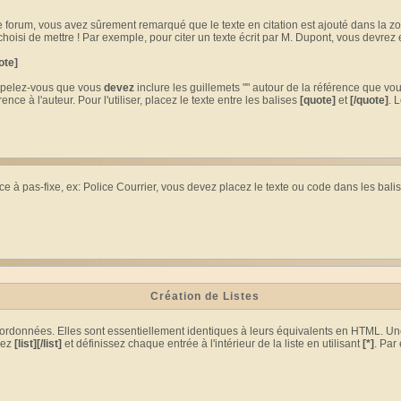
e forum, vous avez sûrement remarqué que le texte en citation est ajouté dans la z
isi de mettre ! Par exemple, pour citer un texte écrit par M. Dupont, vous devrez e
ote]
appelez-vous que vous
devez
inclure les guillemets "" autour de la référence que vous
 à l'auteur. Pour l'utiliser, placez le texte entre les balises
[quote]
et
[/quote]
. 
ce à pas-fixe, ex: Police Courrier, vous devez placez le texte ou code dans les bali
Création de Listes
s ordonnées. Elles sont essentiellement identiques à leurs équivalents en HTML. Un
sez
[list][/list]
et définissez chaque entrée à l'intérieur de la liste en utilisant
[*]
. Par