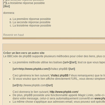
[*]
La troisième réponse possible
[/list]
donnera:
La première réponse possible
La seconde réponse possible
La troisième réponse possible
Revenir en haut
Créer un lien vers un autre site
Le BBCode de phpBB supporte plusieurs méthodes pour créer des liens, plus c
La première méthode utilise les balises
[url=][/url]
, tout ce que vous tap
[url=http://www.phpbb.com/]
Visitez phpBB !
[/url]
Ceci générera le lien suivant,
Visitez phpBB !
Vous remarquerez que le lien
Si vous voulez que le lien affiche directement l'URL, vous devez simpleme
[url]
http://www.phpbb.com/
[/url]
Ceci donnera le lien suivant,
http://www.phpbb.com/
De plus, phpBB possède une fonctionnalité appelé
Magic Links
, celle-
dans votre message, celui-ci sera automatiquement convertit en
www.ph
La même chose s'applique aux adresses email, vous pouvez soit spécifie