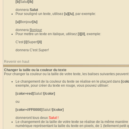
[b]
Salut
[/b]
donnera
Salut
Pour souligné un texte, utilisez
[u][/u]
, par exemple:
[u]
Bonjour
[/u]
donnera
Bonjour
Pour mettre un texte en italique, utilisez
[i][/i]
, exemple:
C'est
[i]
Super!
[/i]
donnera C'est
Super!
Revenir en haut
Changer la taille ou la couleur du texte
Pour changer la couleur ou la taille de votre texte, les balises suivantes peuvent
Le changement de la couleur du texte se réalise en le plaçant dans
[colo
exemple, pour créer du texte en rouge, vous pouvez utiliser:
[color=red]
Salut !
[/color]
ou
[color=#FF0000]
Salut !
[/color]
donneront tous deux
Salut !
Le changement de la taille de votre texte se réalise de la même manière 
numérique représentant la taille du texte en pixels, de 1 (tellement petit