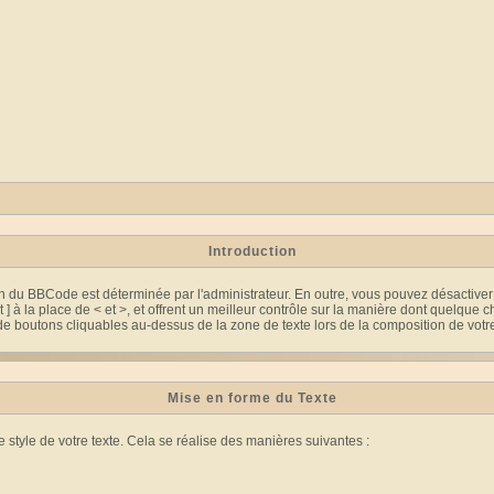
Introduction
tion du BBCode est déterminée par l'administrateur. En outre, vous pouvez désact
t ] à la place de < et >, et offrent un meilleur contrôle sur la manière dont quelque
 boutons cliquables au-dessus de la zone de texte lors de la composition de votre m
Mise en forme du Texte
tyle de votre texte. Cela se réalise des manières suivantes :