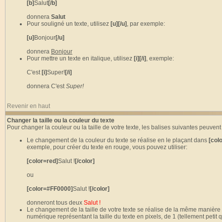
[b]
Salut
[/b]
donnera
Salut
Pour souligné un texte, utilisez
[u][/u]
, par exemple:
[u]
Bonjour
[/u]
donnera
Bonjour
Pour mettre un texte en italique, utilisez
[i][/i]
, exemple:
C'est
[i]
Super!
[/i]
donnera C'est
Super!
Revenir en haut
Changer la taille ou la couleur du texte
Pour changer la couleur ou la taille de votre texte, les balises suivantes peuvent
Le changement de la couleur du texte se réalise en le plaçant dans
[colo
exemple, pour créer du texte en rouge, vous pouvez utiliser:
[color=red]
Salut !
[/color]
ou
[color=#FF0000]
Salut !
[/color]
donneront tous deux
Salut !
Le changement de la taille de votre texte se réalise de la même manière 
numérique représentant la taille du texte en pixels, de 1 (tellement petit