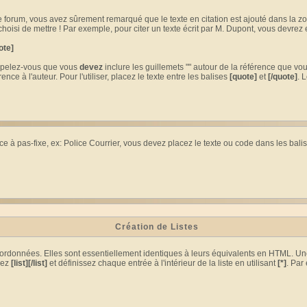
e forum, vous avez sûrement remarqué que le texte en citation est ajouté dans la z
isi de mettre ! Par exemple, pour citer un texte écrit par M. Dupont, vous devrez e
ote]
appelez-vous que vous
devez
inclure les guillemets "" autour de la référence que vous
 à l'auteur. Pour l'utiliser, placez le texte entre les balises
[quote]
et
[/quote]
. 
ce à pas-fixe, ex: Police Courrier, vous devez placez le texte ou code dans les bali
Création de Listes
s ordonnées. Elles sont essentiellement identiques à leurs équivalents en HTML. Un
sez
[list][/list]
et définissez chaque entrée à l'intérieur de la liste en utilisant
[*]
. Par