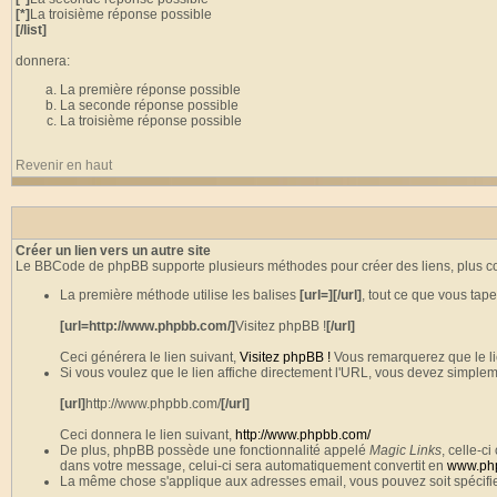
[*]
La troisième réponse possible
[/list]
donnera:
La première réponse possible
La seconde réponse possible
La troisième réponse possible
Revenir en haut
Créer un lien vers un autre site
Le BBCode de phpBB supporte plusieurs méthodes pour créer des liens, plus c
La première méthode utilise les balises
[url=][/url]
, tout ce que vous tap
[url=http://www.phpbb.com/]
Visitez phpBB !
[/url]
Ceci générera le lien suivant,
Visitez phpBB !
Vous remarquerez que le lien
Si vous voulez que le lien affiche directement l'URL, vous devez simpleme
[url]
http://www.phpbb.com/
[/url]
Ceci donnera le lien suivant,
http://www.phpbb.com/
De plus, phpBB possède une fonctionnalité appelé
Magic Links
, celle-
dans votre message, celui-ci sera automatiquement convertit en
www.ph
La même chose s'applique aux adresses email, vous pouvez soit spécifie