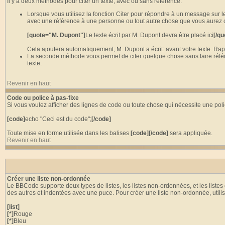
Il y a deux méthodes pour citer un texte, avec ou sans référence.
Lorsque vous utilisez la fonction Citer pour répondre à un message sur l
avec une référence à une personne ou tout autre chose que vous aurez cho
[quote="M. Dupont"]
Le texte écrit par M. Dupont devra être placé ici
[/qu
Cela ajoutera automatiquement, M. Dupont a écrit: avant votre texte. R
La seconde méthode vous permet de citer quelque chose sans faire référence
texte.
Revenir en haut
Code ou police à pas-fixe
Si vous voulez afficher des lignes de code ou toute chose qui nécessite une poli
[code]
echo "Ceci est du code";
[/code]
Toute mise en forme utilisée dans les balises
[code][/code]
sera appliquée.
Revenir en haut
Créer une liste non-ordonnée
Le BBCode supporte deux types de listes, les listes non-ordonnées, et les liste
des autres et indentées avec une puce. Pour créer une liste non-ordonnée, utili
[list]
[*]
Rouge
[*]
Bleu