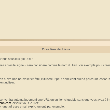
Création de Liens
onnus sous le sigle URLs.
erez après le signe = sera considéré comme le nom du lien. Par exemple pour créer
 ouvre une nouvelle fenêtre, l'utilisateur peut donc continuer à parcourir les forums
nt utiliser:
ci convertira automatiquement une URL en un lien cliquable sans que vous ayez à 
pbb.com
lorsque vous le lirez.
r une adresse email explicitement, par exemple: