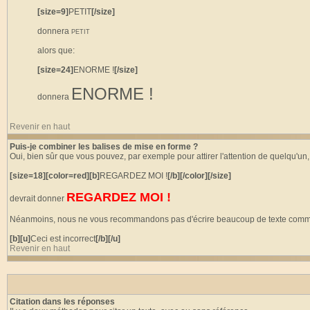
[size=9]
PETIT
[/size]
donnera
PETIT
alors que:
[size=24]
ENORME !
[/size]
ENORME !
donnera
Revenir en haut
Puis-je combiner les balises de mise en forme ?
Oui, bien sûr que vous pouvez, par exemple pour attirer l'attention de quelqu'un, 
[size=18][color=red][b]
REGARDEZ MOI !
[/b][/color][/size]
REGARDEZ MOI !
devrait donner
Néanmoins, nous ne vous recommandons pas d'écrire beaucoup de texte comme ci-
[b][u]
Ceci est incorrect
[/b][/u]
Revenir en haut
Citation dans les réponses