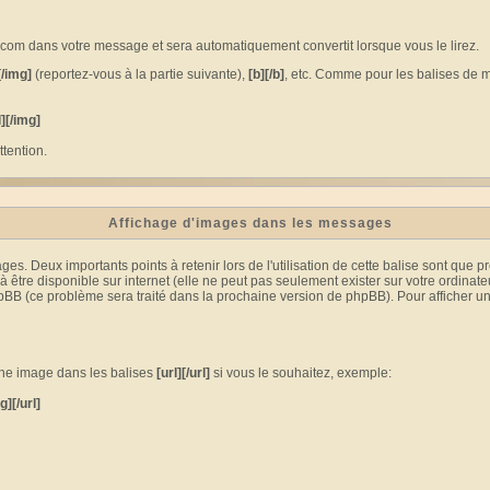
om dans votre message et sera automatiquement convertit lorsque vous le lirez.
[/img]
(reportez-vous à la partie suivante),
[b][/b]
, etc. Comme pour les balises de m
l][/img]
tention.
Affichage d'images dans les messages
 Deux importants points à retenir lors de l'utilisation de cette balise sont que p
être disponible sur internet (elle ne peut pas seulement exister sur votre ordinate
pBB (ce problème sera traité dans la prochaine version de phpBB). Pour afficher un
une image dans les balises
[url][/url]
si vous le souhaitez, exemple:
g][/url]