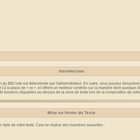
Introduction
tion du BBCode est déterminée par l'administrateur. En outre, vous pouvez désact
t ] à la place de < et >, et offrent un meilleur contrôle sur la manière dont quelque
 boutons cliquables au-dessus de la zone de texte lors de la composition de votre m
Mise en forme du Texte
tyle de votre texte. Cela se réalise des manières suivantes :