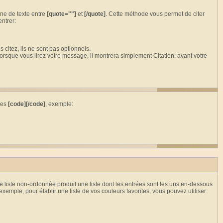
one de texte entre
[quote=""]
et
[/quote]
. Cette méthode vous permet de citer
ntrer:
 citez, ils ne sont pas optionnels.
Lorsque vous lirez votre message, il montrera simplement Citation: avant votre
ses
[code][/code]
, exemple:
e liste non-ordonnée produit une liste dont les entrées sont les uns en-dessous
 exemple, pour établir une liste de vos couleurs favorites, vous pouvez utiliser: