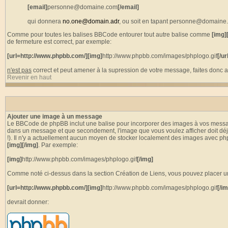
[email]
personne@domaine.com
[/email]
qui donnera
no.one@domain.adr
, ou soit en tapant personne@domaine.c
Comme pour toutes les balises BBCode entourer tout autre balise comme
[img]
de fermeture est correct, par exemple:
[url=http://www.phpbb.com/][img]
http://www.phpbb.com/images/phplogo.gif
[/ur
n'est pas
correct et peut amener à la supression de votre message, faites donc at
Revenir en haut
Ajouter une image à un message
Le BBCode de phpBB inclut une balise pour incorporer des images à vos messages.
dans un message et que secondement, l'image que vous voulez afficher doit déjà 
!). Il n'y a actuellement aucun moyen de stocker localement des images avec ph
[img][/img]
. Par exemple:
[img]
http://www.phpbb.com/images/phplogo.gif
[/img]
Comme noté ci-dessus dans la section Création de Liens, vous pouvez placer 
[url=http://www.phpbb.com/][img]
http://www.phpbb.com/images/phplogo.gif
[/im
devrait donner: