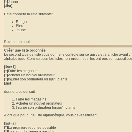
[*]
Jaune
[/list]
Cela donnera la liste suivante:
Rouge
Bleu
Jaune
Revenir en haut
Créer une liste ordonnée
Le second type de liste vous donne le contrôle sur ce qui va être affiché avant 
alphabétique. Comme pour les listes non-ordonnées, les entrées sont spécifiées
[list=1]
[*]
Faire les magasins
[*]
Acheter un nouvel ordinateur
[*]
Injurier son ordinateur lorsqu'il plante
[/list]
donnera ce qui suit:
Faire les magasins
Acheter un nouvel ordinateur
Injurier son ordinateur lorsqu'il plante
Alors que pour une liste alphabétique, vous devez utiliser:
[list=a]
[*]
La première réponse possible
[*]
La seconde réponse possible