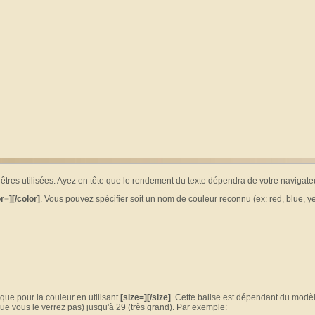
 êtres utilisées. Ayez en tête que le rendement du texte dépendra de votre navigateu
r=][/color]
. Vous pouvez spécifier soit un nom de couleur reconnu (ex: red, blue, y
que pour la couleur en utilisant
[size=][/size]
. Cette balise est dépendant du modè
 que vous le verrez pas) jusqu'à 29 (très grand). Par exemple: