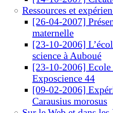
Ressources et expérien
[26-04-2007]
Prése
maternelle
[23-10-2006]
L’éco
science à Auboué
[23-10-2006]
Ecole
Exposcience 44
[09-02-2006]
Expér
Carausius morosus
Sur le Web et dans les