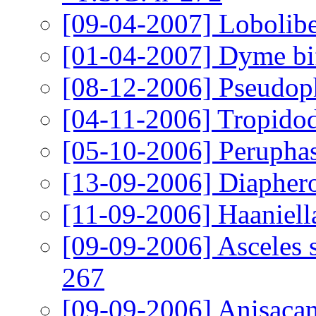
[09-04-2007]
Lobolibe
[01-04-2007]
Dyme bif
[08-12-2006]
Pseudop
[04-11-2006]
Tropidod
[05-10-2006]
Peruphas
[13-09-2006]
Diaphero
[11-09-2006]
Haaniell
[09-09-2006]
Asceles 
267
[09-09-2006]
Anisacan