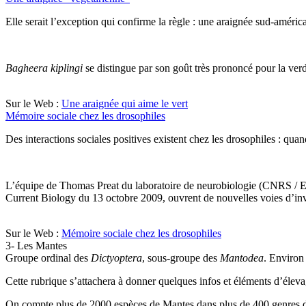
Elle serait l’exception qui confirme la règle : une araignée sud-améri
Bagheera kiplingi
se distingue par son goût très prononcé pour la ver
Sur le Web :
Une araignée qui aime le vert
Mémoire sociale chez les drosophiles
Des interactions sociales positives existent chez les drosophiles : qu
L’équipe de Thomas Preat du laboratoire de neurobiologie (CNRS / ESP
Current Biology du 13 octobre 2009, ouvrent de nouvelles voies d’inve
Sur le Web :
Mémoire sociale chez les drosophiles
3- Les Mantes
Groupe ordinal des
Dictyoptera
, sous-groupe des
Mantodea
. Environ
Cette rubrique s’attachera à donner quelques infos et éléments d’éleva
On compte plus de 2000 espèces de Mantes dans plus de 400 genres don