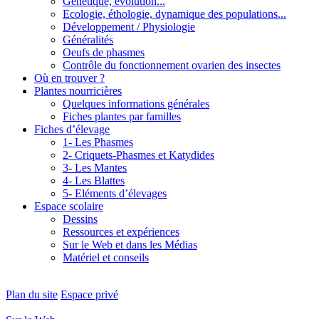
Génétique, évolution...
Ecologie, éthologie, dynamique des populations...
Développement / Physiologie
Généralités
Oeufs de phasmes
Contrôle du fonctionnement ovarien des insectes
Où en trouver ?
Plantes nourricières
Quelques informations générales
Fiches plantes par familles
Fiches d’élevage
1- Les Phasmes
2- Criquets-Phasmes et Katydides
3- Les Mantes
4- Les Blattes
5- Eléments d’élevages
Espace scolaire
Dessins
Ressources et expériences
Sur le Web et dans les Médias
Matériel et conseils
Plan du site
Espace privé