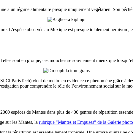
caine a un régime alimentaire presque uniquement végétarien. Son péché 
dure. L’espèce observée au Mexique est presque totalement herbivore, e
and elles sont en groupe, ces mouches se souviennent mieux que lorsqu’ell
CI ParisTech) vient de mettre en évidence ce phénomène grâce à des te
stigation pour comprendre le rôle de l’environnement social sur la modu
 2000 espèces de Mantes dans plus de 400 genres de répartition essentie
ge sur les Mantes, la
rubrique "Mantes et Empuses" de la Galerie photo
t la répartition est essentiellement tropicale. Une grosse quinzaine d