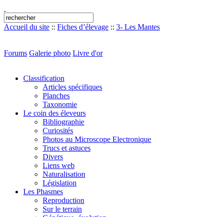
Accueil du site
::
Fiches d’élevage
::
3- Les Mantes
Forums
Galerie photo
Livre d'or
Classification
Articles spécifiques
Planches
Taxonomie
Le coin des éleveurs
Bibliographie
Curiosités
Photos au Microscope Electronique
Trucs et astuces
Divers
Liens web
Naturalisation
Législation
Les Phasmes
Reproduction
Sur le terrain