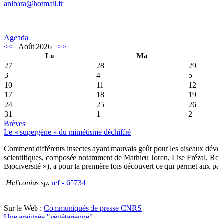
anibara@hotmail.fr
Agenda
<<
Août 2026
>>
Lu
Ma
27
28
29
3
4
5
10
11
12
17
18
19
24
25
26
31
1
2
Brèves
Le « supergène » du mimétisme déchiffré
Comment différents insectes ayant mauvais goût pour les oiseaux dévelo
scientifiques, composée notamment de Mathieu Joron, Lise Frézal, R
Biodiversité »), a pour la première fois découvert ce qui permet aux p
Heliconius sp.
ref - 65734
Sur le Web :
Communiqués de presse CNRS
Une araignée "végétarienne"