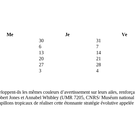
Me
Je
Ve
30
31
6
7
13
14
20
21
27
28
3
4
ppent-ils les mêmes couleurs d’avertissement sur leurs ailes, renforçan
obert Jones et Annabel Whibley (UMR 7205, CNRS/ Muséum national d’Hi
apillons tropicaux de réaliser cette étonnante stratégie évolutive appel