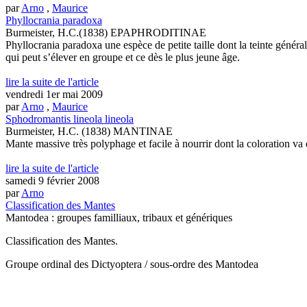
par
Arno
,
Maurice
Phyllocrania paradoxa
Burmeister, H.C.(1838) EPAPHRODITINAE
Phyllocrania paradoxa une espèce de petite taille dont la teinte génér
qui peut s’élever en groupe et ce dès le plus jeune âge.
lire la suite de l'article
vendredi 1er mai 2009
par
Arno
,
Maurice
Sphodromantis lineola lineola
Burmeister, H.C. (1838) MANTINAE
Mante massive très polyphage et facile à nourrir dont la coloration va d
lire la suite de l'article
samedi 9 février 2008
par
Arno
Classification des Mantes
Mantodea : groupes familliaux, tribaux et génériques
Classification des Mantes.
Groupe ordinal des Dictyoptera / sous-ordre des Mantodea