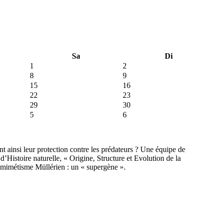
Sa
Di
1
2
8
9
15
16
22
23
29
30
5
6
t ainsi leur protection contre les prédateurs ? Une équipe de
stoire naturelle, « Origine, Structure et Evolution de la
ée mimétisme Müllérien : un « supergène ».