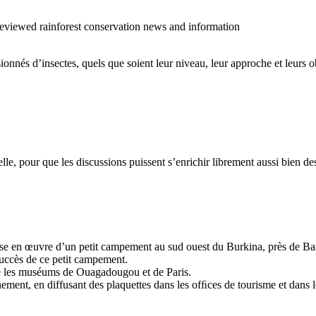
o reviewed rainforest conservation news and information
sionnés d’insectes, quels que soient leur niveau, leur approche et leurs ob
cielle, pour que les discussions puissent s’enrichir librement aussi bien 
 mise en œuvre d’un petit campement au sud ouest du Burkina, près de Ban
succès de ce petit campement.
tre les muséums de Ouagadougou et de Paris.
ment, en diffusant des plaquettes dans les ofﬁces de tourisme et dans les