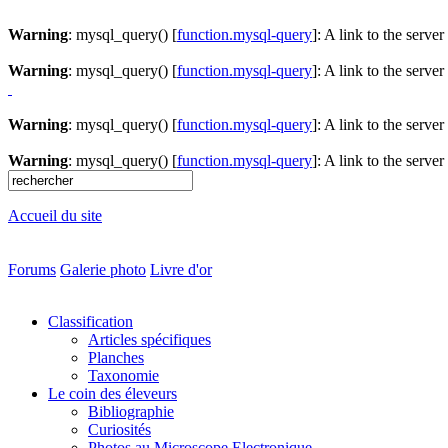
Warning
: mysql_query() [
function.mysql-query
]: A link to the serve
Warning
: mysql_query() [
function.mysql-query
]: A link to the serve
Warning
: mysql_query() [
function.mysql-query
]: A link to the serve
Warning
: mysql_query() [
function.mysql-query
]: A link to the serve
Accueil du site
Forums
Galerie photo
Livre d'or
Classification
Articles spécifiques
Planches
Taxonomie
Le coin des éleveurs
Bibliographie
Curiosités
Photos au Microscope Electronique