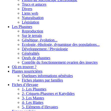
Trucs et astuces
Divers
Liens web
Naturalisation
Législation
Les Phasmes
Reproduction
Sur le terrain
Génétique, évolution...
Ecologie, éthologie, dynamique des populations...
Développement / Physiologie
Généralités
Oeufs de phasmes
Contrôle du fonctionnement ovarien des insectes
Où en trouver ?
Plantes nourricières
Quelques informations générales
Fiches plantes par familles
Fiches d’élevage
1- Les Phasmes
2- Criquets-Phasmes et Katydides
3- Les Mantes
4- Les Blattes
5- Eléments d’élevages